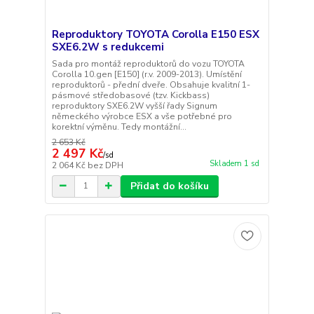
Reproduktory TOYOTA Corolla E150 ESX
SXE6.2W s redukcemi
Sada pro montáž reproduktorů do vozu TOYOTA
Corolla 10.gen [E150] (r.v. 2009-2013). Umístění
reproduktorů - přední dveře. Obsahuje kvalitní 1-
pásmové středobasové (tzv. Kickbass)
reproduktory SXE6.2W vyšší řady Signum
německého výrobce ESX a vše potřebné pro
korektní výměnu. Tedy montážní...
2 653 Kč
2 497 Kč
/
sd
Skladem 1 sd
2 064 Kč
bez DPH
Přidat do košíku