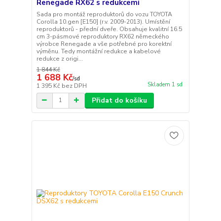
Renegade RX62 s redukcemi
Sada pro montáž reproduktorů do vozu TOYOTA
Corolla 10.gen [E150] (r.v. 2009-2013). Umístění
reproduktorů - přední dveře. Obsahuje kvalitní 16.5
cm 3-pásmové reproduktory RX62 německého
výrobce Renegade a vše potřebné pro korektní
výměnu. Tedy montážní redukce a kabelové
redukce z origi...
1 844 Kč
1 688 Kč
/
sd
Skladem 1 sd
1 395 Kč
bez DPH
Přidat do košíku