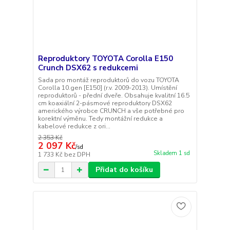
Reproduktory TOYOTA Corolla E150
Crunch DSX62 s redukcemi
Sada pro montáž reproduktorů do vozu TOYOTA
Corolla 10.gen [E150] (r.v. 2009-2013). Umístění
reproduktorů - přední dveře. Obsahuje kvalitní 16.5
cm koaxiální 2-pásmové reproduktory DSX62
amerického výrobce CRUNCH a vše potřebné pro
korektní výměnu. Tedy montážní redukce a
kabelové redukce z ori...
2 353 Kč
2 097 Kč
/
sd
Skladem 1 sd
1 733 Kč
bez DPH
Přidat do košíku