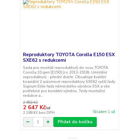
Reproduktory TOYOTA Corolla E150 ESX
SXE62 s redukcemi
Sada pro montáž reproduktorů do vozu TOYOTA
Corolla 10.gen [E150] (r.v. 2013-2018). Umístění
reproduktorů - přední dveře. Obsahuje kvalitní
koaxiální 2-pásmové reproduktory SXE62 vyšší řady
Signum Elite řady německého výrobce ESX a vše
potřebné pro korektní výměnu. Tedy montážní
redukce a...
2 953 Kč
2 647 Kč
/
sd
Skladem 1 sd
2 188 Kč
bez DPH
Přidat do košíku