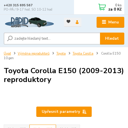
0
ks
+420 315 695 567
za
0 Kč
PO-PÁ / 9-17 hod, SO 10-12 hod
Menu
Hledat
Úvod
Výměna reproduktorů
Toyota
Toyota Corolla
Corolla E150
10.gen
Toyota Corolla E150 (2009-2013)
reproduktory
Upřesnit parametry