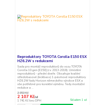
Reproduktory TOYOTA Corolla E150 ESX
HZ6.2W s redukcemi
Sada pro montáž reproduktorů do vozu TOYOTA
Corolla 10.gen [E150] (r.v. 2013-2018). Umístění
reproduktorů - přední dveře. Obsahuje kvalitní
středobasové (kickbass) 1-pásmové reproduktory
HZ6.2W řady Horizon německého výrobce ESX a
vše potřebné pro korektní výměnu. Tedy montážní
redukce a ...
2 353 Kč
2 107 Kč
/
sd
Skladem 1 sd
1 741 Kč
bez DPH