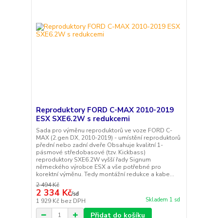
Reproduktory FORD C-MAX 2010-2019
ESX SXE6.2W s redukcemi
Sada pro výměnu reproduktorů ve voze FORD C-
MAX (2.gen DX, 2010-2019) - umístění reproduktorů
přední nebo zadní dveře Obsahuje kvalitní 1-
pásmové středobasové (tzv. Kickbass)
reproduktory SXE6.2W vyšší řady Signum
německého výrobce ESX a vše potřebné pro
korektní výměnu. Tedy montážní redukce a kabe...
2 494 Kč
2 334 Kč
/
sd
Skladem 1 sd
1 929 Kč
bez DPH
Přidat do košíku