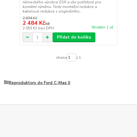
německého výrobce ESX a vše potřebné pro
korektní výměnu. Tedy montážní redukce a
kabelové redukce z originálního...
2 694 Kč
2 484 Kč
/
sd
Skladem 1 sd
2 053 Kč
bez DPH
Přidat do košíku
strana
z 1
Reproduktory do Ford C-Max II