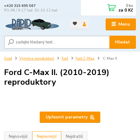
0
ks
+420 315 695 567
za
0 Kč
PO-PÁ / 9-17 hod, SO 10-12 hod
Menu
Hledat
Úvod
Výměna reproduktorů
Ford
Ford C-Max
C-Max II.
Ford C-Max II. (2010-2019)
reproduktory
Upřesnit parametry
Nejnovější
Nejlevnější
Nejdražší