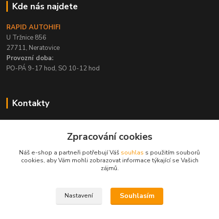
Kde nás najdete
RAPID AUTOHIFI
U Tržnice 856
27711, Neratovice
Provozní doba:
PO-PÁ 9-17 hod, SO 10-12 hod
Kontakty
+420 315 695 567
Zpracování cookies
PO-PÁ / 9-17 hod, SO 10-12 hod
Náš e-shop a partneři potřebují Váš
souhlas
s použitím souborů
info@rapid-autohifi.com
cookies, aby Vám mohli zobrazovat informace týkající se Vašich
zájmů.
Souhlasím
Nastavení