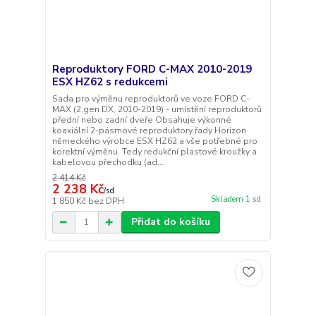
Reproduktory FORD C-MAX 2010-2019
ESX HZ62 s redukcemi
Sada pro výměnu reproduktorů ve voze FORD C-
MAX (2.gen DX, 2010-2019) - umístění reproduktorů
přední nebo zadní dveře Obsahuje výkonné
koaxiální 2-pásmové reproduktory řady Horizon
německého výrobce ESX HZ62 a vše potřebné pro
korektní výměnu. Tedy redukční plastové kroužky a
kabelovou přechodku (ad...
2 414 Kč
2 238 Kč
/
sd
Skladem 1 sd
1 850 Kč
bez DPH
Přidat do košíku