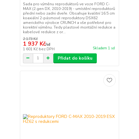
Sada pro výměnu reproduktorů ve voze FORD C-
MAX (2.gen DX, 2010-2019) - umístění reproduktorů
přední nebo zadni dveře. Obsahuje kvalitní 16.5 cm
koaxiální 2-pásmové reproduktory DSX62
amerického výrobce CRUNCH a vše potřebné pro
korektní výměnu. Tedy plastové montážní redukce a
kabelové redukce z or...
2 173 Kč
1 937 Kč
/
sd
Skladem 1 sd
1 601 Kč
bez DPH
Přidat do košíku