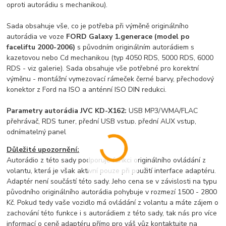
oproti autorádiu s mechanikou).
Sada obsahuje vše, co je potřeba při výměně originálního
autorádia ve voze
FORD Galaxy 1.generace (model po
faceliftu 2000-2006)
s původním originálním autorádiem s
kazetovou nebo Cd mechanikou (typ 4050 RDS, 5000 RDS, 6000
RDS - viz galerie). Sada obsahuje vše potřebné pro korektní
výměnu - montážní vymezovací rámeček černé barvy, přechodový
konektor z Ford na ISO a anténní ISO DIN redukci.
Parametry autorádia JVC KD-X162:
USB MP3/WMA/FLAC
přehrávač, RDS tuner, přední USB vstup, přední AUX vstup,
odnímatelný panel
Důležité upozornění:
Autorádio z této sady podporuje funkci originálního ovládání z
volantu, která je však aktivní pouze při použití interface adaptéru.
Adaptér není součástí této sady. Jeho cena se v závislosti na typu
původního originálního autorádia pohybuje v rozmezí 1500 - 2800
Kč. Pokud tedy vaše vozidlo má ovládání z volantu a máte zájem o
zachování této funkce i s autorádiem z této sady, tak nás pro více
informací o ceně adaptéru přímo pro váš vůz kontaktujte na