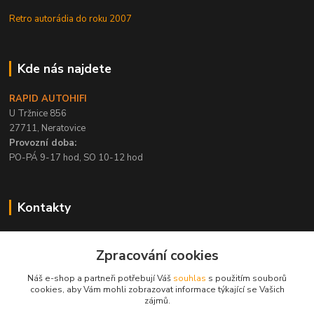
Retro autorádia do roku 2007
Kde nás najdete
RAPID AUTOHIFI
U Tržnice 856
27711, Neratovice
Provozní doba:
PO-PÁ 9-17 hod, SO 10-12 hod
Kontakty
+420 315 695 567
Zpracování cookies
PO-PÁ / 9-17 hod, SO 10-12 hod
Náš e-shop a partneři potřebují Váš
souhlas
s použitím souborů
info@rapid-autohifi.com
cookies, aby Vám mohli zobrazovat informace týkající se Vašich
zájmů.