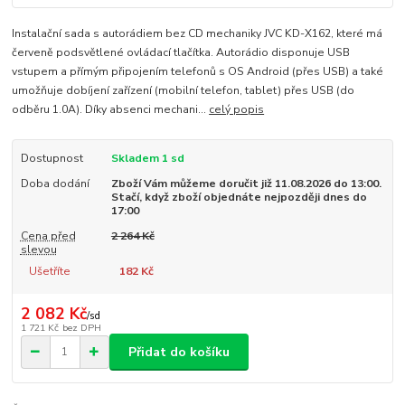
Instalační sada s autorádiem bez CD mechaniky JVC KD-X162, které má
červeně podsvětlené ovládací tlačítka. Autorádio disponuje USB
vstupem a přímým připojením telefonů s OS Android (přes USB) a také
umožňuje dobíjení zařízení (mobilní telefon, tablet) přes USB (do
odběru 1.0A). Díky absenci mechani...
celý popis
Dostupnost
Skladem 1 sd
Doba dodání
Zboží Vám můžeme doručit již 11.08.2026 do 13:00.
Stačí, když zboží objednáte nejpozději dnes do
17:00
Cena před
2 264 Kč
slevou
Ušetříte
182 Kč
2 082 Kč
/
sd
1 721 Kč
bez DPH
Přidat do košíku