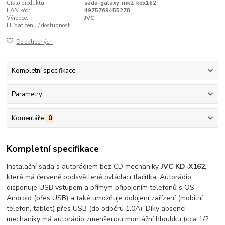
Číslo produktu:
sada-galaxy-mk2-kdx162
EAN kód:
4975769455278
Výrobce:
JVC
Hlídat cenu / dostupnost
Do oblíbených
Kompletní specifikace
Parametry
Komentáře
0
Kompletní specifikace
Instalační sada s autorádiem bez CD mechaniky
JVC KD-X162
,
které má červeně podsvětlené ovládací tlačítka. Autorádio
disponuje USB vstupem a přímým připojením telefonů s OS
Android (přes USB) a také umožňuje dobíjení zařízení (mobilní
telefon, tablet) přes USB (do odběru 1.0A). Díky absenci
mechaniky má autorádio zmenšenou montážní hloubku (cca 1/2