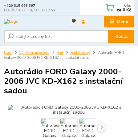
0
ks
+420 315 695 567
za
0 Kč
PO-PÁ / 9-17 hod, SO 10-12 hod
Menu
Hledat
Úvod
Výměna autorádia
Ford
Ford Galaxy
Autorádio FORD
Galaxy 2000-2006 JVC KD-X162 s instalační sadou
Autorádio FORD Galaxy 2000-
2006 JVC KD-X162 s instalační
sadou