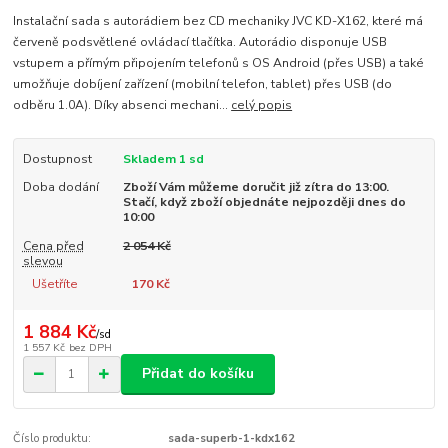
Instalační sada s autorádiem bez CD mechaniky JVC KD-X162, které má
červeně podsvětlené ovládací tlačítka. Autorádio disponuje USB
vstupem a přímým připojením telefonů s OS Android (přes USB) a také
umožňuje dobíjení zařízení (mobilní telefon, tablet) přes USB (do
odběru 1.0A). Díky absenci mechani...
celý popis
Dostupnost
Skladem 1 sd
Doba dodání
Zboží Vám můžeme doručit již zítra do 13:00.
Stačí, když zboží objednáte nejpozději dnes do
10:00
Cena před
2 054 Kč
slevou
Ušetříte
170 Kč
1 884 Kč
/
sd
1 557 Kč
bez DPH
Přidat do košíku
Číslo produktu:
sada-superb-1-kdx162