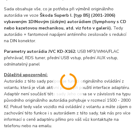
Sada obsahuje vše, co je potřeba při výměně originálního
autorádia ve voze
Škoda Superb I. [typ B5] (2001-2006)
vybaveným 1DINovým (úzkým) autorádiem (Symphony s CD
nebo kazetovou mechanikou, atd. viz foto v galerii).
Tedy
autorádio + fantomové napájení anténního zesilovače s redukcí
na DIN konektor.
Parametry autorádia JVC KD-X162:
USB MP3/WMA/FLAC
přehrávač, RDS tuner, přední USB vstup, přední AUX vstup,
odnímatelný panel
Důležité upozornění:
Autorádio z této sady podporuje funkci originálního ovládání z
volantu, která je však aktivní pouze při použití interface adaptéru.
Adaptér není součástí této sady. Jeho cena se v závislosti na typu
původního originálního autorádia pohybuje v rozmezí 1500 - 2800
Kč. Pokud tedy vaše vozidlo má ovládání z volantu a máte zájem o
zachování této funkce i s autorádiem z této sady, tak nás pro více
informací o ceně adaptéru přímo pro váš vůz kontaktujte na
telefonu nebo na emailu.