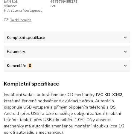
EAN kód:
4975769455278
Výrobce:
JVC
Hlídat cenu / dostupnost
Do oblíbených
Kompletní specifikace
Parametry
Komentáře
0
Kompletní specifikace
Instalační sada s autorádiem bez CD mechaniky
JVC KD-X162
,
které má červeně podsvětlené ovládací tlačítka. Autorádio
disponuje USB vstupem a přímým připojením telefonů s OS
Android (přes USB) a také umožňuje dobíjení zařízení (mobilní
telefon, tablet) přes USB (do odběru 1.0A). Díky absenci
mechaniky má autorádio zmenšenou montážní hloubku (cca 1/2
oproti autorádiu s mechanikou).