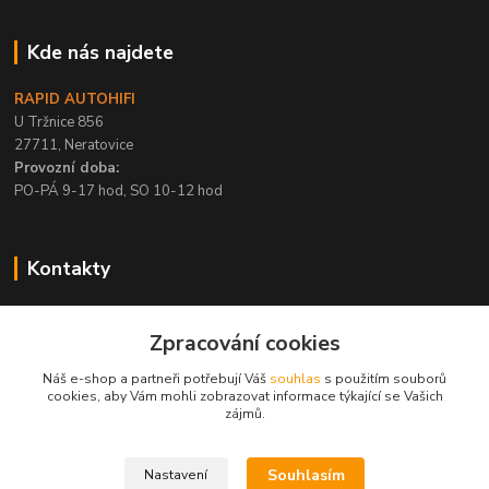
Kde nás najdete
RAPID AUTOHIFI
U Tržnice 856
27711, Neratovice
Provozní doba:
PO-PÁ 9-17 hod, SO 10-12 hod
Kontakty
+420 315 695 567
Zpracování cookies
PO-PÁ / 9-17 hod, SO 10-12 hod
Náš e-shop a partneři potřebují Váš
souhlas
s použitím souborů
info@rapid-autohifi.com
cookies, aby Vám mohli zobrazovat informace týkající se Vašich
zájmů.
Souhlasím
Nastavení