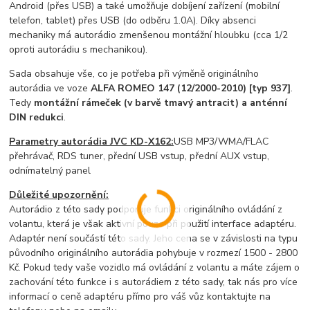
Android (přes USB) a také umožňuje dobíjení zařízení (mobilní
telefon, tablet) přes USB (do odběru 1.0A). Díky absenci
mechaniky má autorádio zmenšenou montážní hloubku (cca 1/2
oproti autorádiu s mechanikou).
Sada obsahuje vše, co je potřeba při výměně originálního
autorádia ve voze
ALFA ROMEO 147 (12/2000-2010) [typ 937]
.
Tedy
montážní rámeček (v barvě tmavý antracit) a anténní
DIN redukci
.
Parametry autorádia JVC KD-X162:
USB MP3/WMA/FLAC
přehrávač, RDS tuner, přední USB vstup, přední AUX vstup,
odnímatelný panel
Důležité upozornění:
Autorádio z této sady podporuje funkci originálního ovládání z
volantu, která je však aktivní pouze při použití interface adaptéru.
Adaptér není součástí této sady. Jeho cena se v závislosti na typu
původního originálního autorádia pohybuje v rozmezí 1500 - 2800
Kč. Pokud tedy vaše vozidlo má ovládání z volantu a máte zájem o
zachování této funkce i s autorádiem z této sady, tak nás pro více
informací o ceně adaptéru přímo pro váš vůz kontaktujte na