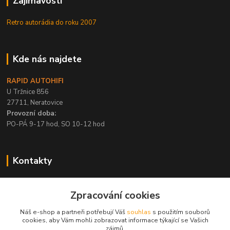
Zajímavosti
Retro autorádia do roku 2007
Kde nás najdete
RAPID AUTOHIFI
U Tržnice 856
27711, Neratovice
Provozní doba:
PO-PÁ 9-17 hod, SO 10-12 hod
Kontakty
+420 315 695 567
Zpracování cookies
PO-PÁ / 9-17 hod, SO 10-12 hod
Náš e-shop a partneři potřebují Váš
souhlas
s použitím souborů
info@rapid-autohifi.com
cookies, aby Vám mohli zobrazovat informace týkající se Vašich
zájmů.