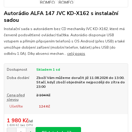
Autorádio ALFA 147 JVC KD-X162 s instalační
sadou
Instalační sada s autorádiem bez CD mechaniky JVC KD-X162, které má
červeně podsvětlené ovládací tlačítka. Autorádio disponuje USB
vstupem a přímým připojením telefonů s OS Android (přes USB) a také
umožňuje dobíjení zařízení (mobilní telefon, tablet) přes USB (do
odběru 1.0A). Díky absenci mechan...
celý popis
Dostupnost
Skladem 1 sd
Doba dodání
Zboží Vám můžeme doručit již 11.08.2026 do 13:00.
Stačí, když zboží objednáte nejpozději do zítra do
23:00
Cena před
2 104 Kč
slevou
Ušetříte
124 Kč
1 980 Kč
/
sd
1 636 Kč
bez DPH