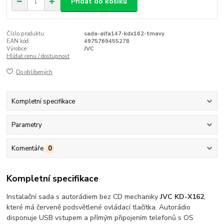
Přidat do košíku
Číslo produktu:
sada-alfa147-kdx162-tmavy
EAN kód:
4975769455278
Výrobce:
JVC
Hlídat cenu / dostupnost
Do oblíbených
Kompletní specifikace
Parametry
Komentáře
0
Kompletní specifikace
Instalační sada s autorádiem bez CD mechaniky
JVC KD-X162
,
které má červeně podsvětlené ovládací tlačítka. Autorádio
disponuje USB vstupem a přímým připojením telefonů s OS