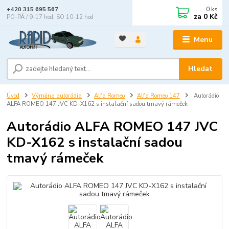
0
ks
+420 315 695 567
za
0 Kč
PO-PÁ / 9-17 hod, SO 10-12 hod
Menu
Hledat
Úvod
Výměna autorádia
Alfa Romeo
Alfa Romeo 147
Autorádio
ALFA ROMEO 147 JVC KD-X162 s instalační sadou tmavý rámeček
Autorádio ALFA ROMEO 147 JVC
KD-X162 s instalační sadou
tmavý rámeček