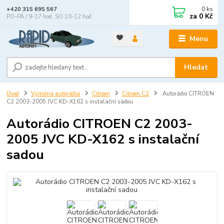
0
ks
+420 315 695 567
za
0 Kč
PO-PÁ / 9-17 hod, SO 10-12 hod
Menu
Hledat
Úvod
Výměna autorádia
Citroen
Citroen C2
Autorádio CITROEN
C2 2003-2005 JVC KD-X162 s instalační sadou
Autorádio CITROEN C2 2003-
2005 JVC KD-X162 s instalační
sadou