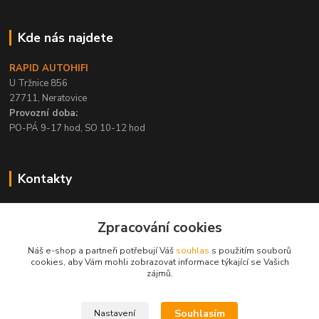
Kde nás najdete
RAPID AUTOHIFI
U Tržnice 856
27711, Neratovice
Provozní doba:
PO-PÁ 9-17 hod, SO 10-12 hod
Kontakty
+420 315 695 567
Zpracování cookies
PO-PÁ / 9-17 hod, SO 10-12 hod
Náš e-shop a partneři potřebují Váš
souhlas
s použitím souborů
info@rapid-autohifi.com
cookies, aby Vám mohli zobrazovat informace týkající se Vašich
zájmů.
Souhlasím
Nastavení