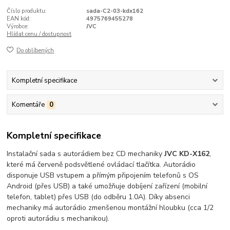
Číslo produktu:
sada-C2-03-kdx162
EAN kód:
4975769455278
Výrobce:
JVC
Hlídat cenu / dostupnost
Do oblíbených
Kompletní specifikace
Komentáře
0
Kompletní specifikace
Instalační sada s autorádiem bez CD mechaniky
JVC KD-X162
,
které má červeně podsvětlené ovládací tlačítka. Autorádio
disponuje USB vstupem a přímým připojením telefonů s OS
Android (přes USB) a také umožňuje dobíjení zařízení (mobilní
telefon, tablet) přes USB (do odběru 1.0A). Díky absenci
mechaniky má autorádio zmenšenou montážní hloubku (cca 1/2
oproti autorádiu s mechanikou).