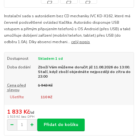
Instalační sada s autorádiem bez CD mechaniky JVC KD-X162, které má
červeně podsvětlené ovládací tlačítka. Autorádio disponuje USB
vstupem a přímým připojením telefonů s OS Android (přes USB) a také
umožňuje dobíjení zařízení (mobilní telefon, tablet) přes USB (do
odběru 1.0A). Díky absenci mechani...
celý popis
Dostupnost
Skladem 1 sd
Doba dodání
Zboží Vám můžeme doručit již 11.08.2026 do 13:00.
Stačí, když zboží objednáte nejpozději do zítra do
23:00
Cena před
1 943 Kč
slevou
Ušetříte
110 Kč
1 833 Kč
/
sd
1 515 Kč
bez DPH
Přidat do košíku