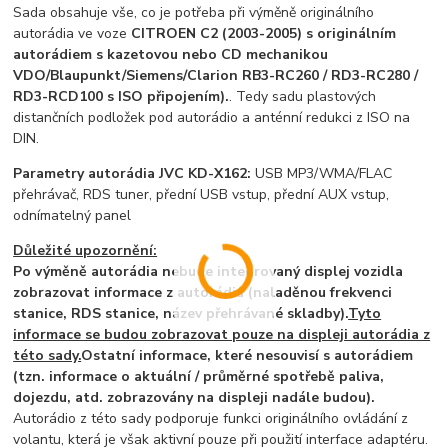
Sada obsahuje vše, co je potřeba při výměně originálního
autorádia ve voze
CITROEN C2 (2003-2005) s originálním
autorádiem s kazetovou nebo CD mechanikou
VDO/Blaupunkt/Siemens/Clarion RB3-RC260 / RD3-RC280 /
RD3-RCD100 s ISO připojením).
. Tedy sadu plastových
distančních podložek pod autorádio a anténní redukci z ISO na
DIN.
Parametry autorádia JVC KD-X162:
USB MP3/WMA/FLAC
přehrávač, RDS tuner, přední USB vstup, přední AUX vstup,
odnímatelný panel
Důležité upozornění:
Po výměně autorádia nebude integrovaný displej vozidla
zobrazovat informace z autorádia (naladěnou frekvenci
stanice, RDS stanice, název přehrávané skladby).
Tyto
informace se budou zobrazovat pouze na displeji autorádia z
této sady.
Ostatní informace, které nesouvisí s autorádiem
(tzn. informace o aktuální / průměrné spotřebě paliva,
dojezdu, atd. zobrazovány na displeji nadále budou).
Autorádio z této sady podporuje funkci originálního ovládání z
volantu, která je však aktivní pouze při použití interface adaptéru.