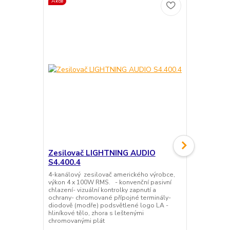
Akce
Akce
Zesilovač LIGHTNING AUDIO
Reproduk
S4.400.4
Strike S4.
4-kanálový zesilovač amerického výrobce,
3-pásmové tr
výkon 4 x 100W RMS. - konvenční pasivní
amerického v
chlazení- vizuální kontrolky zapnutí a
9"), zatížen
ochrany- chromované přípojné terminály-
membrána s 
diodově (modře) podsvětlené logo LA -
PIEZO membr
hliníkové tělo, zhora s leštenými
reproduktoru
chromovanými plát
pochromovan
hmotnosti 4