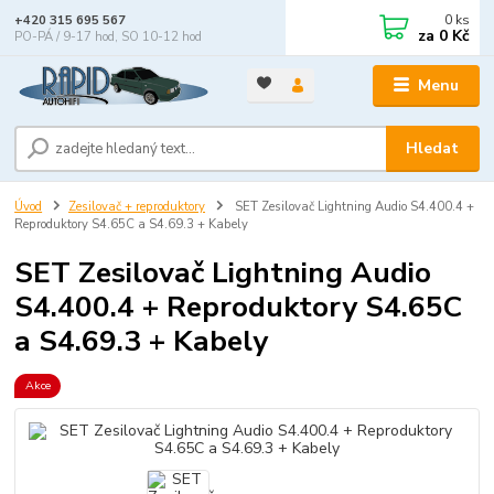
0
ks
+420 315 695 567
za
0 Kč
PO-PÁ / 9-17 hod, SO 10-12 hod
Menu
Hledat
Úvod
Zesilovač + reproduktory
SET Zesilovač Lightning Audio S4.400.4 +
Reproduktory S4.65C a S4.69.3 + Kabely
SET Zesilovač Lightning Audio
S4.400.4 + Reproduktory S4.65C
a S4.69.3 + Kabely
Akce