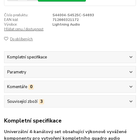
Číslo produktu:
S44004-S4525C-S4693
EAN kód:
712660321172
Výrobce:
Lightning Audio
Hlídat cenu / dostupnost
Do oblíbených
Kompletní specifikace
Parametry
Komentáře
0
Související zboží
3
Kompletní specifikace
Univerzální 4-kanálový set obsahující výkonově vyvážené
komponenty pro vytvoření kompletního quadro audio