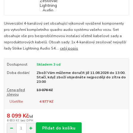
Univerzální 4-kanálový set obsahující výkonově vyvážené komponenty
pro vytvoření kompletního quadro audio systému vašeho vozu. Set
obsahuje vše pro bezproblémovou instalaci včetně kabelové sady a
reproduktorových kabelů. Obsah sady: 1x 4-kanálový zesilovač nejvyšší
řady Strike Lightning Audio S4....
celý popis
Dostupnost
Skladem 3 sd
Doba dodání
Zboží Vám můžeme doručit již 11.08.2026 do 13:00.
Stačí, když zboží objednáte nejpozději do zítra do
23:00
Cena před
13 076 Kč
slevou
Ušetříte
4 977 Kč
8 099 Kč
/
sd
6 693 Kč
bez DPH
Přidat do košíku