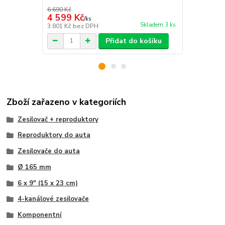
6 690 Kč
2 290 Kč
4 599 Kč
1 890 Kč
/
ks
Skladem 3 ks
3 801 Kč
bez DPH
1 562 Kč
bez
Přidat do košíku
Zboží zařazeno v kategoriích
Zesilovač + reproduktory
Reproduktory do auta
Zesilovače do auta
Ø 165 mm
6 x 9" (15 x 23 cm)
4-kanálové zesilovače
Komponentní