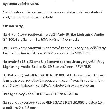
systému vašeho vozu.
Set obsahuje vše pro bezproblémovou instalaci včetně kabelové
sady a reproduktorových kabelů.
Obsah sady:
1x 4-kanálový zesilovač nejvyšší řady Strike Lightning Audio
S4.400.4
s výkonem 4 x 50W RMS při 4 Ohmech.
1x 13 cm komponentní 2-pásmové reproduktory
nejvyšší řady
Lightning Audio Strike S4.65C
se zatížením 50W RMS
1x oválné (15 x 23 cm) 3-pásmové reproduktory nejvyšší řady
Lightning Audio Strike S4.69.3
se zatížením 75W RMS
1x Kabelový set RENEGADE REN10KIT-ECO
(s vodičem 10 qmm
5 m, pojistkou, pojistkovým pouzdrem, uzemňovacím vodičem, 5 m
signálovým kabelem REN5RCA, kabelovými oky a vidličkami)
1x Signálový kabel RENEGADE REN5RCA
5 m
2x reproduktorový kabel RENEGADE REN1510SC
o délce 10 m
a průřezu 2 x 1.5 qmm