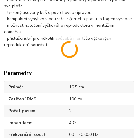
své ploše
- tvrzený lisovaný koš s povrchovou úpravou
- kompaktní výhybky v pouzdře z černého plastu s logem výrobce
- možnost natočení výškového reproduktoru v montážním
domečku
- příslušenství pro několik způsobů montáže výškových
reproduktorů součástí
Parametry
Průměr
16.5 cm
Zatížení RMS
100 W
Počet pásem
2
Impendace
4 Ω
Frekvenční rozsah
60 - 20 000 Hz