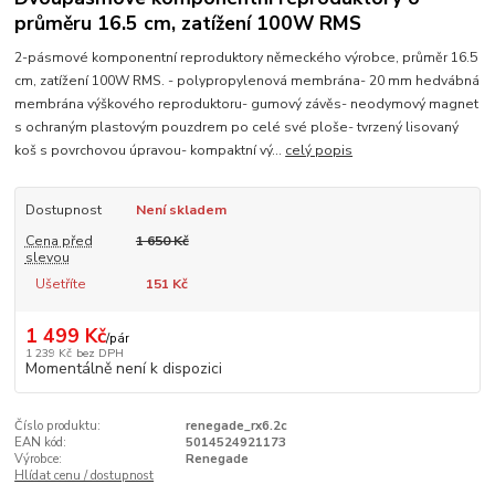
průměru 16.5 cm, zatížení 100W RMS
2-pásmové komponentní reproduktory německého výrobce, průměr 16.5
cm, zatížení 100W RMS. - polypropylenová membrána- 20 mm hedvábná
membrána výškového reproduktoru- gumový závěs- neodymový magnet
s ochraným plastovým pouzdrem po celé své ploše- tvrzený lisovaný
koš s povrchovou úpravou- kompaktní vý...
celý popis
Dostupnost
Není skladem
Cena před
1 650 Kč
slevou
Ušetříte
151 Kč
1 499 Kč
/
pár
1 239 Kč
bez DPH
Momentálně není k dispozici
Číslo produktu:
renegade_rx6.2c
EAN kód:
5014524921173
Výrobce:
Renegade
Hlídat cenu / dostupnost