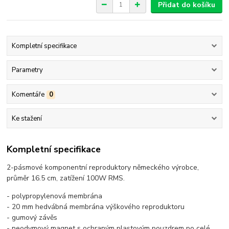
Přidat do košíku
Kompletní specifikace
Parametry
Komentáře
0
Ke stažení
Kompletní specifikace
2-pásmové komponentní reproduktory německého výrobce,
průměr 16.5 cm, zatížení 100W RMS.
- polypropylenová membrána
- 20 mm hedvábná membrána výškového reproduktoru
- gumový závěs
- neodymový magnet s ochraným plastovým pouzdrem po celé