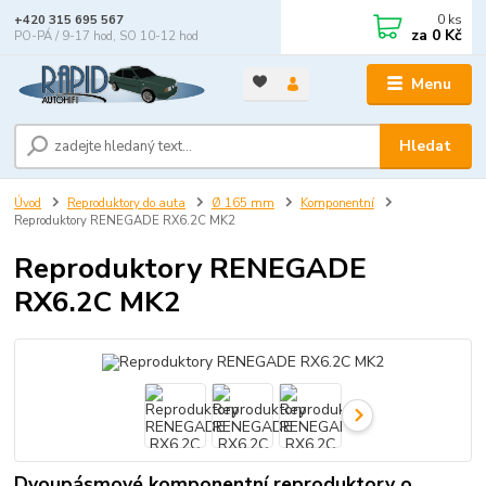
0
ks
+420 315 695 567
za
0 Kč
PO-PÁ / 9-17 hod, SO 10-12 hod
Menu
Hledat
Úvod
Reproduktory do auta
Ø 165 mm
Komponentní
Reproduktory RENEGADE RX6.2C MK2
Reproduktory RENEGADE
RX6.2C MK2
Dvoupásmové komponentní reproduktory o