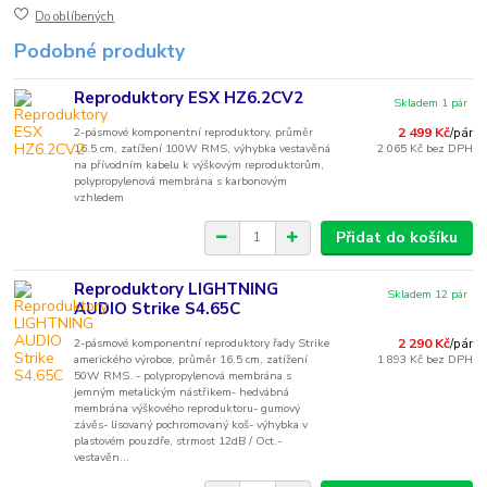
Do oblíbených
Podobné produkty
Reproduktory ESX HZ6.2CV2
Skladem 1 pár
2-pásmové komponentní reproduktory, průměr
2 499 Kč
/
pár
16.5 cm, zatížení 100W RMS, výhybka vestavěná
2 065 Kč
bez DPH
na přívodním kabelu k výškovým reproduktorům,
polypropylenová membrána s karbonovým
vzhledem
Přidat do košíku
Reproduktory LIGHTNING
Skladem 12 pár
AUDIO Strike S4.65C
2-pásmové komponentní reproduktory řady Strike
2 290 Kč
/
pár
amerického výrobce, průměr 16.5 cm, zatížení
1 893 Kč
bez DPH
50W RMS. - polypropylenová membrána s
jemným metalickým nástřikem- hedvábná
membrána výškového reproduktoru- gumový
závěs- lisovaný pochromovaný koš- výhybka v
plastovém pouzdře, strmost 12dB / Oct.-
vestavěn...