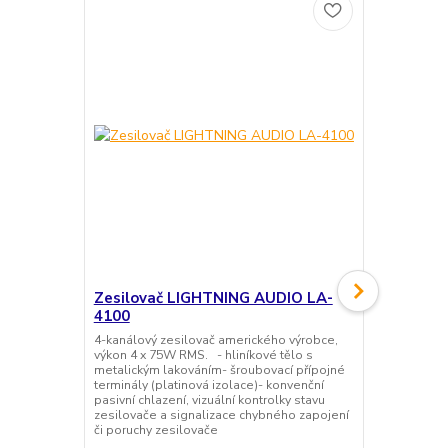
Akce
Zesilovač LIGHTNING AUDIO LA-
Reproduk
4100
LA-1694
4-kanálový zesilovač amerického výrobce,
4-pásmové o
výkon 4 x 75W RMS. - hliníkové tělo s
výrobce, rozm
metalickým lakováním- šroubovací přípojné
50W RMS. - 
terminály (platinová izolace)- konvenční
membrána- 2
pasivní chlazení, vizuální kontrolky stavu
středový re
zesilovače a signalizace chybného zapojení
neodymový p
či poruchy zesilovače
litý koš