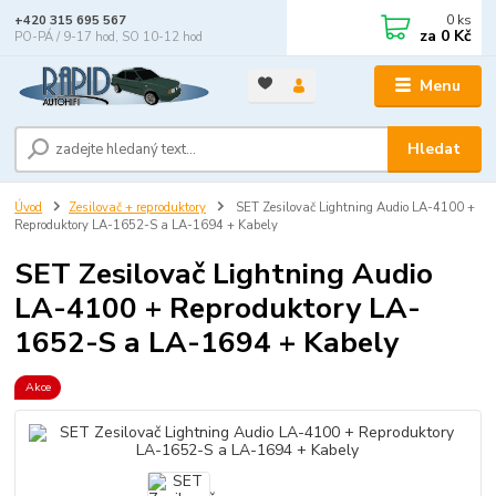
0
ks
+420 315 695 567
za
0 Kč
PO-PÁ / 9-17 hod, SO 10-12 hod
Menu
Hledat
Úvod
Zesilovač + reproduktory
SET Zesilovač Lightning Audio LA-4100 +
Reproduktory LA-1652-S a LA-1694 + Kabely
SET Zesilovač Lightning Audio
LA-4100 + Reproduktory LA-
1652-S a LA-1694 + Kabely
Akce