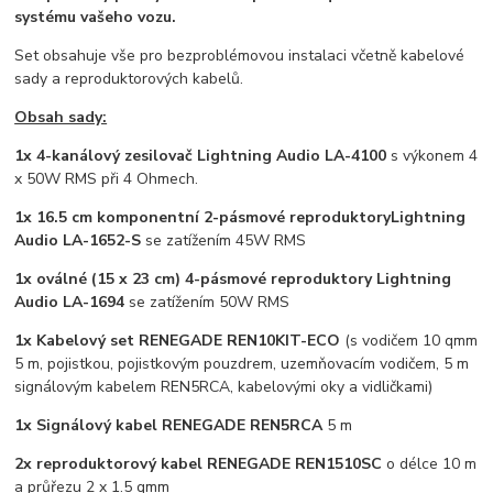
systému vašeho vozu.
Set obsahuje vše pro bezproblémovou instalaci včetně kabelové
sady a reproduktorových kabelů.
Obsah sady:
1x 4-kanálový zesilovač Lightning Audio LA-4100
s výkonem 4
x 50W RMS při 4 Ohmech.
1x 16.5 cm komponentní 2-pásmové reproduktory
Lightning
Audio LA-1652-S
se zatížením 45W RMS
1x oválné (15 x 23 cm) 4-pásmové reproduktory Lightning
Audio LA-1694
se zatížením 50W RMS
1x Kabelový set RENEGADE REN10KIT-ECO
(s vodičem 10 qmm
5 m, pojistkou, pojistkovým pouzdrem, uzemňovacím vodičem, 5 m
signálovým kabelem REN5RCA, kabelovými oky a vidličkami)
1x Signálový kabel RENEGADE REN5RCA
5 m
2x reproduktorový kabel RENEGADE REN1510SC
o délce 10 m
a průřezu 2 x 1.5 qmm