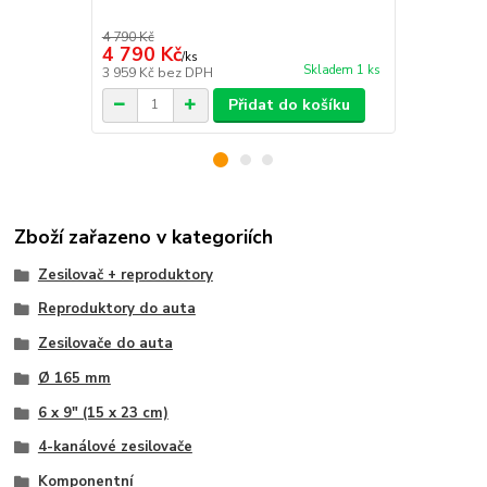
4 790 Kč
2 390 Kč
4 790 Kč
1 899 Kč
/
ks
Skladem 1 ks
3 959 Kč
bez DPH
1 569 Kč
bez
Přidat do košíku
Zboží zařazeno v kategoriích
Zesilovač + reproduktory
Reproduktory do auta
Zesilovače do auta
Ø 165 mm
6 x 9" (15 x 23 cm)
4-kanálové zesilovače
Komponentní