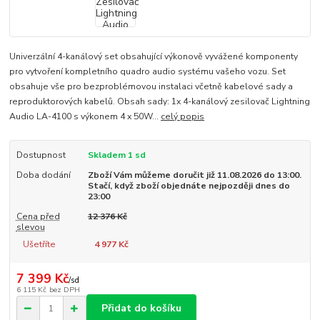
Univerzální 4-kanálový set obsahující výkonově vyvážené komponenty
pro vytvoření kompletního quadro audio systému vašeho vozu. Set
obsahuje vše pro bezproblémovou instalaci včetně kabelové sady a
reproduktorových kabelů. Obsah sady: 1x 4-kanálový zesilovač Lightning
Audio LA-4100 s výkonem 4 x 50W...
celý popis
Dostupnost
Skladem 1 sd
Doba dodání
Zboží Vám můžeme doručit již 11.08.2026 do 13:00.
Stačí, když zboží objednáte nejpozději dnes do
23:00
Cena před
12 376 Kč
slevou
Ušetříte
4 977 Kč
7 399 Kč
/
sd
6 115 Kč
bez DPH
Přidat do košíku