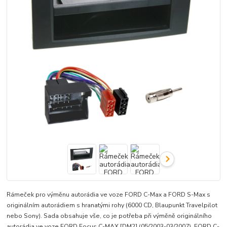
Rámeček pro výměnu autorádia ve voze FORD C-Max a FORD S-Max s
originálním autorádiem s hranatými rohy (6000 CD, Blaupunkt Travelpilot
nebo Sony). Sada obsahuje vše, co je potřeba při výměně originálního
autorádia ve voze FORD Focus C-MAX [DM2] (05/2003-03/2007), FORD C-