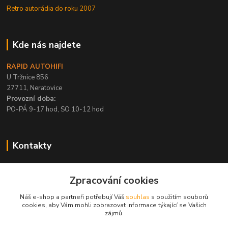
Retro autorádia do roku 2007
Kde nás najdete
RAPID AUTOHIFI
U Tržnice 856
27711, Neratovice
Provozní doba:
PO-PÁ 9-17 hod, SO 10-12 hod
Kontakty
+420 315 695 567
Zpracování cookies
PO-PÁ / 9-17 hod, SO 10-12 hod
Náš e-shop a partneři potřebují Váš
souhlas
s použitím souborů
info@rapid-autohifi.com
cookies, aby Vám mohli zobrazovat informace týkající se Vašich
zájmů.