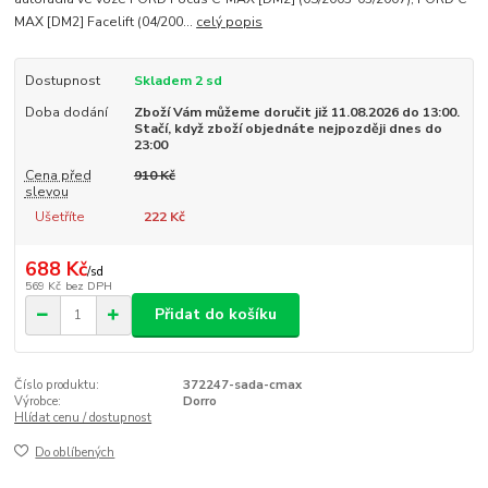
MAX [DM2] Facelift (04/200...
celý popis
Dostupnost
Skladem 2 sd
Doba dodání
Zboží Vám můžeme doručit již 11.08.2026 do 13:00.
Stačí, když zboží objednáte nejpozději dnes do
23:00
Cena před
910 Kč
slevou
Ušetříte
222 Kč
688 Kč
/
sd
569 Kč
bez DPH
Přidat do košíku
Číslo produktu:
372247-sada-cmax
Výrobce:
Dorro
Hlídat cenu / dostupnost
Do oblíbených