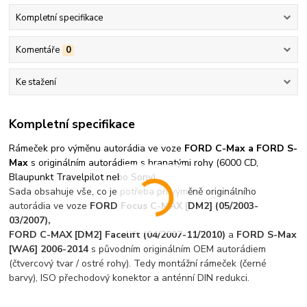
Kompletní specifikace
Komentáře
0
Ke stažení
Kompletní specifikace
Rámeček pro výměnu autorádia ve voze
FORD C-Max a FORD S-
Max
s originálním autorádiem s hranatými rohy (6000 CD,
Blaupunkt Travelpilot nebo Sony).
Sada obsahuje vše, co je potřeba při výměně originálního
autorádia ve voze
FORD Focus C-MAX [DM2] (05/2003-
03/2007),
FORD C-MAX [DM2] Facelift (04/2007-11/2010)
a
FORD S-Max
[WA6] 2006-2014
s původním originálním OEM autorádiem
(čtvercový tvar / ostré rohy). Tedy montážní rámeček (černé
barvy), ISO přechodový konektor a anténní DIN redukci.