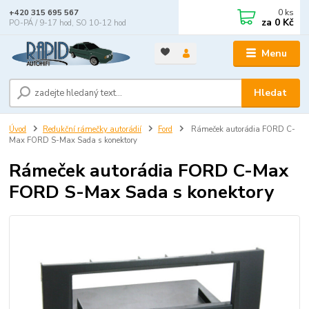
0
ks
+420 315 695 567
za
0 Kč
PO-PÁ / 9-17 hod, SO 10-12 hod
Menu
Hledat
Úvod
Redukční rámečky autorádií
Ford
Rámeček autorádia FORD C-
Max FORD S-Max Sada s konektory
Rámeček autorádia FORD C-Max
FORD S-Max Sada s konektory