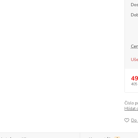
Dos
Dob
Cen
Uše
49
405
Číslo p
Hlídat 
Do 