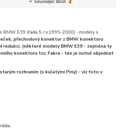
Související zboží
2
voze BMW E39 (řada 5, r.v.1995-2000) - modely s
meček, přechodový konektor z BMW konektoru
DIN redukci. (některé modely BMW E39 - zejména ty
énního konektoru tzv. Fakra - ten je nutné objednat
tarým rozhraním (s kulatými Piny) - viz foto v
rádia.