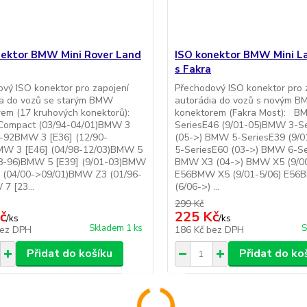
nektor BMW Mini Rover Land
ISO konektor BMW Mini L
s Fakra
vý ISO konektor pro zapojení
Přechodový ISO konektor pro 
ia do vozů se starým BMW
autorádia do vozů s novým 
rem (17 kruhových konektorů):
konektorem (Fakra Most): B
ompact (03/94-04/01)BMW 3
SeriesE46 (9/01-05)BMW 3-S
5-92BMW 3 [E36] (12/90-
(05->) BMW 5-SeriesE39 (9/
MW 3 [E46] (04/98-12/03)BMW 5
5-SeriesE60 (03->) BMW 6-Se
88-96)BMW 5 [E39] (9/01-03)BMW
BMW X3 (04->) BMW X5 (9/00
] (04/00->09/01)BMW Z3 (01/96-
E56BMW X5 (9/01-5/06) E56
7 [23...
(6/06->) ...
299 Kč
č
225 Kč
/
ks
/
ks
Skladem 1 ks
S
ez DPH
186 Kč
bez DPH
Přidat do košíku
Přidat do ko