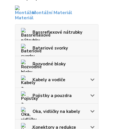
Montážní Materiál
Bassreflexové nátrubky
Bateriové svorky
Rozvodné bloky
Kabely a vodiče
Pojistky a pouzdra
Oka, vidličky na kabely
Konektory a redukce