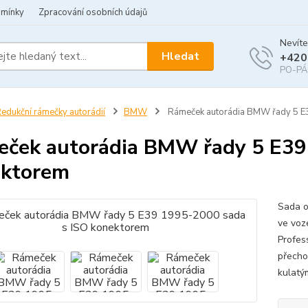
dmínky
Zpracování osobních údajů
Nevíte
Hledat
+420
PO-PÁ 
edukční rámečky autorádií
BMW
Rámeček autorádia BMW řady 5 E
ček autorádia BMW řady 5 E39
ektorem
Sada o
ve voz
Profess
přecho
kulatým