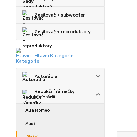
Zesilovač + subwoofer
Zesilovač + reproduktory
Hlavní Kategorie
Autorádia
Redukční rámečky
autorádií
Alfa Romeo
Audi