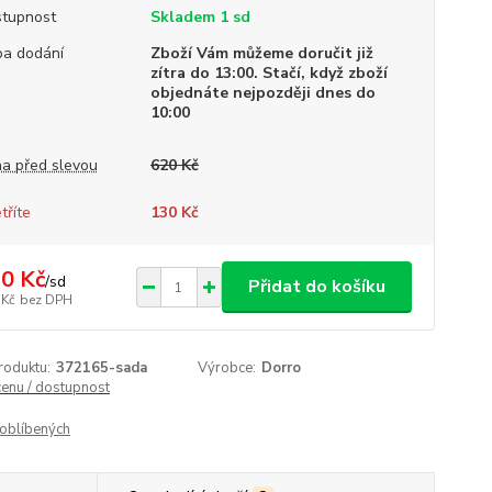
tupnost
Skladem 1 sd
a dodání
Zboží Vám můžeme doručit již
zítra do 13:00. Stačí, když zboží
objednáte nejpozději dnes do
10:00
a před slevou
620 Kč
tříte
130 Kč
0 Kč
/
sd
Přidat do košíku
 Kč
bez DPH
roduktu:
372165-sada
Výrobce:
Dorro
cenu / dostupnost
oblíbených