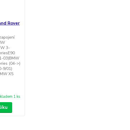
and Rover
zapojení
BMW
MW 3-
eriesE90
01-03)BMW
ries (04->)
-9/01)
BMW X5
kladem 1 ks
šíku