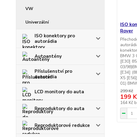
VW
Univerzální
ISO ko
Rover
ISO konektory pro
Přechodo
autorádia
autorád
konekto
BMW 3 C
Autoantény
[E30] 8
03/98)B
Příslušenství pro
[E34] (
autorádia
X5 [E56
01) BMW 
299 Kč
LCD monitory do auta
199 K
164 Kč
b
Reproduktory do auta
Reproduktorové redukce