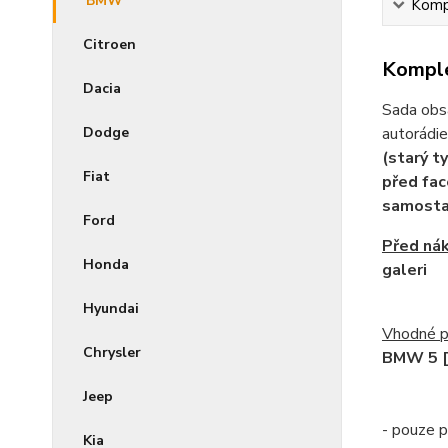
BMW
Kompl
Citroen
Komple
Dacia
Sada obsa
autorádie
Dodge
(starý t
Fiat
před fac
samost
Ford
Před ná
Honda
galeri
Hyundai
Vhodné p
Chrysler
BMW 5 [
Jeep
- pouze p
Kia