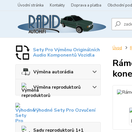
Úvodní stránka
Kontakty
Doprava a platba
Obchodní po
Úvod
R
Sety Pro Výměnu Originálních
Audio Komponentů Vozidla
Ráme
kon
Výměna autorádia
Výměna reproduktorů
Výhodné Sety Pro Ozvučení
Sady reproduktorů 1+1