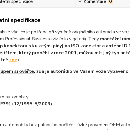
etní specifikace
Komentáře
0
tní specifikace
huje vše, co je potřeba při výměně originálního autorádia ve 
m Professional Business (viz foto v galerii). Tedy
montážní rá
yp konektoru s kulatými piny) na ISO konektor a anténní 
eliftem, který proběhl v roce 2001, můžou mít jiný typ ant
atně
zde
)
kupem si ověřte
, zda je autorádio ve Vašem voze vybaveno s
ro automobily:
E39] (12/1995-5/2003)
ro automobily bez palubního počítče - úzké provedení OEM auto