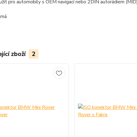
užít pro automobily s OEM navigací nebo 2DIN autorádiem (MID
rná
jící zboží
2