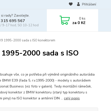
Přihlášení
 si rady? Zavolejte.
0
ks
 315 695 567
za
0 Kč
/ 9-17 hod, SO 10-12 hod
39 1995-2000 sada s ISO konektorem
 1995-2000 sada s ISO
bsahuje vše, co je potřeba při výměně originálního autorádia
e BMW E39 (řada 5, r.v.1995-2000) - modely s autorádiem
ional Business (viz foto v galerii). Tedy montážní rámeček,
dový konektor z BMW konektoru (starý typ konektoru s
i piny) na ISO konektor a anténní DIN ...
celý popis