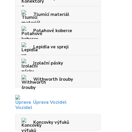
Tlumící materiál
Potahové koberce
Lepidla ve spreji
Izolační pásky
Withworth šrouby
Úprava Vozidel
Koncovky výfuků