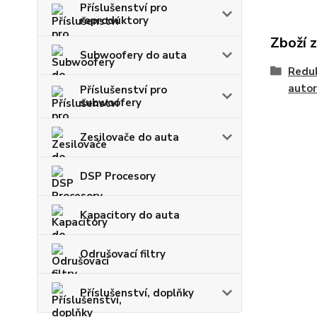
Příslušenství pro
reproduktory
Zboží 
Subwoofery do auta
Reduk
autor
Příslušenství pro
subwoofery
Zesilovače do auta
DSP Procesory
Kapacitory do auta
Odrušovací filtry
Příslušenství, doplňky