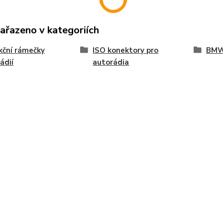
zařazeno v kategoriích
ční rámečky
ISO konektory pro
BM
ádií
autorádia