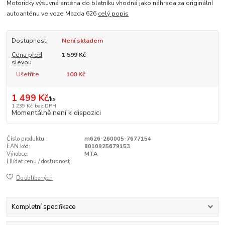
Motoricky výsuvná anténa do blatníku vhodná jako náhrada za originální
autoanténu ve voze Mazda 626
celý popis
Dostupnost
Není skladem
Cena před
1 599 Kč
slevou
Ušetříte
100 Kč
1 499 Kč
/
ks
1 239 Kč
bez DPH
Momentálně není k dispozici
Číslo produktu:
m626-260005-7677154
EAN kód:
8010925679153
Výrobce:
MTA
Hlídat cenu / dostupnost
Do oblíbených
Kompletní specifikace