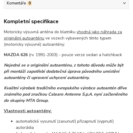
Komentáře
0
Kompletní specifikace
Motoricky výsuvná anténa do blatníku
vhodná jako náhrada za
originální autoanténu
ve vozech vybavených tímto typem
(motoricky výsuvné) autoantény:
MAZDA 626
(rv. 1991-2003) - pouze verze sedan a hatchback
Nejedná se o originální autoanténu, z tohoto důvodu může být
při montáži zapotřebí dodatečná úprava původního umístění
autoantény či upravení uchycení autoantény.
Kvalitní výrobek tradičního evropského výrobce autoantén dříve
známého pod značkou Calearo Antenne S.p.A. nyní začleněného
do skupiny MTA Group.
Vlastnosti autoantény:
automatické vysunutí (zasunutí) přizapnutí (vypnutí)
autorádia