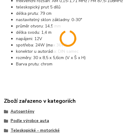
frekvenční rozsah: AM 0,15-1,71 MHz / FM 87,5-108MHz
teleskopický prut 5 dílů
délka prutu: 79 cm
nastavitelný sklon základny: 0-30°
průměr otvoru: 14,5 mm
délka svodu: 1,4 m
napájeni: 12V
spotřeba: 24W (max 36W)
konektor u autorádia: DIN samec
rozměry: 30 x 8,5 x 5,6cm (V x Š x H)
Barva prutu: chrom
Zboží zařazeno v kategoriích
Autoantény
Podle výrobce auta
Teleskopické - motorické