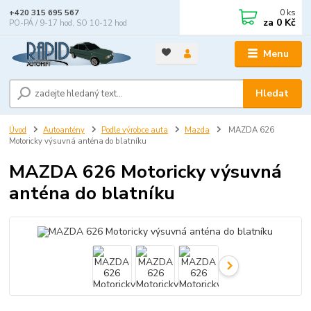
0
ks
+420 315 695 567
za
0 Kč
PO-PÁ / 9-17 hod, SO 10-12 hod
Menu
Hledat
Úvod
Autoantény
Podle výrobce auta
Mazda
MAZDA 626
Motoricky výsuvná anténa do blatníku
MAZDA 626 Motoricky výsuvná
anténa do blatníku