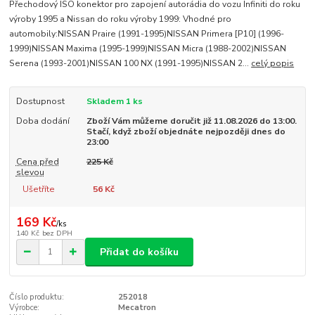
Přechodový ISO konektor pro zapojení autorádia do vozu Infiniti do roku
výroby 1995 a Nissan do roku výroby 1999: Vhodné pro
automobily:NISSAN Praire (1991-1995)NISSAN Primera [P10] (1996-
1999)NISSAN Maxima (1995-1999)NISSAN Micra (1988-2002)NISSAN
Serena (1993-2001)NISSAN 100 NX (1991-1995)NISSAN 2...
celý popis
Dostupnost
Skladem 1 ks
Doba dodání
Zboží Vám můžeme doručit již 11.08.2026 do 13:00.
Stačí, když zboží objednáte nejpozději dnes do
23:00
Cena před
225 Kč
slevou
Ušetříte
56 Kč
169 Kč
/
ks
140 Kč
bez DPH
Přidat do košíku
Číslo produktu:
252018
Výrobce:
Mecatron