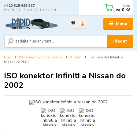
0
ks
+420 315 695 567
za
0 Kč
PO-PÁ / 9-17 hod, SO 10-12 hod
Menu
Hledat
Úvod
ISO konektory pro autorádia
Nissan
ISO konektor Infiniti a
Nissan do 2002
ISO konektor Infiniti a Nissan do
2002