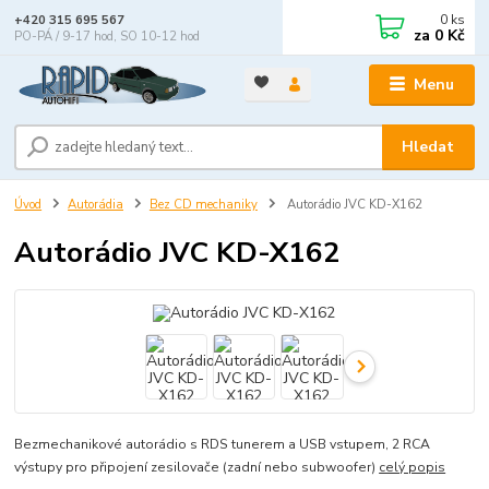
0
ks
+420 315 695 567
za
0 Kč
PO-PÁ / 9-17 hod, SO 10-12 hod
Menu
Hledat
Úvod
Autorádia
Bez CD mechaniky
Autorádio JVC KD-X162
Autorádio JVC KD-X162
Bezmechanikové autorádio s RDS tunerem a USB vstupem, 2 RCA
výstupy pro připojení zesilovače (zadní nebo subwoofer)
celý popis