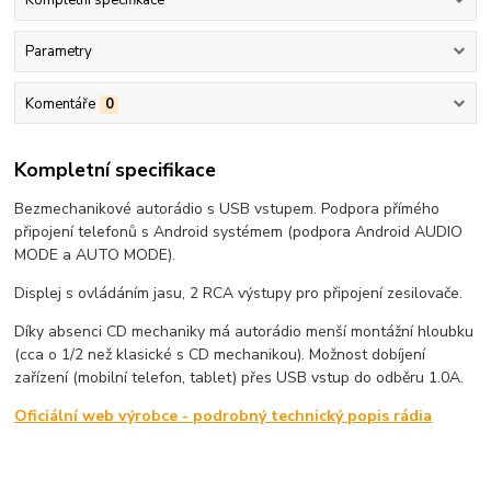
Kompletní specifikace
Parametry
Komentáře
0
Kompletní specifikace
Bezmechanikové autorádio s USB vstupem. Podpora přímého
připojení telefonů s Android systémem (podpora Android AUDIO
MODE a AUTO MODE).
Displej s ovládáním jasu, 2 RCA výstupy pro připojení zesilovače.
Díky absenci CD mechaniky má autorádio menší montážní hloubku
(cca o 1/2 než klasické s CD mechanikou). Možnost dobíjení
zařízení (mobilní telefon, tablet) přes USB vstup do odběru 1.0A.
Oficiální web výrobce - podrobný technický popis rádia