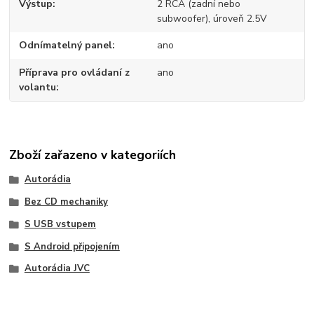
Výstup
2 RCA (zadní nebo
subwoofer), úroveň 2.5V
Odnímatelný panel
ano
Příprava pro ovládaní z
ano
volantu
Zboží zařazeno v kategoriích
Autorádia
Bez CD mechaniky
S USB vstupem
S Android připojením
Autorádia JVC