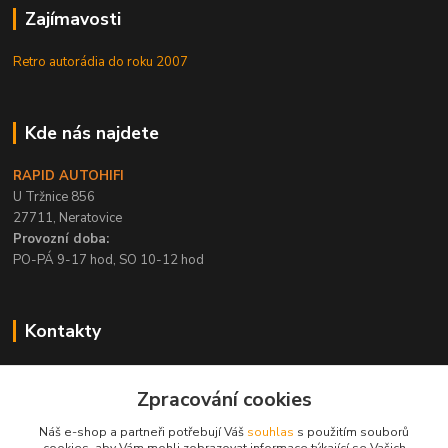
Zajímavosti
Retro autorádia do roku 2007
Kde nás najdete
RAPID AUTOHIFI
U Tržnice 856
27711, Neratovice
Provozní doba:
PO-PÁ 9-17 hod, SO 10-12 hod
Kontakty
+420 315 695 567
Zpracování cookies
PO-PÁ / 9-17 hod, SO 10-12 hod
Náš e-shop a partneři potřebují Váš
souhlas
s použitím souborů
info@rapid-autohifi.com