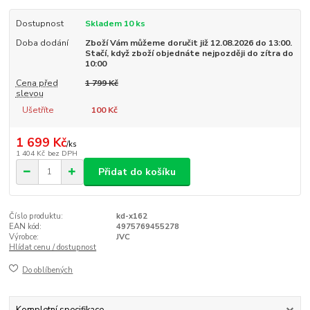
Dostupnost
Skladem 10 ks
Doba dodání
Zboží Vám můžeme doručit již 12.08.2026 do 13:00.
Stačí, když zboží objednáte nejpozději do zítra do
10:00
Cena před
1 799 Kč
slevou
Ušetříte
100 Kč
1 699 Kč
/
ks
1 404 Kč
bez DPH
Přidat do košíku
Číslo produktu:
kd-x162
EAN kód:
4975769455278
Výrobce:
JVC
Hlídat cenu / dostupnost
Do oblíbených