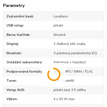
Parametry
Zvýraznění basů
Loudness
USB vstup
přední
Barva tlačítek
červená
Displej
2-řádkový, bílé znaky
Ekvalizér
3-pásmový parametrický iEQ
Ovládání subwooferu
frekvence + hlasitost
Podporované formáty
WAV / MP3 / WMA / FLAC
Tuner
RDS s pamětí
Vstup AUX
přední Jack 3.5 zdířka
Výkon
4 x 50 W max