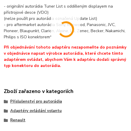
- originální autorádia Tuner List s odděleným displayem na
přístrojové desce (VDO)
(nelze použít pro autorádia označená Update List)
- pro aftermarket autorádia Sony, Kenwood, Panasonic, JVC,
Pioneer, Blaupunkt, Clarion, Alpine, LG, Zenec, Becker, Nakamichi,
Philips s ISO konektorem*
Při objednávání tohoto adaptéru nezapomeňte do poznámky
v objednávce napsat výrobce autorádia, které chcete tímto
adaptérem ovládat, abychom Vám k adaptéru dodali správný
typ konektoru do autorádia.
Zboží zařazeno v kategoriích
Příslušenství pro autorádia
Adaptéry ovládání volantu
Renault