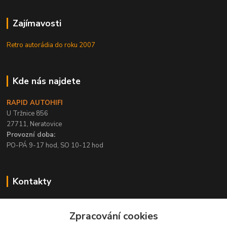
Zajímavosti
Retro autorádia do roku 2007
Kde nás najdete
RAPID AUTOHIFI
U Tržnice 856
27711, Neratovice
Provozní doba:
PO-PÁ 9-17 hod, SO 10-12 hod
Kontakty
+420 315 695 567
Zpracování cookies
PO-PÁ / 9-17 hod, SO 10-12 hod