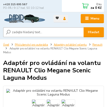
0
ks
+420 315 695 567
za
0 Kč
PO-PÁ / 9-17 hod, SO 10-12 hod
Menu
Hledat
Úvod
Příslušenství pro autorádia
Adaptéry ovládání volantu
Renault
Adaptér pro ovládání na volantu RENAULT Clio Megane Scenic Laguna
Modus
Adaptér pro ovládání na volantu
RENAULT Clio Megane Scenic
Laguna Modus