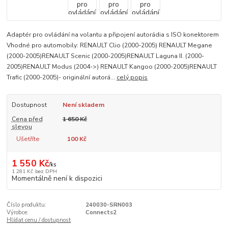
Adaptér pro ovládání na volantu a připojení autorádia s ISO konektorem
Vhodné pro automobily: RENAULT Clio (2000-2005) RENAULT Megane
(2000-2005)RENAULT Scenic (2000-2005)RENAULT Laguna II. (2000-
2005)RENAULT Modus (2004->) RENAULT Kangoo (2000-2005)RENAULT
Trafic (2000-2005)- originální autorá...
celý popis
Dostupnost
Není skladem
Cena před
1 650 Kč
slevou
Ušetříte
100 Kč
1 550 Kč
/
ks
1 281 Kč
bez DPH
Momentálně není k dispozici
Číslo produktu:
240030-SRN003
Výrobce:
Connects2
Hlídat cenu / dostupnost