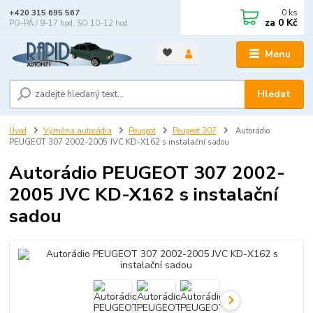
0
ks
+420 315 695 567
za
0 Kč
PO-PÁ / 9-17 hod, SO 10-12 hod
Menu
Hledat
Úvod
Výměna autorádia
Peugeot
Peugeot 307
Autorádio
PEUGEOT 307 2002-2005 JVC KD-X162 s instalační sadou
Autorádio PEUGEOT 307 2002-
2005 JVC KD-X162 s instalační
sadou