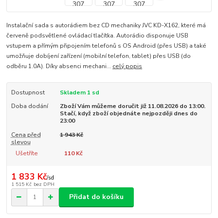
Instalační sada s autorádiem bez CD mechaniky JVC KD-X162, které má
červeně podsvětlené ovládací tlačítka. Autorádio disponuje USB
vstupem a přímým připojením telefonů s OS Android (přes USB) a také
umožňuje dobíjení zařízení (mobilní telefon, tablet) přes USB (do
odběru 1.0A). Díky absenci mechani...
celý popis
Dostupnost
Skladem 1 sd
Doba dodání
Zboží Vám můžeme doručit již 11.08.2026 do 13:00.
Stačí, když zboží objednáte nejpozději dnes do
23:00
Cena před
1 943 Kč
slevou
Ušetříte
110 Kč
1 833 Kč
/
sd
1 515 Kč
bez DPH
Přidat do košíku