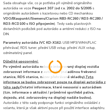
Sada obsahuje vše, co je potřeba při výměně originálního
autorádia ve voze
Peugeot 307
(
od r.v. 2002 do 5/2005
s
originálním autorádiem s kazetovou nebo CD mechanikou
VDO/Blaupunkt/Siemens/Clarion RB3-RC260 / RD3-RC280 /
RD3-RCD100 s ISO připojením
). Tedy sadu plastových
distančních podložek pod autorádio a anténní redukci z ISO na
DIN.
Parametry autorádia JVC KD-X162:
USB MP3/WMA/FLAC
přehrávač, RDS tuner, přední USB vstup, přední AUX vstup,
odnímatelný panel
Důležité upozornění:
Po výměně autorádia nebude integrovaný displej vozidla
zobrazovat informace z autorádia (naladěnou frekvenci
stanice, RDS stanice, název přehrávané skladby).
Tyto
informace se budou zobrazovat pouze na displeji autorádia z
této sady.
Ostatní informace, které nesouvisí s autorádiem
(tzn. informace o aktuální / průměrné spotřebě paliva,
dojezdu, atd. zobrazovány na displeji nadále budou).
Autorádio z této sady podporuje funkci originálního ovládání z
volantu, která je však aktivní pouze při použití interface adaptéru.