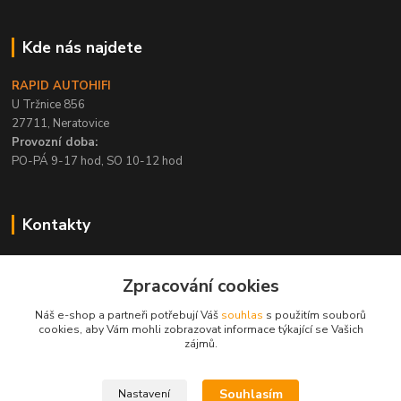
Kde nás najdete
RAPID AUTOHIFI
U Tržnice 856
27711, Neratovice
Provozní doba:
PO-PÁ 9-17 hod, SO 10-12 hod
Kontakty
+420 315 695 567
Zpracování cookies
PO-PÁ / 9-17 hod, SO 10-12 hod
Náš e-shop a partneři potřebují Váš
souhlas
s použitím souborů
info@rapid-autohifi.com
cookies, aby Vám mohli zobrazovat informace týkající se Vašich
zájmů.
Souhlasím
Nastavení