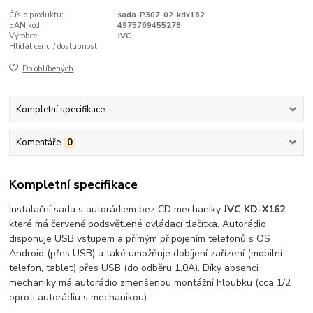
Číslo produktu:
sada-P307-02-kdx162
EAN kód:
4975769455278
Výrobce:
JVC
Hlídat cenu / dostupnost
Do oblíbených
Kompletní specifikace
Komentáře
0
Kompletní specifikace
Instalační sada s autorádiem bez CD mechaniky
JVC KD-X162
,
které má červeně podsvětlené ovládací tlačítka. Autorádio
disponuje USB vstupem a přímým připojením telefonů s OS
Android (přes USB) a také umožňuje dobíjení zařízení (mobilní
telefon, tablet) přes USB (do odběru 1.0A). Díky absenci
mechaniky má autorádio zmenšenou montážní hloubku (cca 1/2
oproti autorádiu s mechanikou).