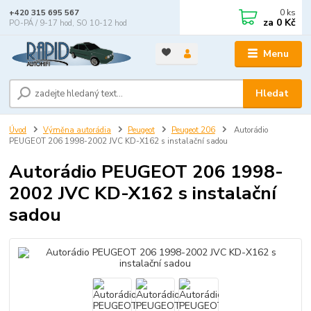
0
ks
+420 315 695 567
za
0 Kč
PO-PÁ / 9-17 hod, SO 10-12 hod
Menu
Hledat
Úvod
Výměna autorádia
Peugeot
Peugeot 206
Autorádio
PEUGEOT 206 1998-2002 JVC KD-X162 s instalační sadou
Autorádio PEUGEOT 206 1998-
2002 JVC KD-X162 s instalační
sadou