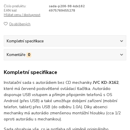
Číslo produktu:
sada-p206-98-kdx162
EAN kód:
4975769455278
Hlídat cenu / dostupnost
Do oblíbených
Kompletní specifikace
Komentáře
0
Kompletní specifikace
Instalační sada s autorádiem bez CD mechaniky
JVC KD-X162
,
které má červeně podsvětlené ovládací tlačítka. Autorádio
disponuje USB vstupem a přímým připojením telefonů s OS
Android (přes USB) a také umožňuje dobíjení zařízení (mobilní
telefon, tablet) přes USB (do odběru 1.0A). Díky absenci
mechaniky má autorádio zmenšenou montážní hloubku (cca 1/2
oproti autorádiu s mechanikou).
Sada obsahuje vše, co je potřeba při výměně originálního