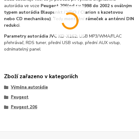
autorádia ve voze
Peugeot 206
(od r.v.1998 do 2002 s oválným
typem autorádia Blaupunkt / VDO / Clarion s kazetovou
nebo CD mechanikou)
. Tedy
montážní rámeček a anténní DIN
redukci
.
Parametry autorádia JVC KD-X162:
USB MP3/WMA/FLAC
přehrávač, RDS tuner, přední USB vstup, přední AUX vstup,
odnímatelný panel
Zboží zařazeno v kategoriích
Výměna autorádia
Peugeot
Peugeot 206