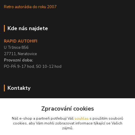
Retro autorádia do roku 2007
Kde nás najdete
RAPID AUTOHIFI
U Tržnice 856
27711, Neratovice
Provozní doba:
PO-PÁ 9-17 hod, SO 10-12 hod
Kontakty
+420 315 695 567
Zpracování cookies
PO-PÁ / 9-17 hod, SO 10-12 hod
Náš e-shop a partneři potřebují Váš
souhlas
s použitím souborů
info@rapid-autohifi.com
cookies, aby Vám mohli zobrazovat informace týkající se Vašich
zájmů.