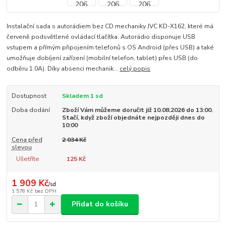
Instalační sada s autorádiem bez CD mechaniky JVC KD-X162, které má
červeně podsvětlené ovládací tlačítka. Autorádio disponuje USB
vstupem a přímým připojením telefonů s OS Android (přes USB) a také
umožňuje dobíjení zařízení (mobilní telefon, tablet) přes USB (do
odběru 1.0A). Díky absenci mechanik...
celý popis
Dostupnost
Skladem 1 sd
Doba dodání
Zboží Vám můžeme doručit již 10.08.2026 do 13:00.
Stačí, když zboží objednáte nejpozději dnes do
10:00
Cena před
2 034 Kč
slevou
Ušetříte
125 Kč
1 909 Kč
/
sd
1 578 Kč
bez DPH
Přidat do košíku