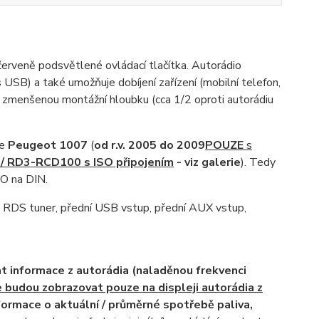
červeně podsvětlené ovládací tlačítka. Autorádio
SB) a také umožňuje dobíjení zařízení (mobilní telefon,
 zmenšenou montážní hloubku (cca 1/2 oproti autorádiu
ze
Peugeot 1007
(
od r.v. 2005 do 2009
POUZE
s
/ RD3-RCD100 s ISO připojením
- viz galerie
). Tedy
SO na DIN.
S tuner, přední USB vstup, přední AUX vstup,
t informace z autorádia (naladěnou frekvenci
 budou zobrazovat pouze na displeji autorádia z
formace o aktuální / průměrné spotřebě paliva,