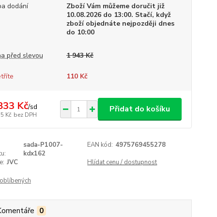
a dodání
Zboží Vám můžeme doručit již
10.08.2026 do 13:00. Stačí, když
zboží objednáte nejpozději dnes
do 10:00
a před slevou
1 943 Kč
tříte
110 Kč
833 Kč
/
sd
Přidat do košíku
15 Kč
bez DPH
sada-P1007-
EAN kód:
4975769455278
u:
kdx162
e:
JVC
Hlídat cenu / dostupnost
oblíbených
Komentáře
0