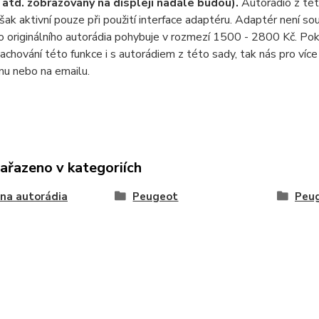
 atd. zobrazovány na displeji nadále budou).
Autorádio z této
však aktivní pouze při použití interface adaptéru. Adaptér není so
 originálního autorádia pohybuje v rozmezí 1500 - 2800 Kč. Po
achování této funkce i s autorádiem z této sady, tak nás pro víc
nu nebo na emailu.
zařazeno v kategoriích
na autorádia
Peugeot
Peu