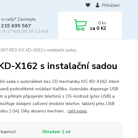
Přihlášení
 si rady? Zavolejte.
0
ks
 315 695 567
za
0 Kč
/ 9-17 hod, SO 10-12 hod
007 RD3 JVC KD-X162 s instalační sadou
D-X162 s instalační sadou
ační sada s autorádiem bez CD mechaniky JVC KD-X162, které
veně podsvětlené ovládací tlačítka. Autorádio disponuje USB
m a přímým připojením telefonů s OS Android (přes USB) a
možňuje dobíjení zařízení (mobilní telefon, tablet) přes USB
běru 1.0A). Díky absenci mechani...
celý popis
tupnost
Skladem 1 sd