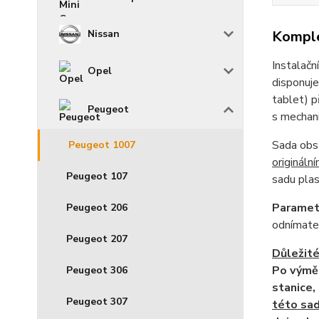
Komple
Nissan
Instalač
Opel
disponuje
tablet) p
Peugeot
s mechani
Sada obsa
Peugeot 1007
origináln
Peugeot 107
sadu plas
Paramet
Peugeot 206
odnímate
Peugeot 207
Důležité
Po výměn
Peugeot 306
stanice,
Peugeot 307
této sad