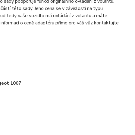
 sady podporuje funkci originálního ovládání z volantu,
učástí této sady. Jeho cena se v závislosti na typu
kud tedy vaše vozidlo má ovládání z volantu a máte
e informací o ceně adaptéru přímo pro váš vůz kontaktujte
geot 1007