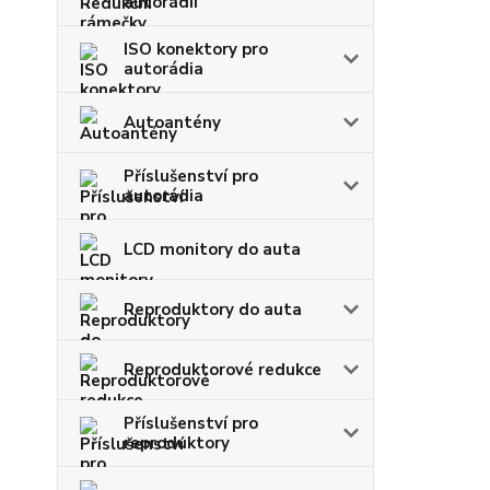
autorádií
ISO konektory pro
autorádia
Autoantény
Příslušenství pro
autorádia
LCD monitory do auta
Reproduktory do auta
Reproduktorové redukce
Příslušenství pro
reproduktory