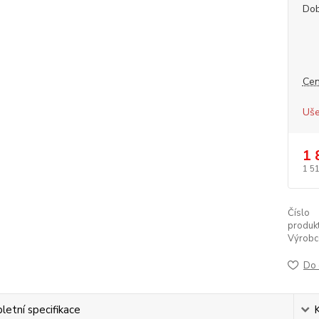
Dob
Cen
Uše
1 
1 5
Číslo
produkt
Výrobc
Do 
etní specifikace