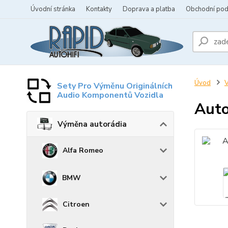
Úvodní stránka
Kontakty
Doprava a platba
Obchodní po
Úvod
V
Sety Pro Výměnu Originálních
Audio Komponentů Vozidla
Auto
Výměna autorádia
Alfa Romeo
BMW
Citroen