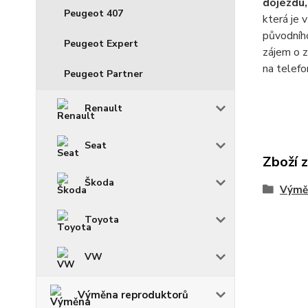
dojezdu,
Peugeot 407
která je 
původního
Peugeot Expert
zájem o z
na telefo
Peugeot Partner
Renault
Seat
Zboží 
Škoda
Výmě
Toyota
VW
Výměna reproduktorů