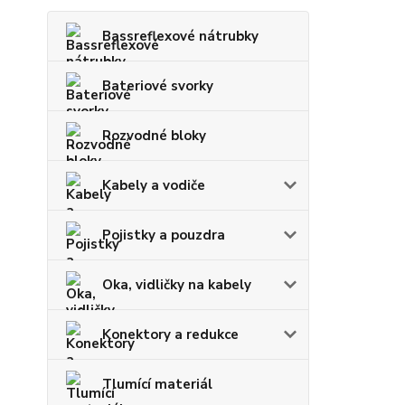
Bassreflexové nátrubky
Bateriové svorky
Rozvodné bloky
Kabely a vodiče
Pojistky a pouzdra
Oka, vidličky na kabely
Konektory a redukce
Tlumící materiál