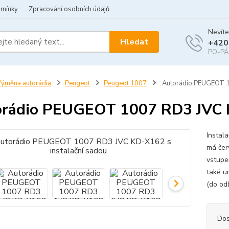
dmínky
Zpracování osobních údajů
Nevíte
Hledat
+420
PO-PÁ 
ýměna autorádia
Peugeot
Peugeot 1007
Autorádio PEUGEOT 1
rádio PEUGEOT 1007 RD3 JVC K
Instal
má čer
vstupe
také u
(do od
Dos