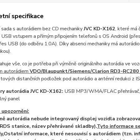
tní specifikace
ní sada s autorádiem bez CD mechaniky
JVC KD-X162
, které má 
 USB vstupem a přímým připojením telefonů s OS Android (přes U
řes USB (do odběru 1.0A). Díky absenci mechaniky má autorádio
kou).
huje vše, co je potřeba při výměně originálního autorádia ve vo
ím autorádiem
VDO/Blaupunkt/Siemens/Clarion RD3-RC280 
tových distančních podložek pod autorádio a anténní redukci z I
ry autorádia JVC KD-X162:
USB MP3/WMA/FLAC přehrávač, RD
lný panel
 upozornění:
ě autorádia nebude integrovaný displej vozidla zobrazova
 RDS stanice, název přehrávané skladby).
Tyto informace se
y.
Ostatní informace, které nesouvisí s autorádiem (tzn. in