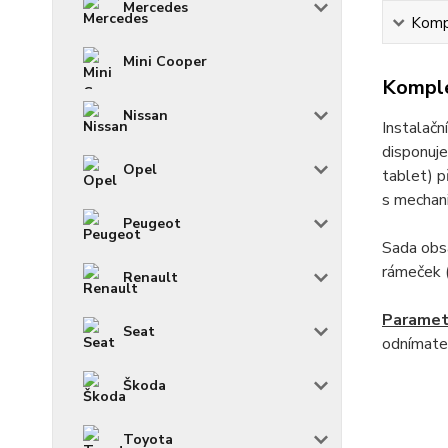
Mercedes
Kompl
Mini Cooper
Komple
Nissan
Instalač
disponuje
Opel
tablet) p
s mechani
Peugeot
Sada obsa
rámeček (
Renault
Paramet
Seat
odnímate
Škoda
Toyota