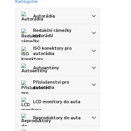
Autorádia
Redukční rámečky
autorádií
ISO konektory pro
autorádia
Autoantény
Příslušenství pro
autorádia
LCD monitory do auta
Reproduktory do auta