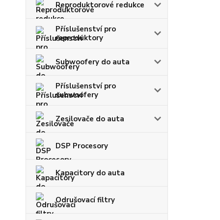
Reproduktorové redukce
Příslušenství pro
reproduktory
Subwoofery do auta
Příslušenství pro
subwoofery
Zesilovače do auta
DSP Procesory
Kapacitory do auta
Odrušovací filtry