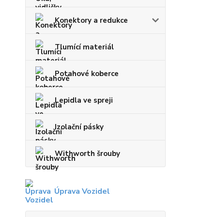
Konektory a redukce
Tlumící materiál
Potahové koberce
Lepidla ve spreji
Izolační pásky
Withworth šrouby
Úprava Vozidel