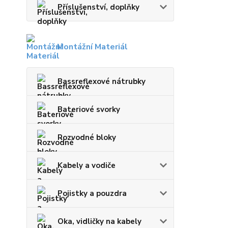
Příslušenství, doplňky
Montážní Materiál
Bassreflexové nátrubky
Bateriové svorky
Rozvodné bloky
Kabely a vodiče
Pojistky a pouzdra
Oka, vidličky na kabely