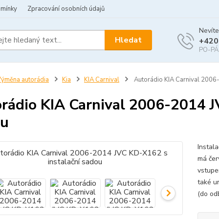
dmínky
Zpracování osobních údajů
Nevíte
Hledat
+420
PO-PÁ 
ýměna autorádia
Kia
KIA Carnival
Autorádio KIA Carnival 2006
rádio KIA Carnival 2006-2014 J
ou
Instal
má čer
vstupe
také u
(do od