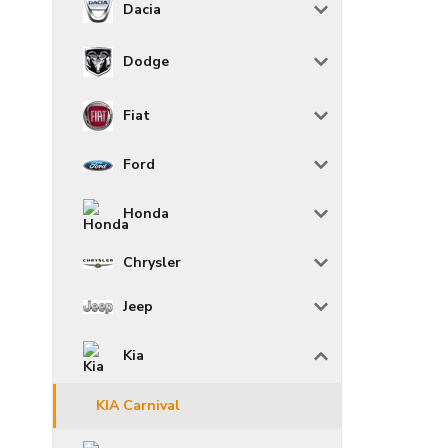
Dacia
Dodge
Fiat
Ford
Honda
Chrysler
Jeep
Kia
KIA Carnival