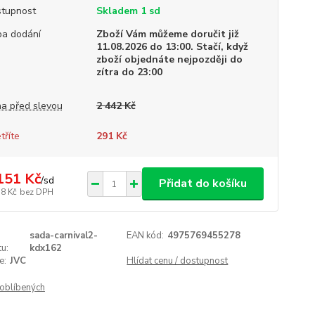
tupnost
Skladem 1 sd
a dodání
Zboží Vám můžeme doručit již
11.08.2026 do 13:00. Stačí, když
zboží objednáte nejpozději do
zítra do 23:00
a před slevou
2 442 Kč
tříte
291 Kč
151 Kč
/
sd
Přidat do košíku
78 Kč
bez DPH
sada-carnival2-
EAN kód:
4975769455278
u:
kdx162
e:
JVC
Hlídat cenu / dostupnost
oblíbených