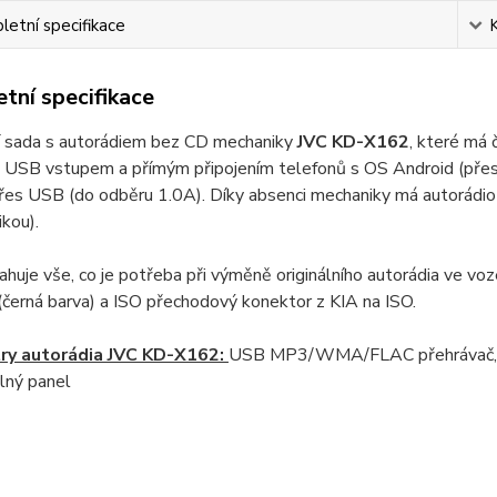
etní specifikace
tní specifikace
ní sada s autorádiem bez CD mechaniky
JVC KD-X162
, které má 
 USB vstupem a přímým připojením telefonů s OS Android (přes U
řes USB (do odběru 1.0A). Díky absenci mechaniky má autorádio
kou).
huje vše, co je potřeba při výměně originálního autorádia ve vo
černá barva) a ISO přechodový konektor z KIA na ISO.
ry autorádia JVC KD-X162:
USB MP3/WMA/FLAC přehrávač, RD
lný panel