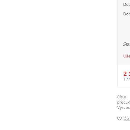
Dos
Dob
Cen
Uše
2 
1 7
Číslo
produkt
Výrobc
Do 