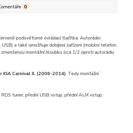
Komentáře
0
červeně podsvětlené ovládací tlačítka. Autorádio
SB) a také umožňuje dobíjení zařízení (mobilní telefon,
 zmenšenou montážní hloubku (cca 1/2 oproti autorádiu
ze
KIA Carnival II. (2006-2014)
. Tedy montážní
S tuner, přední USB vstup, přední AUX vstup,