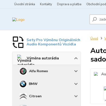
Úvodní stránka
Kontakty
Doprava a platba
Obchodní po
Úvod
V
Sety Pro Výměnu Originálních
Audio Komponentů Vozidla
Auto
sad
Výměna autorádia
Alfa Romeo
BMW
Citroen