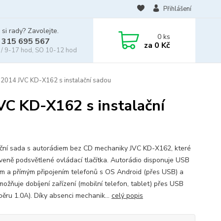
Přihlášení
 si rady? Zavolejte.
0
ks
 315 695 567
za
0 Kč
/ 9-17 hod, SO 10-12 hod
-2014 JVC KD-X162 s instalační sadou
VC KD-X162 s instalační
ační sada s autorádiem bez CD mechaniky JVC KD-X162, které
veně podsvětlené ovládací tlačítka. Autorádio disponuje USB
m a přímým připojením telefonů s OS Android (přes USB) a
možňuje dobíjení zařízení (mobilní telefon, tablet) přes USB
běru 1.0A). Díky absenci mechanik...
celý popis