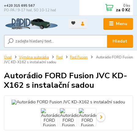
0
ks
+420 315 695 567
za
0 Kč
PO-PÁ / 9-17 hod, SO 10-12 hod
Menu
Hledat
Úvod
Výměna autorádia
Ford
Ford Fusion
Autorádio FORD Fusion
JVC KD-X162 s instalační sadou
Autorádio FORD Fusion JVC KD-
X162 s instalační sadou