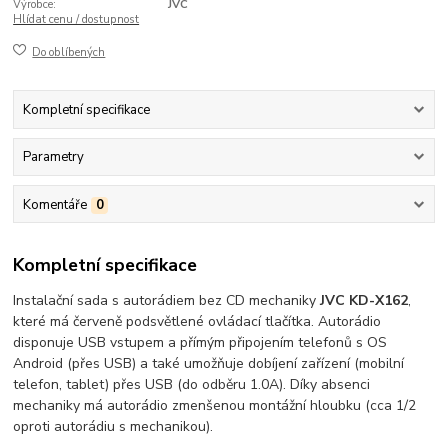
Výrobce:
JVC
Hlídat cenu / dostupnost
Do oblíbených
Kompletní specifikace
Parametry
Komentáře
0
Kompletní specifikace
Instalační sada s autorádiem bez CD mechaniky
JVC KD-X162
,
které má červeně podsvětlené ovládací tlačítka. Autorádio
disponuje USB vstupem a přímým připojením telefonů s OS
Android (přes USB) a také umožňuje dobíjení zařízení (mobilní
telefon, tablet) přes USB (do odběru 1.0A). Díky absenci
mechaniky má autorádio zmenšenou montážní hloubku (cca 1/2
oproti autorádiu s mechanikou).