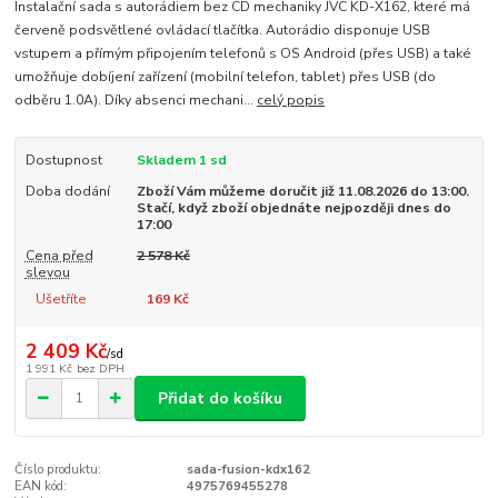
Instalační sada s autorádiem bez CD mechaniky JVC KD-X162, které má
červeně podsvětlené ovládací tlačítka. Autorádio disponuje USB
vstupem a přímým připojením telefonů s OS Android (přes USB) a také
umožňuje dobíjení zařízení (mobilní telefon, tablet) přes USB (do
odběru 1.0A). Díky absenci mechani...
celý popis
Dostupnost
Skladem 1 sd
Doba dodání
Zboží Vám můžeme doručit již 11.08.2026 do 13:00.
Stačí, když zboží objednáte nejpozději dnes do
17:00
Cena před
2 578 Kč
slevou
Ušetříte
169 Kč
2 409 Kč
/
sd
1 991 Kč
bez DPH
Přidat do košíku
Číslo produktu:
sada-fusion-kdx162
EAN kód:
4975769455278