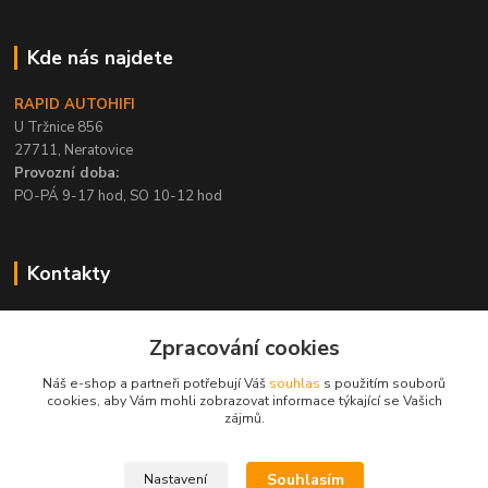
Kde nás najdete
RAPID AUTOHIFI
U Tržnice 856
27711, Neratovice
Provozní doba:
PO-PÁ 9-17 hod, SO 10-12 hod
Kontakty
+420 315 695 567
Zpracování cookies
PO-PÁ / 9-17 hod, SO 10-12 hod
Náš e-shop a partneři potřebují Váš
souhlas
s použitím souborů
info@rapid-autohifi.com
cookies, aby Vám mohli zobrazovat informace týkající se Vašich
zájmů.
Souhlasím
Nastavení