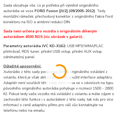
Sada obsahuje vše, co je potřeba při výměně originálního
autorádia ve voze
FORD Fusion [JU2] (09/2005-2012)
. Tedy
montážní rámeček, přechodový konektor z originálního Fakra Ford
konektoru na ISO a anténní redukci DIN.
Sada není určena pro vozidla s originálním děleným
autorádiem 4500 RDS (viz obrázek v galerii).
Parametry autorádia JVC KD-X162:
USB MP3/WMA/FLAC
přehrávač, RDS tuner, přední USB vstup, přední AUX vstup,
odnímatelný panel
Důležité upozornění:
Autorádio z této sady podporuje funkci originálního ovládání z
volantu, která je však aktivní pouze při použití interface adaptéru.
Adaptér není součástí této sady. Jeho cena se v závislosti na typu
původního originálního autorádia pohybuje v rozmezí 1500 - 2800
Kč. Pokud tedy vaše vozidlo má ovládání z volantu a máte zájem o
zachování této funkce i s autorádiem z této sady, tak nás pro více
informací o ceně adaptéru přímo pro váš vůz kontaktujte na
telefonu nebo na emailu.