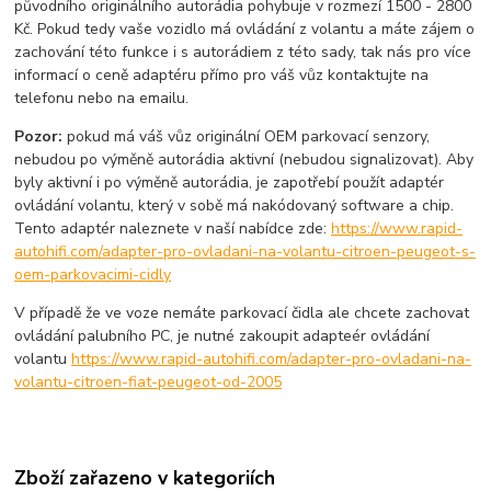
původního originálního autorádia pohybuje v rozmezí 1500 - 2800
Kč. Pokud tedy vaše vozidlo má ovládání z volantu a máte zájem o
zachování této funkce i s autorádiem z této sady, tak nás pro více
informací o ceně adaptéru přímo pro váš vůz kontaktujte na
telefonu nebo na emailu.
Pozor:
pokud má váš vůz originální OEM parkovací senzory,
nebudou po výměně autorádia aktivní (nebudou signalizovat). Aby
byly aktivní i po výměně autorádia, je zapotřebí použít adaptér
ovládání volantu, který v sobě má nakódovaný software a chip.
Tento adaptér naleznete v naší nabídce zde:
https://www.rapid-
autohifi.com/adapter-pro-ovladani-na-volantu-citroen-peugeot-s-
oem-parkovacimi-cidly
V případě že ve voze nemáte parkovací čidla ale chcete zachovat
ovládání palubního PC, je nutné zakoupit adapteér ovládání
volantu
https://www.rapid-autohifi.com/adapter-pro-ovladani-na-
volantu-citroen-fiat-peugeot-od-2005
Zboží zařazeno v kategoriích