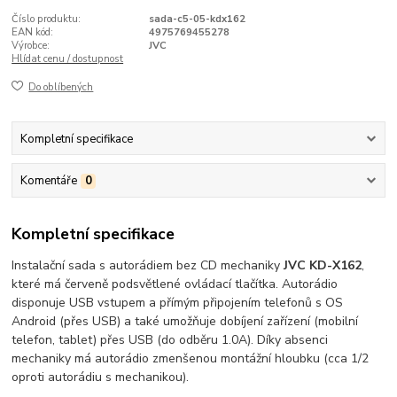
Číslo produktu:
sada-c5-05-kdx162
EAN kód:
4975769455278
Výrobce:
JVC
Hlídat cenu / dostupnost
Do oblíbených
Kompletní specifikace
Komentáře
0
Kompletní specifikace
Instalační sada s autorádiem bez CD mechaniky
JVC KD-X162
,
které má červeně podsvětlené ovládací tlačítka. Autorádio
disponuje USB vstupem a přímým připojením telefonů s OS
Android (přes USB) a také umožňuje dobíjení zařízení (mobilní
telefon, tablet) přes USB (do odběru 1.0A). Díky absenci
mechaniky má autorádio zmenšenou montážní hloubku (cca 1/2
oproti autorádiu s mechanikou).