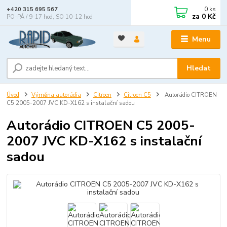
0
ks
+420 315 695 567
za
0 Kč
PO-PÁ / 9-17 hod, SO 10-12 hod
Menu
Hledat
Úvod
Výměna autorádia
Citroen
Citroen C5
Autorádio CITROEN
C5 2005-2007 JVC KD-X162 s instalační sadou
Autorádio CITROEN C5 2005-
2007 JVC KD-X162 s instalační
sadou