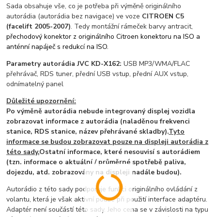
Sada obsahuje vše, co je potřeba při výměně originálního
autorádia (autorádia bez navigace) ve voze
CITROEN C5
(facelift 2005-2007)
. Tedy montážní rámeček barvy antracit,
přechodový konektor z originálního Citroen konektoru na ISO a
anténní napáječ s redukcí na ISO.
Parametry autorádia JVC KD-X162:
USB MP3/WMA/FLAC
přehrávač, RDS tuner, přední USB vstup, přední AUX vstup,
odnímatelný panel
Důležité upozornění:
Po výměně autorádia nebude integrovaný displej vozidla
zobrazovat informace z autorádia (naladěnou frekvenci
stanice, RDS stanice, název přehrávané skladby).
Tyto
informace se budou zobrazovat pouze na displeji autorádia z
této sady.
Ostatní informace, které nesouvisí s autorádiem
(tzn. informace o aktuální / průměrné spotřebě paliva,
dojezdu, atd. zobrazovány na displeji nadále budou).
Autorádio z této sady podporuje funkci originálního ovládání z
volantu, která je však aktivní pouze při použití interface adaptéru.
Adaptér není součástí této sady. Jeho cena se v závislosti na typu