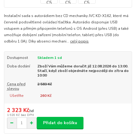
Instalační sada s autorádiem bez CD mechaniky JVC KD-X162, které má
červeně podsvětlené ovládací tlačítka. Autorádio disponuje USB
vstupem a přímým připojením telefonů s OS Android (přes USB) a také
umožňuje dobíjení zařízení (mobilní telefon, tablet) přes USB (do
odběru 1.0A). Díky absenci mechani...
celý popis
Dostupnost
Skladem 1 sd
Doba dodání
Zboží Vám můžeme doručit již 12.08.2026 do 13:00.
Stačí, když zboží objednáte nejpozději do zítra do
10:00
Cena před
2 583 Kč
slevou
Ušetříte
260 Kč
2 323 Kč
/
sd
1 920 Kč
bez DPH
Přidat do košíku