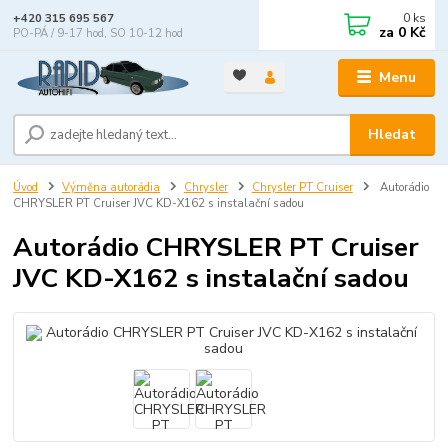
0
ks
+420 315 695 567
za
0 Kč
PO-PÁ / 9-17 hod, SO 10-12 hod
Menu
Hledat
Úvod
Výměna autorádia
Chrysler
Chrysler PT Cruiser
Autorádio
CHRYSLER PT Cruiser JVC KD-X162 s instalační sadou
Autorádio CHRYSLER PT Cruiser
JVC KD-X162 s instalační sadou