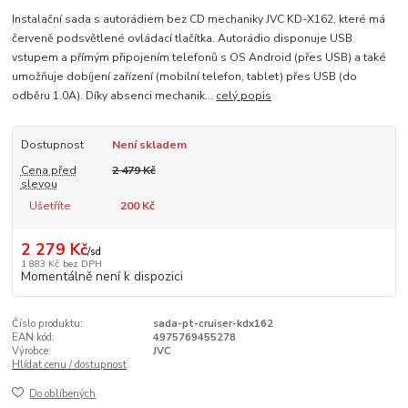
Instalační sada s autorádiem bez CD mechaniky JVC KD-X162, které má
červeně podsvětlené ovládací tlačítka. Autorádio disponuje USB
vstupem a přímým připojením telefonů s OS Android (přes USB) a také
umožňuje dobíjení zařízení (mobilní telefon, tablet) přes USB (do
odběru 1.0A). Díky absenci mechanik...
celý popis
Dostupnost
Není skladem
Cena před
2 479 Kč
slevou
Ušetříte
200 Kč
2 279 Kč
/
sd
1 883 Kč
bez DPH
Momentálně není k dispozici
Číslo produktu:
sada-pt-cruiser-kdx162
EAN kód:
4975769455278
Výrobce:
JVC
Hlídat cenu / dostupnost
Do oblíbených