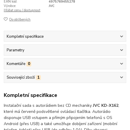
EAN kód:
4975769455278
Výrobce:
JVC
Hlídat cenu / dostupnost
Do oblíbených
Kompletní specifikace
Parametry
Komentáře
0
Související zboží
1
Kompletní specifikace
Instalační sada s autorádiem bez CD mechaniky
JVC KD-X162
,
které má červeně podsvětlené ovládací tlačítka. Autorádio
disponuje USB vstupem a přímým připojením telefonů s OS
Android (přes USB) a také umožňuje dobíjení zařízení (mobilní
telefon, tablet) přes USB (do odběru 1.0A). Díky absenci