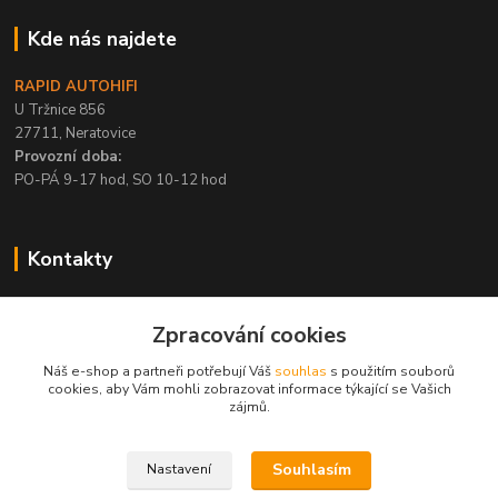
Kde nás najdete
RAPID AUTOHIFI
U Tržnice 856
27711, Neratovice
Provozní doba:
PO-PÁ 9-17 hod, SO 10-12 hod
Kontakty
+420 315 695 567
Zpracování cookies
PO-PÁ / 9-17 hod, SO 10-12 hod
Náš e-shop a partneři potřebují Váš
souhlas
s použitím souborů
info@rapid-autohifi.com
cookies, aby Vám mohli zobrazovat informace týkající se Vašich
zájmů.
Souhlasím
Nastavení