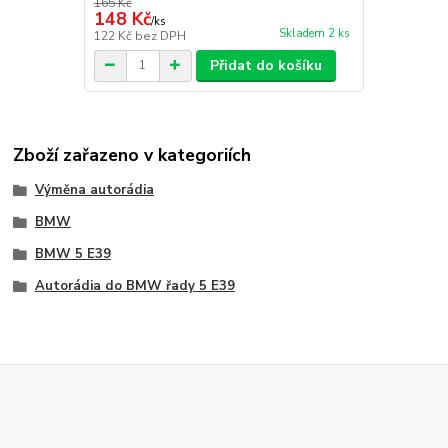
165 Kč
148 Kč
/
ks
Skladem 2 ks
122 Kč
bez DPH
Přidat do košíku
Zboží zařazeno v kategoriích
Výměna autorádia
BMW
BMW 5 E39
Autorádia do BMW řady 5 E39