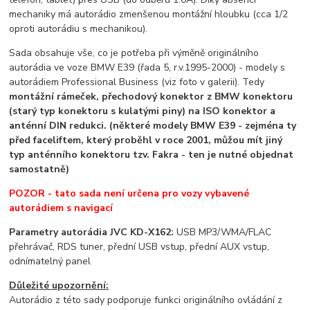
mechaniky má autorádio zmenšenou montážní hloubku (cca 1/2
oproti autorádiu s mechanikou).
Sada obsahuje vše, co je potřeba při výměně originálního
autorádia ve voze BMW E39 (řada 5, r.v.1995-2000) - modely s
autorádiem Professional Business (viz foto v galerii). Tedy
montážní rámeček, přechodový konektor z BMW konektoru
(starý typ konektoru s kulatými piny) na ISO konektor a
anténní DIN redukci. (některé modely BMW E39 - zejména ty
před faceliftem, který proběhl v roce 2001, můžou mít jiný
typ anténního konektoru tzv. Fakra - ten je nutné objednat
samostatně)
POZOR - tato sada není určena pro vozy vybavené
autorádiem s navigací
Parametry autorádia JVC KD-X162:
USB MP3/WMA/FLAC
přehrávač, RDS tuner, přední USB vstup, přední AUX vstup,
odnímatelný panel
Důležité upozornění:
Autorádio z této sady podporuje funkci originálního ovládání z