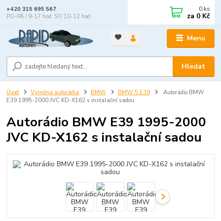
0
ks
+420 315 695 567
za
0 Kč
PO-PÁ / 9-17 hod, SO 10-12 hod
Menu
Hledat
Úvod
Výměna autorádia
BMW
BMW 5 E39
Autorádio BMW
E39 1995-2000 JVC KD-X162 s instalační sadou
Autorádio BMW E39 1995-2000
JVC KD-X162 s instalační sadou