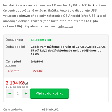
Instalační sada s autorádiem bez CD mechaniky JVC KD-X162, které má
červeně podsvětlené ovládací tlačítka. Autorádio disponuje USB
vstupem a přímým připojením telefonů s OS Android (přes USB) a také
umožňuje dobíjení zařízení (mobilní telefon, tablet) přes USB (do
odběru 1.0A). Díky absenci mechani...
celý popis
Dostupnost
Skladem 1 sd
Doba dodání
Zboží Vám můžeme doručit již 11.08.2026 do 13:00.
Stačí, když zboží objednáte nejpozději dnes do
17:00
Cena před
2 418 Kč
slevou
Ušetříte
224 Kč
2 194 Kč
/
sd
1 813 Kč
bez DPH
Přidat do košíku
Číslo produktu:
e39-kdx162