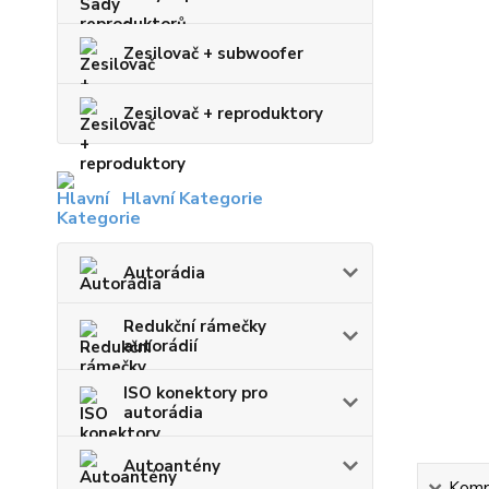
Zesilovač + subwoofer
Zesilovač + reproduktory
Hlavní Kategorie
Autorádia
Redukční rámečky
autorádií
ISO konektory pro
autorádia
Autoantény
Kompl