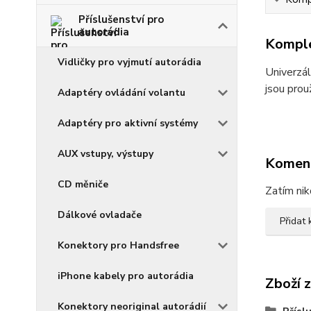
Příslušenství pro
autorádia
Komple
Vidličky pro vyjmutí autorádia
Univerzál
jsou prou
Adaptéry ovládání volantu
Adaptéry pro aktivní systémy
AUX vstupy, výstupy
Komen
CD měniče
Zatím nik
Dálkové ovladače
Přidat
Konektory pro Handsfree
iPhone kabely pro autorádia
Zboží 
Konektory neoriginal autorádií