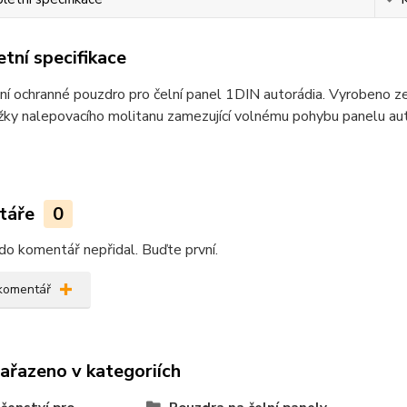
tní specifikace
ní ochranné pouzdro pro čelní panel 1DIN autorádia. Vyrobeno z
žky nalepovacího molitanu zamezující volnému pohybu panelu au
táře
0
do komentář nepřidal. Buďte první.
 komentář
zařazeno v kategoriích