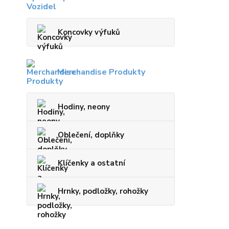
Koncovky výfuků
Merchandise Produkty
Hodiny, neony
Oblečení, doplňky
Klíčenky a ostatní
Hrnky, podložky, rohožky