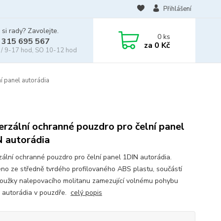
Přihlášení
 si rady? Zavolejte.
0
ks
 315 695 567
za
0 Kč
/ 9-17 hod, SO 10-12 hod
í panel autorádia
erzální ochranné pouzdro pro čelní panel
 autorádia
zální ochranné pouzdro pro čelní panel 1DIN autorádia.
no ze středně tvrdého profilovaného ABS plastu, součástí
roužky nalepovacího molitanu zamezující volnému pohybu
 autorádia v pouzdře.
celý popis