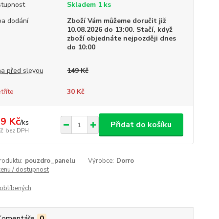
tupnost
Skladem 1 ks
a dodání
Zboží Vám můžeme doručit již
10.08.2026 do 13:00. Stačí, když
zboží objednáte nejpozději dnes
do 10:00
a před slevou
149 Kč
tříte
30 Kč
9 Kč
/
ks
Přidat do košíku
Kč
bez DPH
roduktu:
pouzdro_panelu
Výrobce:
Dorro
cenu / dostupnost
oblíbených
Komentáře
0