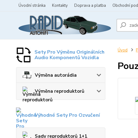
Úvodní stránka
Kontakty
Doprava a platba
Obchodní po
Úvod
P
Sety Pro Výměnu Originálních
Audio Komponentů Vozidla
Pouz
Výměna autorádia
Výměna reproduktorů
Výhodné Sety Pro Ozvučení
Sady reproduktorů 1+1