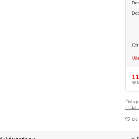
Dos
Dob
Cen
Uše
11
98 
Číslo p
Hlídat 
Do 
etní specifikace