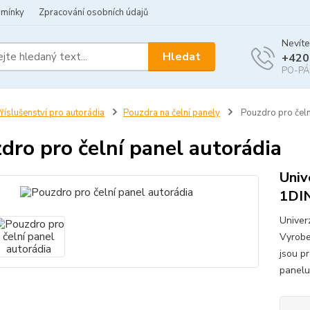
dmínky
Zpracování osobních údajů
Nevíte
Hledat
+420
PO-PÁ 
říslušenství pro autorádia
Pouzdra na čelní panely
Pouzdro pro čeln
dro pro čelní panel autorádia
Univ
1DIN
Univer
Vyrobe
jsou p
panelu