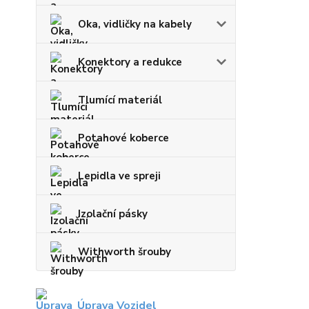
Oka, vidličky na kabely
Konektory a redukce
Tlumící materiál
Potahové koberce
Lepidla ve spreji
Izolační pásky
Withworth šrouby
Úprava Vozidel