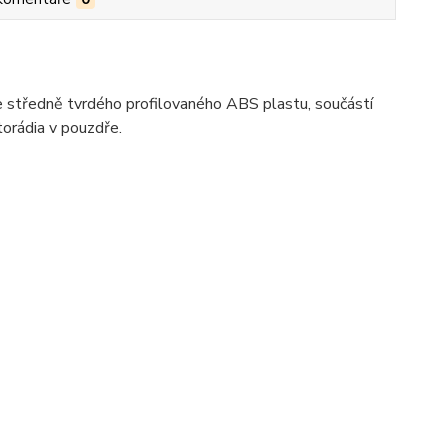
e středně tvrdého profilovaného ABS plastu, součástí
torádia v pouzdře.