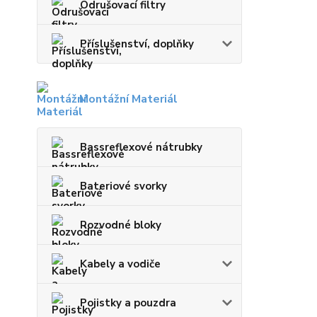
Odrušovací filtry
Příslušenství, doplňky
Montážní Materiál
Bassreflexové nátrubky
Bateriové svorky
Rozvodné bloky
Kabely a vodiče
Pojistky a pouzdra