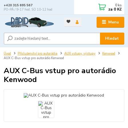
0
ks
+420 315 695 567
za
0 Kč
PO-PÁ / 9-17 hod, SO 10-12 hod
Menu
Hledat
Úvod
Příslušenství pro autorádia
AUX vstupy, výstupy
Kenwood
AUX C-Bus vstup pro autorádio Kenwood
AUX C-Bus vstup pro autorádio
Kenwood