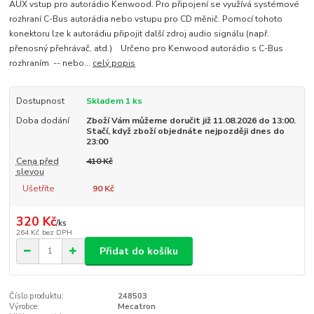
AUX vstup pro autorádio Kenwood. Pro připojení se využívá systémové
rozhraní C-Bus autorádia nebo vstupu pro CD měnič. Pomocí tohoto
konektoru lze k autorádiu připojit další zdroj audio signálu (např.
přenosný přehrávač, atd.) Určeno pro Kenwood autorádio s C-Bus
rozhraním -- nebo...
celý popis
Dostupnost
Skladem 1 ks
Doba dodání
Zboží Vám můžeme doručit již 11.08.2026 do 13:00.
Stačí, když zboží objednáte nejpozději dnes do
23:00
Cena před
410 Kč
slevou
Ušetříte
90 Kč
320 Kč
/
ks
264 Kč
bez DPH
Přidat do košíku
Číslo produktu:
248503
Výrobce:
Mecatron