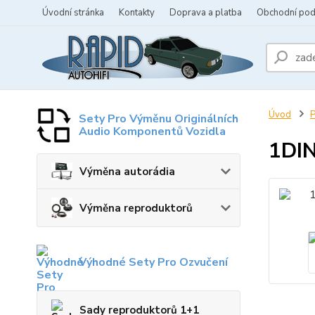
Úvodní stránka
Kontakty
Doprava a platba
Obchodní po
Úvod
P
Sety Pro Výměnu Originálních
Audio Komponentů Vozidla
1DIN
Výměna autorádia
Výměna reproduktorů
Výhodné Sety Pro Ozvučení
Sady reproduktorů 1+1