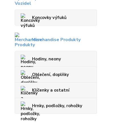
Koncovky výfuků
Merchandise Produkty
Hodiny, neony
Oblečení, doplňky
Klíčenky a ostatní
Hrnky, podložky, rohožky