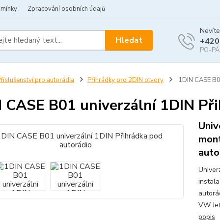
dmínky
Zpracování osobních údajů
Nevíte
Hledat
+420
PO-PÁ 
říslušenství pro autorádia
Přihrádky pro 2DIN otvory
1DIN CASE B01
 CASE B01 univerzální 1DIN Při
Univ
mont
auto
Univer
instala
autorá
VW Jet
popis