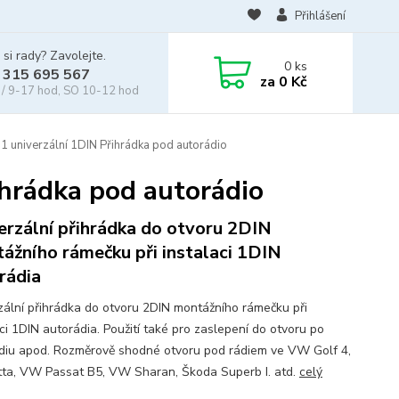
Přihlášení
 si rady? Zavolejte.
0
ks
 315 695 567
za
0 Kč
/ 9-17 hod, SO 10-12 hod
 univerzální 1DIN Přihrádka pod autorádio
hrádka pod autorádio
erzální přihrádka do otvoru 2DIN
ážního rámečku při instalaci 1DIN
rádia
zální přihrádka do otvoru 2DIN montážního rámečku při
ci 1DIN autorádia. Použití také pro zaslepení do otvoru po
diu apod. Rozměrově shodné otvoru pod rádiem ve VW Golf 4,
ta, VW Passat B5, VW Sharan, Škoda Superb I. atd.
celý