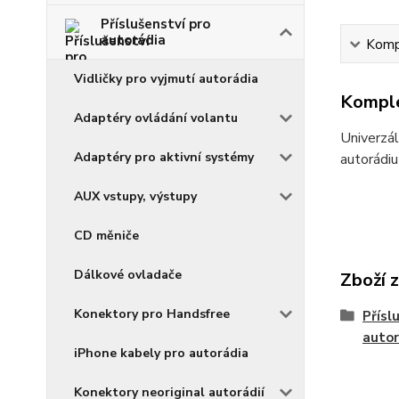
Příslušenství pro
autorádia
Kompl
Vidličky pro vyjmutí autorádia
Komple
Adaptéry ovládání volantu
Univerzál
Adaptéry pro aktivní systémy
autorádi
AUX vstupy, výstupy
CD měniče
Dálkové ovladače
Zboží 
Konektory pro Handsfree
Přísl
autor
iPhone kabely pro autorádia
Konektory neoriginal autorádií