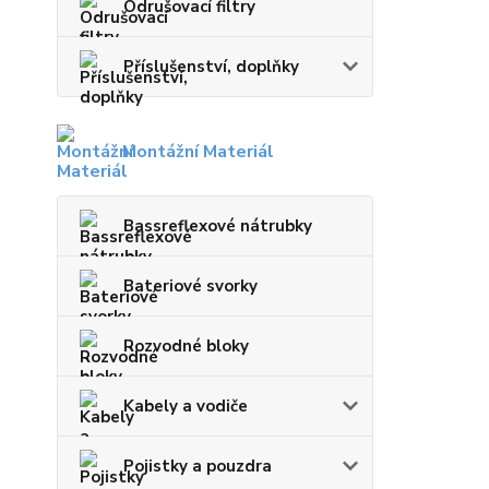
Odrušovací filtry
Příslušenství, doplňky
Montážní Materiál
Bassreflexové nátrubky
Bateriové svorky
Rozvodné bloky
Kabely a vodiče
Pojistky a pouzdra