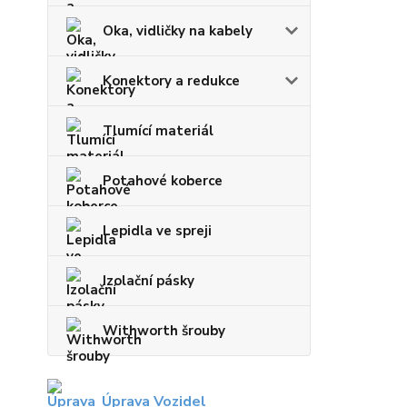
Oka, vidličky na kabely
Konektory a redukce
Tlumící materiál
Potahové koberce
Lepidla ve spreji
Izolační pásky
Withworth šrouby
Úprava Vozidel