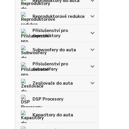
Reproduktory do auta
Reproduktorové redukce
Příslušenství pro
reproduktory
Subwoofery do auta
Příslušenství pro
subwoofery
Zesilovače do auta
DSP Procesory
Kapacitory do auta