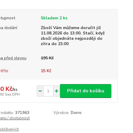
tupnost
Skladem 2 ks
a dodání
Zboží Vám můžeme doručit již
11.08.2026 do 13:00. Stačí, když
zboží objednáte nejpozději do
zítra do 23:00
a před slevou
195 Kč
tříte
15 Kč
0 Kč
/
ks
Přidat do košíku
 Kč
bez DPH
roduktu:
371963
Výrobce:
Dorro
cenu / dostupnost
oblíbených