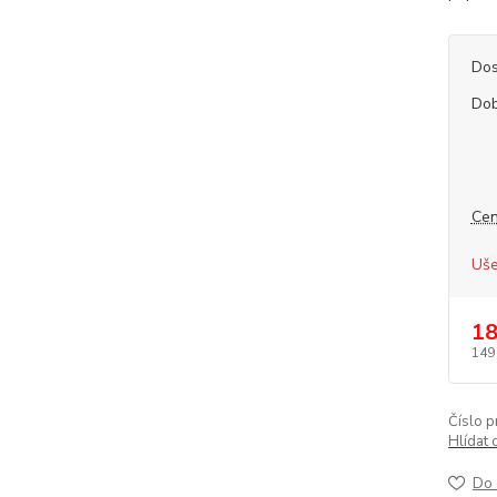
Dos
Dob
Cen
Uše
18
149
Číslo p
Hlídat 
Do 