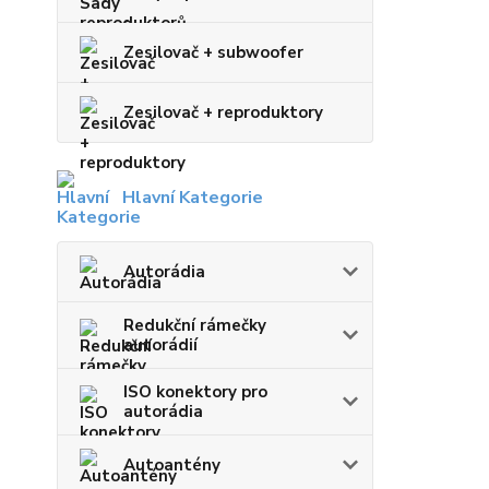
Zesilovač + subwoofer
Zesilovač + reproduktory
Hlavní Kategorie
Autorádia
Redukční rámečky
autorádií
ISO konektory pro
autorádia
Autoantény