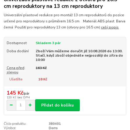
cm reproduktory na 13 cm reproduktory
Univerzální plastové redukce pro montáž 13 cm reproduktorů do pozice
určené pro reproduktory s průměrem 16.5 cm Materiál ABS plast Barva
černá Použití pro reproduktory 13 cm (otvory pro 16.5 cm)
celý popis
Dostupnost
Skladem 3 pár
Doba dodání
Zboží Vám můžeme doručit již 10.08.2026 do 13:00.
Stačí, když zboží objednáte nejpozději do zítra do
10:00
Cena před
163 Kč
slevou
Ušetříte
18 Kč
145 Kč
/
pár
120 Kč
bez DPH
Přidat do košíku
Číslo produktu:
380401
Výrobce:
Dorro