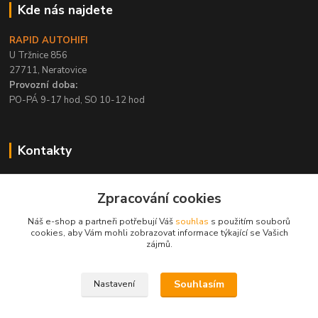
Kde nás najdete
RAPID AUTOHIFI
U Tržnice 856
27711, Neratovice
Provozní doba:
PO-PÁ 9-17 hod, SO 10-12 hod
Kontakty
+420 315 695 567
Zpracování cookies
PO-PÁ / 9-17 hod, SO 10-12 hod
Náš e-shop a partneři potřebují Váš
souhlas
s použitím souborů
info@rapid-autohifi.com
cookies, aby Vám mohli zobrazovat informace týkající se Vašich
zájmů.
Souhlasím
Nastavení