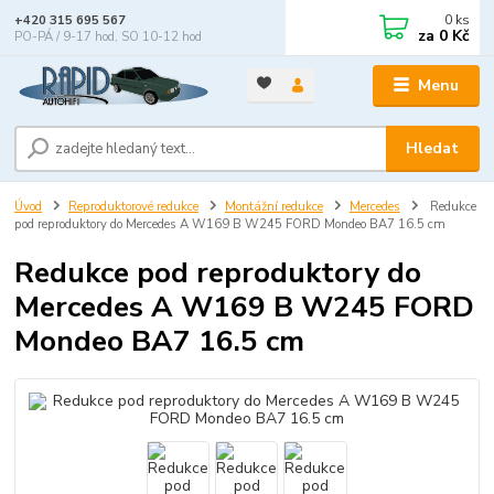
0
ks
+420 315 695 567
za
0 Kč
PO-PÁ / 9-17 hod, SO 10-12 hod
Menu
Hledat
Úvod
Reproduktorové redukce
Montážní redukce
Mercedes
Redukce
pod reproduktory do Mercedes A W169 B W245 FORD Mondeo BA7 16.5 cm
Redukce pod reproduktory do
Mercedes A W169 B W245 FORD
Mondeo BA7 16.5 cm