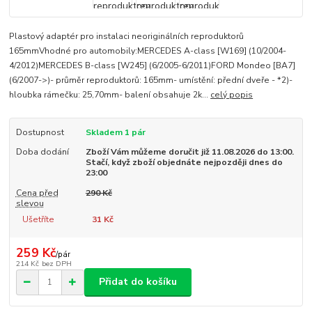
Plastový adaptér pro instalaci neoriginálních reproduktorů
165mmVhodné pro automobily:MERCEDES A-class [W169] (10/2004-
4/2012)MERCEDES B-class [W245] (6/2005-6/2011)FORD Mondeo [BA7]
(6/2007->)- průměr reproduktorů: 165mm- umístění: přední dveře - *2)-
hloubka rámečku: 25,70mm- balení obsahuje 2k...
celý popis
Dostupnost
Skladem 1 pár
Doba dodání
Zboží Vám můžeme doručit již 11.08.2026 do 13:00.
Stačí, když zboží objednáte nejpozději dnes do
23:00
Cena před
290 Kč
slevou
Ušetříte
31 Kč
259 Kč
/
pár
214 Kč
bez DPH
Přidat do košíku