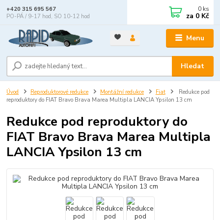
0
ks
+420 315 695 567
za
0 Kč
PO-PÁ / 9-17 hod, SO 10-12 hod
Menu
Hledat
Úvod
Reproduktorové redukce
Montážní redukce
Fiat
Redukce pod
reproduktory do FIAT Bravo Brava Marea Multipla LANCIA Ypsilon 13 cm
Redukce pod reproduktory do
FIAT Bravo Brava Marea Multipla
LANCIA Ypsilon 13 cm