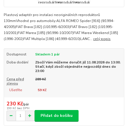
Plastový adaptér pro instalaci neoriginálních reproduktorů
130mmVhodné pro automobily:ALFA ROMEO Spider [916] (9/1994-
4/2005)FIAT Brava [182] (10/1995-6/2003)FIAT Bravo [182] (10/1995-
10/2001)FIAT Marea [185] (9/1996-10/2007)FIAT Marea Weekend [185]
(1996-2002)FIAT Multipla [186] (4/1999-6/2010)LANC...
celý popis
Dostupnost
Skladem 1 pár
Doba dodání
Zboží Vám můžeme doručit již 11.08.2026 do 13:00.
Stačí, když zboží objednáte nejpozději dnes do
23:00
Cena před
289 Kč
slevou
Ušetříte
59 Kč
230 Kč
/
pár
190 Kč
bez DPH
Přidat do košíku