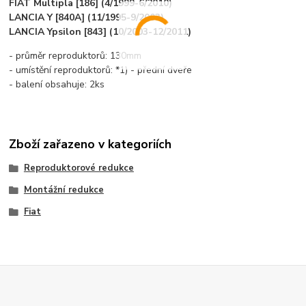
FIAT Multipla [186] (4/1999-6/2010)
LANCIA Y [840A] (11/1995-9/2003)
LANCIA Ypsilon [843] (10/2003-12/2011)
- průměr reproduktorů: 130mm
- umístění reproduktorů: *1) - přední dveře
- balení obsahuje: 2ks
Zboží zařazeno v kategoriích
Reproduktorové redukce
Montážní redukce
Fiat