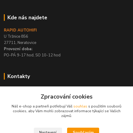
Kde nás najdete
RAPID AUTOHIFI
U Tržnice 856
27711, Neratovice
Provozní doba:
PO-PÁ 9-17 hod, SO 10-12 hod
Kontakty
+420 315 695 567
Zpracování cookies
PO-PÁ / 9-17 hod, SO 10-12 hod
Náš e-shop a partneři potřebují Váš
souhlas
s použitím souborů
info@rapid-autohifi.com
cookies, aby Vám mohli zobrazovat informace týkající se Vašich
zájmů.
Souhlasím
Nastavení