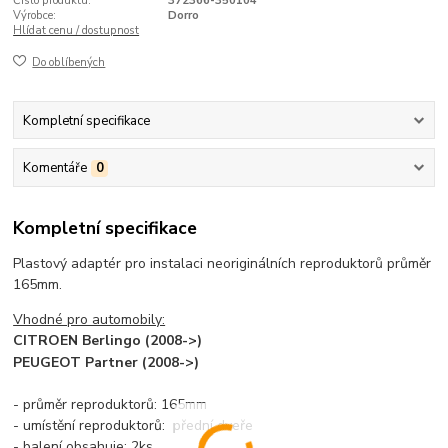
Číslo produktu:
372366-350104
Výrobce:
Dorro
Hlídat cenu / dostupnost
Do oblíbených
Kompletní specifikace
Komentáře
0
Kompletní specifikace
Plastový adaptér pro instalaci neoriginálních reproduktorů průměr
165mm.
Vhodné pro automobily:
CITROEN Berlingo (2008->)
PEUGEOT Partner (2008->)
- průměr reproduktorů: 165mm
- umístění reproduktorů: přední dveře
- balení obsahuje: 2ks