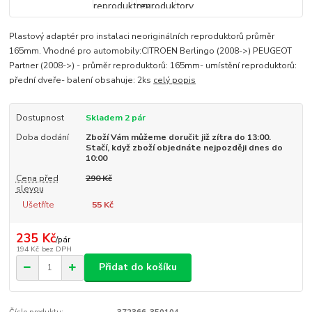
Plastový adaptér pro instalaci neoriginálních reproduktorů průměr
165mm. Vhodné pro automobily:CITROEN Berlingo (2008->) PEUGEOT
Partner (2008->) - průměr reproduktorů: 165mm- umístění reproduktorů:
přední dveře- balení obsahuje: 2ks
celý popis
Dostupnost
Skladem 2 pár
Doba dodání
Zboží Vám můžeme doručit již zítra do 13:00.
Stačí, když zboží objednáte nejpozději dnes do
10:00
Cena před
290 Kč
slevou
Ušetříte
55 Kč
235 Kč
/
pár
194 Kč
bez DPH
Přidat do košíku