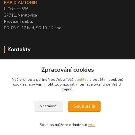
RAPID AUTOHIFI
U Tržnice 856
27711, Neratovice
Provozní doba:
PO-PÁ 9-17 hod, SO 10-12 hod
Kontakty
+420 315 695 567
Zpracování cookies
PO-PÁ / 9-17 hod, SO 10-12 hod
Náš e-shop a partneři potřebují Váš
souhlas
s použitím souborů
info@rapid-autohifi.com
cookies, aby Vám mohli zobrazovat informace týkající se Vašich
zájmů.
Souhlasím
Nastavení
Všechna práva vyhrazena © 2004-2024 Rapid Autohifi
Souhlas můžete odmítnout
zde
.
Vytvořeno na
Eshop-rychle.cz