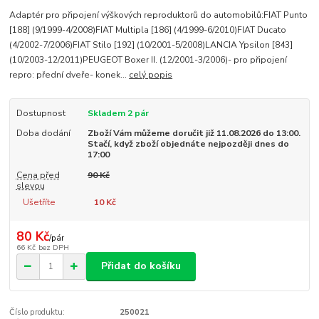
Adaptér pro připojení výškových reproduktorů do automobilů:FIAT Punto
[188] (9/1999-4/2008)FIAT Multipla [186] (4/1999-6/2010)FIAT Ducato
(4/2002-7/2006)FIAT Stilo [192] (10/2001-5/2008)LANCIA Ypsilon [843]
(10/2003-12/2011)PEUGEOT Boxer II. (12/2001-3/2006)- pro připojení
repro: přední dveře- konek...
celý popis
Dostupnost
Skladem 2 pár
Doba dodání
Zboží Vám můžeme doručit již 11.08.2026 do 13:00.
Stačí, když zboží objednáte nejpozději dnes do
17:00
Cena před
90 Kč
slevou
Ušetříte
10 Kč
80 Kč
/
pár
66 Kč
bez DPH
Přidat do košíku
Číslo produktu:
250021