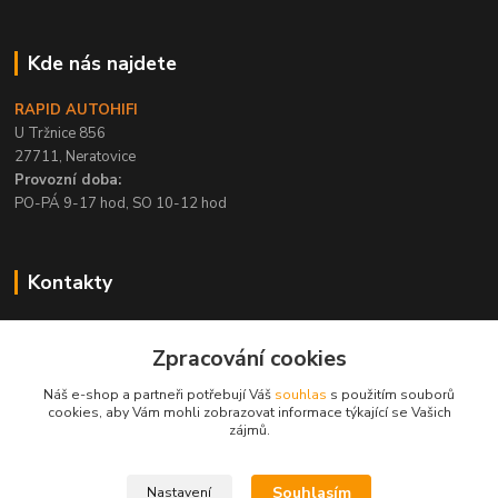
Kde nás najdete
RAPID AUTOHIFI
U Tržnice 856
27711, Neratovice
Provozní doba:
PO-PÁ 9-17 hod, SO 10-12 hod
Kontakty
+420 315 695 567
Zpracování cookies
PO-PÁ / 9-17 hod, SO 10-12 hod
Náš e-shop a partneři potřebují Váš
souhlas
s použitím souborů
info@rapid-autohifi.com
cookies, aby Vám mohli zobrazovat informace týkající se Vašich
zájmů.
Souhlasím
Nastavení