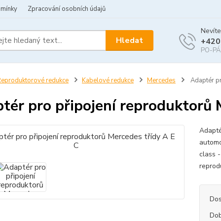
dmínky
Zpracování osobních údajů
Nevíte
Hledat
+420
PO-PÁ 
eproduktorové redukce
Kabelové redukce
Mercedes
Adaptér pr
tér pro připojení reproduktorů 
Adapté
autom
class 
reprod
Dos
Dob