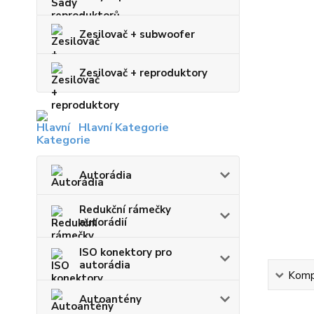
Zesilovač + subwoofer
Zesilovač + reproduktory
Hlavní Kategorie
Autorádia
Redukční rámečky
autorádií
ISO konektory pro
autorádia
Kompl
Autoantény