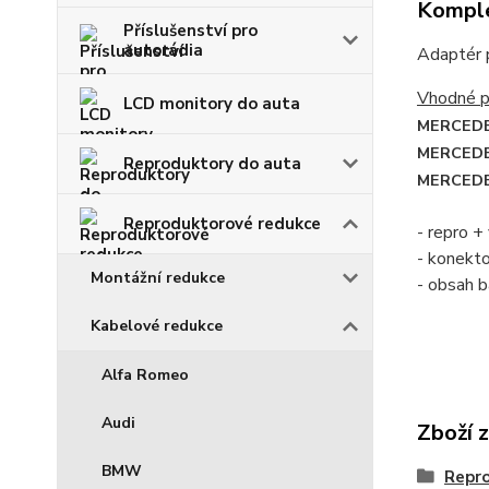
Komple
Příslušenství pro
autorádia
Adaptér p
Vhodné p
LCD monitory do auta
MERCEDE
MERCEDES
Reproduktory do auta
MERCEDE
Reproduktorové redukce
- repro +
- konekt
Montážní redukce
- obsah b
Kabelové redukce
Alfa Romeo
Audi
Zboží 
BMW
Repr