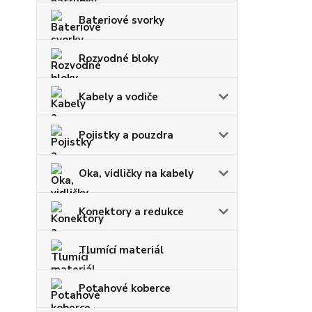
Bateriové svorky
Rozvodné bloky
Kabely a vodiče
Pojistky a pouzdra
Oka, vidličky na kabely
Konektory a redukce
Tlumící materiál
Potahové koberce