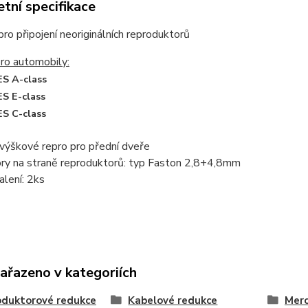
tní specifikace
ro připojení neoriginálních reproduktorů
ro automobily:
S A-class
 E-class
S C-class
 výškové repro pro přední dveře
ory na straně reproduktorů: typ Faston 2,8+4,8mm
alení: 2ks
zařazeno v kategoriích
oduktorové redukce
Kabelové redukce
Mer