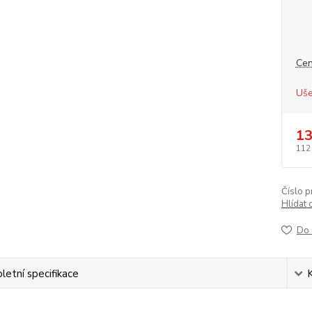
Cen
Uše
13
112
Číslo p
Hlídat 
Do 
etní specifikace