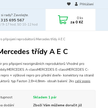
Přihlášení
 si rady? Zavolejte.
0
ks
 315 695 567
za
0 Kč
/ 9-17 hod, SO 10-12 hod
o připojení reproduktorů Mercedes třídy A E C
Mercedes třídy A E C
r pro připojení neoriginálních reproduktorů Vhodné pro
obily:MERCEDES A-classMERCEDES E-classMERCEDES C-
- repro + výškové repro pro přední dveře- konektory na straně
uktorů: typ Faston 2,8+4,8mm- obsah balení: 2ks
celý popis
tupnost
Skladem 1 pár
a dodání
Zboží Vám můžeme doručit již