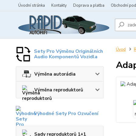
Úvodní stránka
Kontakty
Doprava a platba
Obchodní po
Úvod
R
Sety Pro Výměnu Originálních
Audio Komponentů Vozidla
Adap
Výměna autorádia
Výměna reproduktorů
Výhodné Sety Pro Ozvučení
Sady reproduktorů 1+1