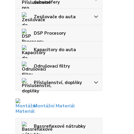
subwoofery
Zesilovače do auta
DSP Procesory
Kapacitory do auta
Odrušovací filtry
Příslušenství, doplňky
Montážní Materiál
Bassreflexové nátrubky