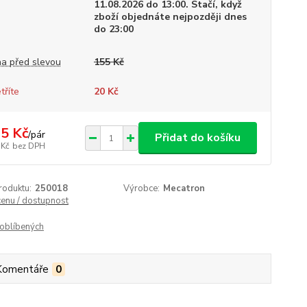
11.08.2026 do 13:00. Stačí, když
zboží objednáte nejpozději dnes
do 23:00
a před slevou
155 Kč
tříte
20 Kč
5 Kč
/
pár
Přidat do košíku
 Kč
bez DPH
roduktu:
250018
Výrobce:
Mecatron
cenu / dostupnost
oblíbených
Komentáře
0