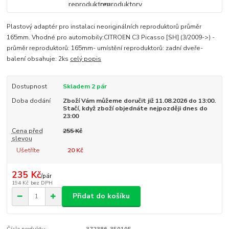
Plastový adaptér pro instalaci neoriginálních reproduktorů průměr
165mm. Vhodné pro automobily:CITROEN C3 Picasso [SH] (3/2009->) -
průměr reproduktorů: 165mm- umístění reproduktorů: zadní dveře-
balení obsahuje: 2ks
celý popis
Dostupnost
Skladem 2 pár
Doba dodání
Zboží Vám můžeme doručit již 11.08.2026 do 13:00.
Stačí, když zboží objednáte nejpozději dnes do
23:00
Cena před
255 Kč
slevou
Ušetříte
20 Kč
235 Kč
/
pár
194 Kč
bez DPH
Přidat do košíku