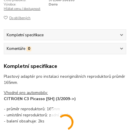
Číslo produktu:
372386-350105
Výrobce:
Dorro
Hlídat cenu / dostupnost
Do oblíbených
Kompletní specifikace
Komentáře
0
Kompletní specifikace
Plastový adaptér pro instalaci neoriginálních reproduktorů průměr
165mm.
Vhodné pro automobily:
CITROEN C3 Picasso [SH] (3/2009->)
- průměr reproduktorů: 165mm
- umístění reproduktorů: zadní dveře
- balení obsahuje: 2ks