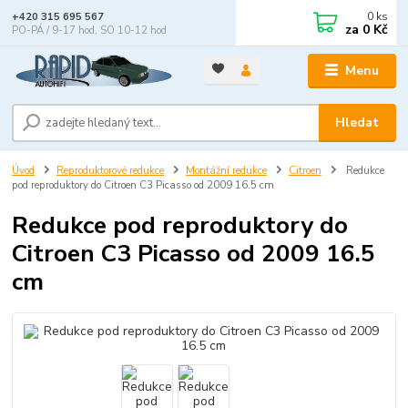
0
ks
+420 315 695 567
za
0 Kč
PO-PÁ / 9-17 hod, SO 10-12 hod
Menu
Hledat
Úvod
Reproduktorové redukce
Montážní redukce
Citroen
Redukce
pod reproduktory do Citroen C3 Picasso od 2009 16.5 cm
Redukce pod reproduktory do
Citroen C3 Picasso od 2009 16.5
cm