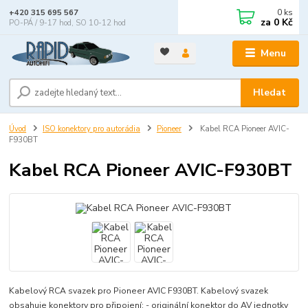
0
ks
+420 315 695 567
za
0 Kč
PO-PÁ / 9-17 hod, SO 10-12 hod
Menu
Hledat
Úvod
ISO konektory pro autorádia
Pioneer
Kabel RCA Pioneer AVIC-
F930BT
Kabel RCA Pioneer AVIC-F930BT
Kabelový RCA svazek pro Pioneer AVIC F930BT. Kabelový svazek
obsahuje konektory pro připojení: - originální konektor do AV jednotky