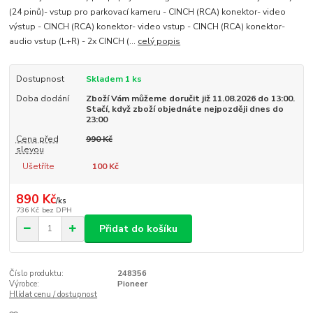
(24 pinů)- vstup pro parkovací kameru - CINCH (RCA) konektor- video
výstup - CINCH (RCA) konektor- video vstup - CINCH (RCA) konektor-
audio vstup (L+R) - 2x CINCH (...
celý popis
Dostupnost
Skladem 1 ks
Doba dodání
Zboží Vám můžeme doručit již 11.08.2026 do 13:00.
Stačí, když zboží objednáte nejpozději dnes do
23:00
Cena před
990 Kč
slevou
Ušetříte
100 Kč
890 Kč
/
ks
736 Kč
bez DPH
Přidat do košíku
Číslo produktu:
248356
Výrobce:
Pioneer
Hlídat cenu / dostupnost