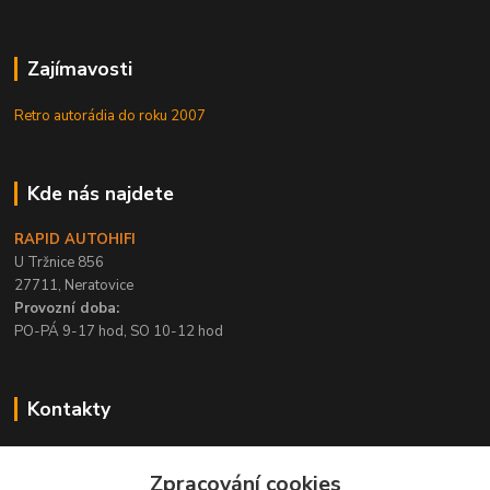
Zajímavosti
Retro autorádia do roku 2007
Kde nás najdete
RAPID AUTOHIFI
U Tržnice 856
27711, Neratovice
Provozní doba:
PO-PÁ 9-17 hod, SO 10-12 hod
Kontakty
+420 315 695 567
Zpracování cookies
PO-PÁ / 9-17 hod, SO 10-12 hod