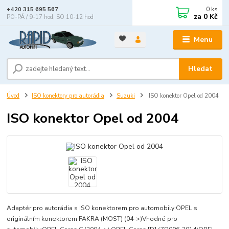
0
ks
+420 315 695 567
za
0 Kč
PO-PÁ / 9-17 hod, SO 10-12 hod
Menu
Hledat
Úvod
ISO konektory pro autorádia
Suzuki
ISO konektor Opel od 2004
ISO konektor Opel od 2004
Adaptér pro autorádia s ISO konektorem pro automobily:OPEL s
originálním konektorem FAKRA (MOST) (04->)Vhodné pro