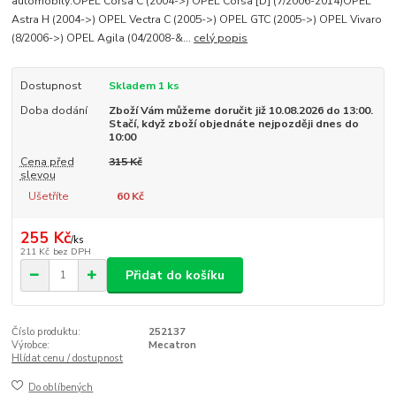
automobily:OPEL Corsa C (2004->) OPEL Corsa [D] (7/2006-2014)OPEL
Astra H (2004->) OPEL Vectra C (2005->) OPEL GTC (2005->) OPEL Vivaro
(8/2006->) OPEL Agila (04/2008-&...
celý popis
Dostupnost
Skladem 1 ks
Doba dodání
Zboží Vám můžeme doručit již 10.08.2026 do 13:00.
Stačí, když zboží objednáte nejpozději dnes do
10:00
Cena před
315 Kč
slevou
Ušetříte
60 Kč
255 Kč
/
ks
211 Kč
bez DPH
Přidat do košíku
Číslo produktu:
252137
Výrobce:
Mecatron
Hlídat cenu / dostupnost
Do oblíbených