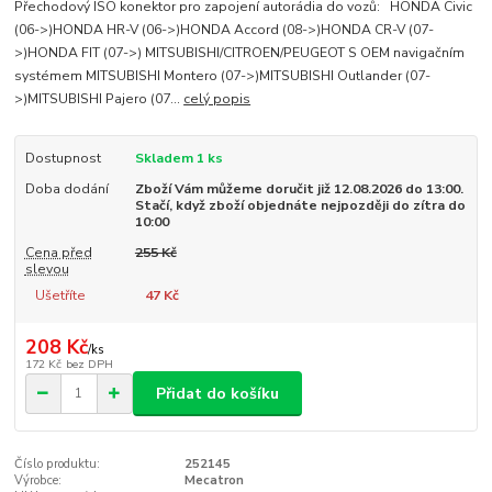
Přechodový ISO konektor pro zapojení autorádia do vozů: HONDA Civic
(06->)HONDA HR-V (06->)HONDA Accord (08->)HONDA CR-V (07-
>)HONDA FIT (07->) MITSUBISHI/CITROEN/PEUGEOT S OEM navigačním
systémem MITSUBISHI Montero (07->)MITSUBISHI Outlander (07-
>)MITSUBISHI Pajero (07...
celý popis
Dostupnost
Skladem 1 ks
Doba dodání
Zboží Vám můžeme doručit již 12.08.2026 do 13:00.
Stačí, když zboží objednáte nejpozději do zítra do
10:00
Cena před
255 Kč
slevou
Ušetříte
47 Kč
208 Kč
/
ks
172 Kč
bez DPH
Přidat do košíku
Číslo produktu:
252145
Výrobce:
Mecatron