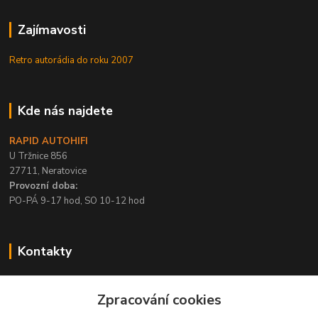
Zajímavosti
Retro autorádia do roku 2007
Kde nás najdete
RAPID AUTOHIFI
U Tržnice 856
27711, Neratovice
Provozní doba:
PO-PÁ 9-17 hod, SO 10-12 hod
Kontakty
+420 315 695 567
Zpracování cookies
PO-PÁ / 9-17 hod, SO 10-12 hod