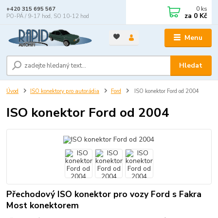
0
ks
+420 315 695 567
za
0 Kč
PO-PÁ / 9-17 hod, SO 10-12 hod
Menu
Hledat
Úvod
ISO konektory pro autorádia
Ford
ISO konektor Ford od 2004
ISO konektor Ford od 2004
Přechodový ISO konektor pro vozy Ford s Fakra
Most konektorem