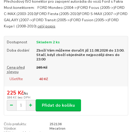
Přechodový ISO konektor pro zapojení autorádia do vozů Ford s Fakra
Most konektorem: FORD Mondeo (2004->)FORD Focus (2005->)FORD
C-MAX (2003-2010)FORD Fiesta (2005-2010)FORD S-MAX (2007->)FORD
GALAXY (2007->)FORD Transit (2005->)FORD Fusion (2005->)FORD
Kuga I. (2008-2010)
celý popis
Dostupnost
Skladem 2 ks
Doba dodání
Zboží Vám můžeme doručit již 11.08.2026 do 13:00.
Stačí, když zboží objednáte nejpozději dnes do
23:00
Cena před
265 Kč
slevou
Ušetříte
40 Kč
225 Kč
/
ks
186 Kč
bez DPH
Přidat do košíku
Číslo produktu:
252136
Výrobce:
Mecatron