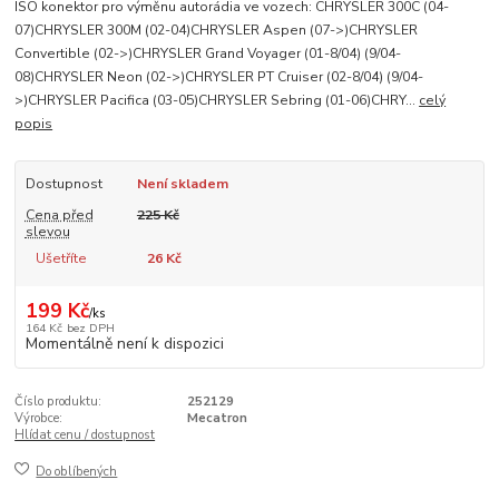
ISO konektor pro výměnu autorádia ve vozech: CHRYSLER 300C (04-
07)CHRYSLER 300M (02-04)CHRYSLER Aspen (07->)CHRYSLER
Convertible (02->)CHRYSLER Grand Voyager (01-8/04) (9/04-
08)CHRYSLER Neon (02->)CHRYSLER PT Cruiser (02-8/04) (9/04-
>)CHRYSLER Pacifica (03-05)CHRYSLER Sebring (01-06)CHRY...
celý
popis
Dostupnost
Není skladem
Cena před
225 Kč
slevou
Ušetříte
26 Kč
199 Kč
/
ks
164 Kč
bez DPH
Momentálně není k dispozici
Číslo produktu:
252129
Výrobce:
Mecatron
Hlídat cenu / dostupnost
Do oblíbených