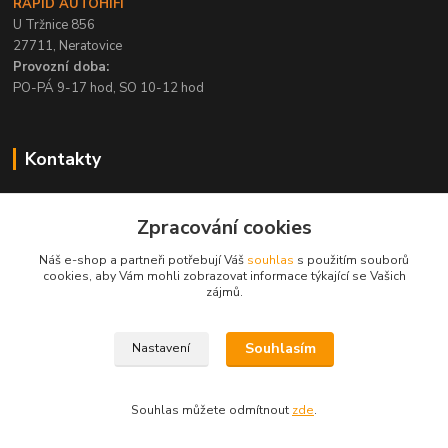
RAPID AUTOHIFI
U Tržnice 856
27711, Neratovice
Provozní doba:
PO-PÁ 9-17 hod, SO 10-12 hod
Kontakty
+420 315 695 567
Zpracování cookies
PO-PÁ / 9-17 hod, SO 10-12 hod
Náš e-shop a partneři potřebují Váš
souhlas
s použitím souborů
info@rapid-autohifi.com
cookies, aby Vám mohli zobrazovat informace týkající se Vašich
zájmů.
Souhlasím
Nastavení
Všechna práva vyhrazena © 2004-2024 Rapid Autohifi
Souhlas můžete odmítnout
zde
.
Vytvořeno na
Eshop-rychle.cz