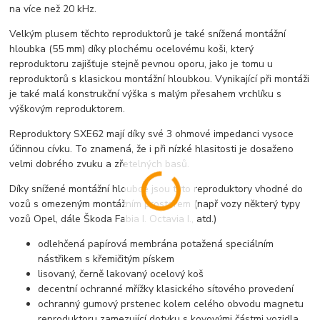
na více než 20 kHz.
Velkým plusem těchto reproduktorů je také snížená montážní
hloubka (55 mm) díky plochému ocelovému koši, který
reproduktoru zajišťuje stejně pevnou oporu, jako je tomu u
reproduktorů s klasickou montážní hloubkou. Vynikající při montáži
je také malá konstrukční výška s malým přesahem vrchlíku s
výškovým reproduktorem.
Reproduktory SXE62 mají díky své 3 ohmové impedanci vysoce
účinnou cívku. To znamená, že i při nízké hlasitosti je dosaženo
velmi dobrého zvuku a zřetelných basů.
Díky snížené montážní hloubce jsou tyto reproduktory vhodné do
vozů s omezeným montážním prostorem (např vozy některý typy
vozů Opel, dále Škoda Fabia I. Octavia I., atd.)
odlehčená papírová membrána potažená speciálním
nástřikem s křemičitým pískem
lisovaný, černě lakovaný ocelový koš
decentní ochranné mřížky klasického sítového provedení
ochranný gumový prstenec kolem celého obvodu magnetu
reproduktoru zamezující dotyku s kovovými částmi vozidla