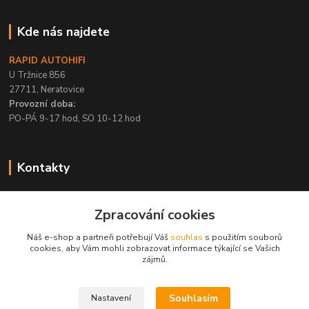
Kde nás najdete
RAPID AUTOHIFI
U Tržnice 856
27711, Neratovice
Provozní doba:
PO-PÁ 9-17 hod, SO 10-12 hod
Kontakty
+420 315 695 567
Zpracování cookies
PO-PÁ / 9-17 hod, SO 10-12 hod
Náš e-shop a partneři potřebují Váš
souhlas
s použitím souborů
info@rapid-autohifi.com
cookies, aby Vám mohli zobrazovat informace týkající se Vašich
zájmů.
Souhlasím
Nastavení