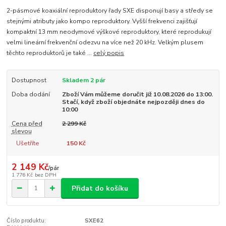
2-pásmové koaxiální reproduktory řady SXE disponují basy a středy se
stejnými atributy jako kompo reproduktory. Vyšší frekvenci zajišťují
kompaktní 13 mm neodymové výškové reproduktory, které reprodukují
velmi lineární frekvenční odezvu na více než 20 kHz. Velkým plusem
těchto reproduktorů je také ...
celý popis
Dostupnost
Skladem 2 pár
Doba dodání
Zboží Vám můžeme doručit již 10.08.2026 do 13:00.
Stačí, když zboží objednáte nejpozději dnes do
10:00
Cena před
2 299 Kč
slevou
Ušetříte
150 Kč
2 149 Kč
/
pár
1 776 Kč
bez DPH
Přidat do košíku
Číslo produktu:
SXE62