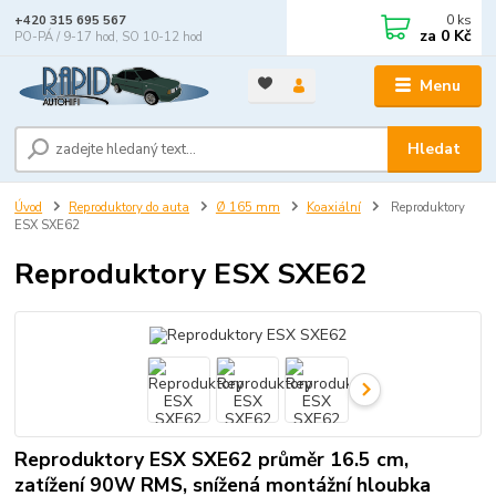
0
ks
+420 315 695 567
za
0 Kč
PO-PÁ / 9-17 hod, SO 10-12 hod
Menu
Hledat
Úvod
Reproduktory do auta
Ø 165 mm
Koaxiální
Reproduktory
ESX SXE62
Reproduktory ESX SXE62
Reproduktory ESX SXE62 průměr 16.5 cm,
zatížení 90W RMS, snížená montážní hloubka