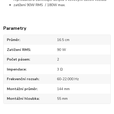
zatížení 90W RMS / 180W max.
Parametry
Průměr
16.5 cm
Zatížení RMS
90 W
Počet pásem
2
Impendace
3 Ω
Frekvenční rozsah
60-22.000 Hz
Montážní průměr
144 mm
Montážní hloubka
55 mm