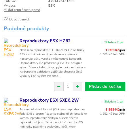
EAN kód:
4251476401655
Výrobce:
ESX
Hlídat cenu / dostupnost
Do oblíbených
Podobné produkty
Reproduktory ESX HZ62
Skladem 2 pár
Nová řada reproduktorů HORIZON HZ od firmy
1 899 Kč
/
pár
ESX nabízí dokonalý poměr cena / výkon a
1 569 Kč
bez DPH
nastavuje laťku vysoko v této cenové kategorii.
Reproduktory HZ představují kvalitu, design a
výkon. Vysoce tuhá polypropylenová membrána s
karbonovým vzhledem zajišťuje přesné a čisté
výkmity i při vysoké hlasitos...
Přidat do košíku
Reproduktory ESX SXE6.2W
Skladem 1 pár
1-pásmové středobasové (Kickbass) reproduktory
1 999 Kč
/
pár
řady SXE disponují basy se stejnými atributy jako
1 652 Kč
bez DPH
kompo reproduktory. Velkým plusem těchto
reproduktorů je snížená montážní hloubka (55
mm) díky plochému ocelovému koši, který