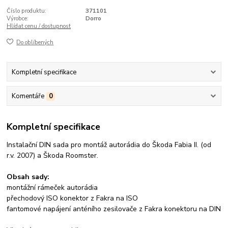
Číslo produktu:
371101
Výrobce:
Dorro
Hlídat cenu / dostupnost
Do oblíbených
Kompletní specifikace
Komentáře
0
Kompletní specifikace
Instalační DIN sada pro montáž autorádia do Škoda Fabia II. (od
r.v. 2007) a Škoda Roomster.
Obsah sady:
montážní rámeček autorádia
přechodový ISO konektor z Fakra na ISO
fantomové napájení anténího zesilovače z Fakra konektoru na DIN