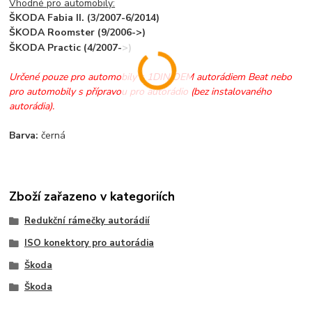
Vhodné pro automobily:
ŠKODA Fabia II. (3/2007-6/2014)
ŠKODA Roomster (9/2006->)
ŠKODA Practic (4/2007->)
Určené pouze pro automobily s 1DIN OEM autorádiem Beat nebo
pro automobily s přípravou pro autorádio (bez instalovaného
autorádia).
Barva:
černá
Zboží zařazeno v kategoriích
Redukční rámečky autorádií
ISO konektory pro autorádia
Škoda
Škoda