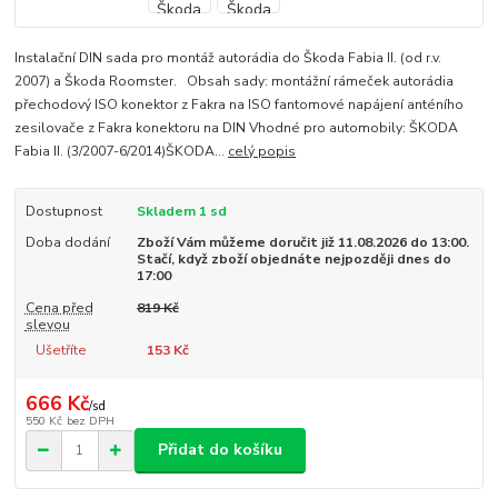
Instalační DIN sada pro montáž autorádia do Škoda Fabia II. (od r.v.
2007) a Škoda Roomster. Obsah sady: montážní rámeček autorádia
přechodový ISO konektor z Fakra na ISO fantomové napájení anténího
zesilovače z Fakra konektoru na DIN Vhodné pro automobily: ŠKODA
Fabia II. (3/2007-6/2014)ŠKODA...
celý popis
Dostupnost
Skladem 1 sd
Doba dodání
Zboží Vám můžeme doručit již 11.08.2026 do 13:00.
Stačí, když zboží objednáte nejpozději dnes do
17:00
Cena před
819 Kč
slevou
Ušetříte
153 Kč
666 Kč
/
sd
550 Kč
bez DPH
Přidat do košíku