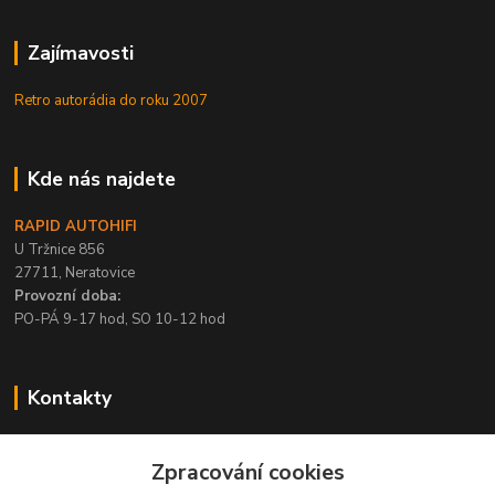
Zajímavosti
Retro autorádia do roku 2007
Kde nás najdete
RAPID AUTOHIFI
U Tržnice 856
27711, Neratovice
Provozní doba:
PO-PÁ 9-17 hod, SO 10-12 hod
Kontakty
+420 315 695 567
Zpracování cookies
PO-PÁ / 9-17 hod, SO 10-12 hod