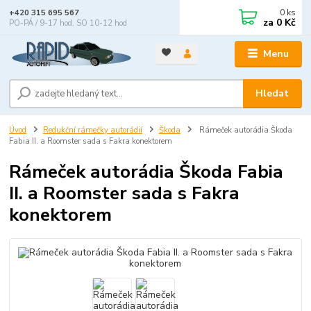
0
ks
+420 315 695 567
za
0 Kč
PO-PÁ / 9-17 hod, SO 10-12 hod
Menu
Hledat
Úvod
Redukční rámečky autorádií
Škoda
Rámeček autorádia Škoda
Fabia II. a Roomster sada s Fakra konektorem
Rámeček autorádia Škoda Fabia
II. a Roomster sada s Fakra
konektorem