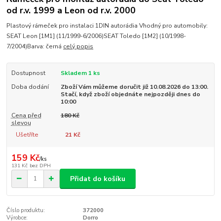
od r.v. 1999 a Leon od r.v. 2000
Plastový rámeček pro instalaci 1DIN autorádia Vhodný pro automobily:
SEAT Leon [1M1] (11/1999-6/2006)SEAT Toledo [1M2] (10/1998-
7/2004)Barva: černá
celý popis
Dostupnost
Skladem 1 ks
Doba dodání
Zboží Vám můžeme doručit již 10.08.2026 do 13:00.
Stačí, když zboží objednáte nejpozději dnes do
10:00
Cena před
180 Kč
slevou
Ušetříte
21 Kč
159 Kč
/
ks
131 Kč
bez DPH
Přidat do košíku
Číslo produktu:
372000
Výrobce:
Dorro