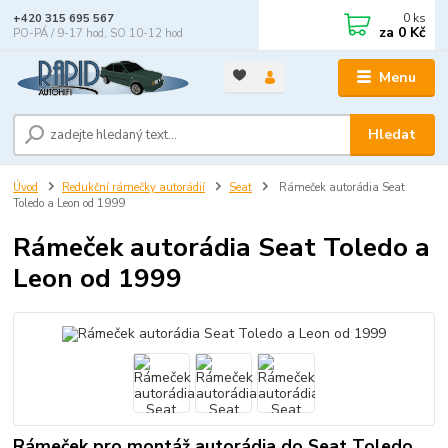
0
ks
+420 315 695 567
za
0 Kč
PO-PÁ / 9-17 hod, SO 10-12 hod
Menu
Hledat
Úvod
Redukční rámečky autorádií
Seat
Rámeček autorádia Seat
Toledo a Leon od 1999
Rámeček autorádia Seat Toledo a
Leon od 1999
Rámeček pro montáž autorádia do Seat Toledo