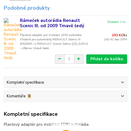
Podobné produkty
Rámeček autorádia Renault
Skladem 1 ks
Scenic III. od 2009 Tmavě šedý
Plastový adaptér pro instalaci 1DIN autorádia
293 Kč
/
ks
Vhodné pro automobily:RENAULT Scenic III.
242 Kč
bez DPH
(05/2009->) RENAULT Grand Scénic [JZ] (1/2012
->)Barva: tmavě šedá
Přidat do košíku
Kompletní specifikace
Komentáře
0
Kompletní specifikace
Plastový adaptér pro instalaci 1DIN autorádia