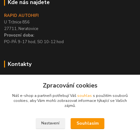
Kde nás najdete
RAPID AUTOHIFI
U Tržnice 856
27711, Neratovice
Provozní doba:
PO-PÁ 9-17 hod, SO 10-12 hod
Kontakty
+420 315 695 567
Zpracování cookies
PO-PÁ / 9-17 hod, SO 10-12 hod
Náš e-shop a partneři potřebují Váš
souhlas
s použitím souborů
info@rapid-autohifi.com
cookies, aby Vám mohli zobrazovat informace týkající se Vašich
zájmů.
Souhlasím
Nastavení