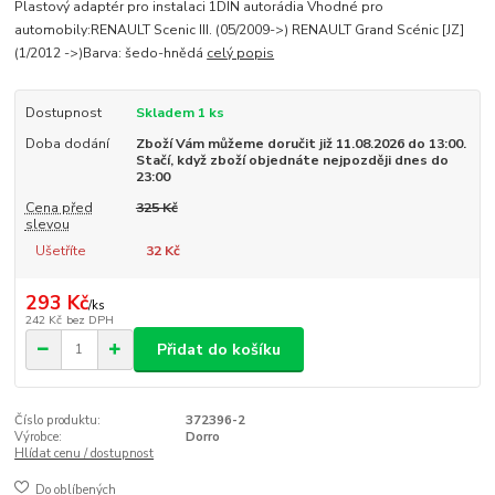
Plastový adaptér pro instalaci 1DIN autorádia Vhodné pro
automobily:RENAULT Scenic III. (05/2009->) RENAULT Grand Scénic [JZ]
(1/2012 ->)Barva: šedo-hnědá
celý popis
Dostupnost
Skladem 1 ks
Doba dodání
Zboží Vám můžeme doručit již 11.08.2026 do 13:00.
Stačí, když zboží objednáte nejpozději dnes do
23:00
Cena před
325 Kč
slevou
Ušetříte
32 Kč
293 Kč
/
ks
242 Kč
bez DPH
Přidat do košíku
Číslo produktu:
372396-2
Výrobce:
Dorro
Hlídat cenu / dostupnost
Do oblíbených