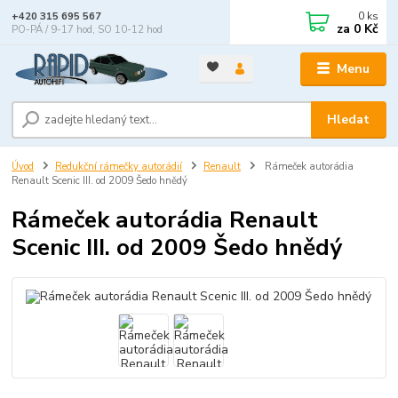
0
ks
+420 315 695 567
za
0 Kč
PO-PÁ / 9-17 hod, SO 10-12 hod
Menu
Hledat
Úvod
Redukční rámečky autorádií
Renault
Rámeček autorádia
Renault Scenic III. od 2009 Šedo hnědý
Rámeček autorádia Renault
Scenic III. od 2009 Šedo hnědý