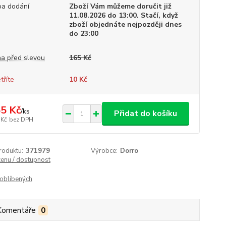
a dodání
Zboží Vám můžeme doručit již
11.08.2026 do 13:00. Stačí, když
zboží objednáte nejpozději dnes
do 23:00
a před slevou
165 Kč
tříte
10 Kč
5 Kč
/
ks
Přidat do košíku
 Kč
bez DPH
roduktu:
371979
Výrobce:
Dorro
cenu / dostupnost
oblíbených
Komentáře
0