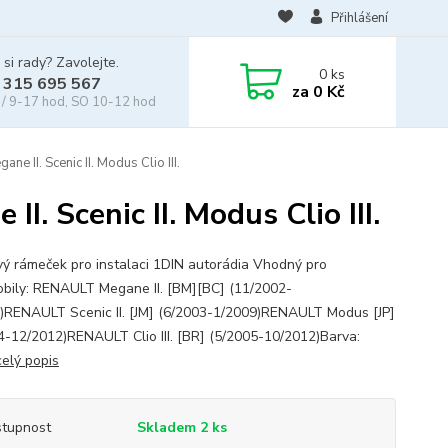
Přihlášení
 si rady? Zavolejte.
0
ks
 315 695 567
za
0 Kč
/ 9-17 hod, SO 10-12 hod
 II. Scenic II. Modus Clio III.
 Scenic II. Modus Clio III.
vý rámeček pro instalaci 1DIN autorádia Vhodný pro
bily: RENAULT Megane II. [BM][BC] (11/2002-
)RENAULT Scenic II. [JM] (6/2003-1/2009)RENAULT Modus [JP]
4-12/2012)RENAULT Clio III. [BR] (5/2005-10/2012)Barva:
celý popis
tupnost
Skladem 2 ks