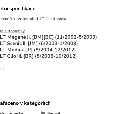
tní specifikace
rámeček pro instalaci 1DIN autorádia
ro automobily:
T Megane II. [BM][BC] (11/2002-5/2009)
T Scenic II. [JM] (6/2003-1/2009)
T Modus [JP] (9/2004-12/2012)
T Clio III. [BR] (5/2005-10/2012)
rná
zařazeno v kategoriích
ční rámečky
Renault