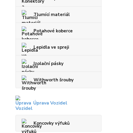
Tlumící materiál
Potahové koberce
Lepidla ve spreji
Izolační pásky
Withworth šrouby
Úprava Vozidel
Koncovky výfuků