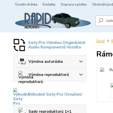
Úvodní stránka
Kontakty
Doprava a platba
Obchodní po
Úvod
R
Sety Pro Výměnu Originálních
Audio Komponentů Vozidla
Ráme
Výměna autorádia
Výměna reproduktorů
Výhodné Sety Pro Ozvučení
Sady reproduktorů 1+1