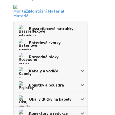
Montážní Materiál
Bassreflexové nátrubky
Bateriové svorky
Rozvodné bloky
Kabely a vodiče
Pojistky a pouzdra
Oka, vidličky na kabely
Konektory a redukce