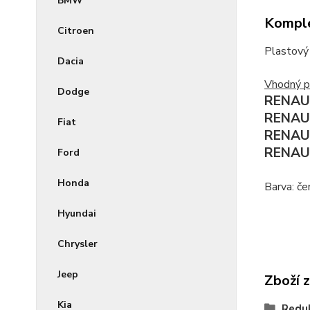
BMW
Komple
Citroen
Plastový 
Dacia
Vhodný p
Dodge
RENAUL
RENAUL
Fiat
RENAUL
RENAUL
Ford
Honda
Barva: če
Hyundai
Chrysler
Jeep
Zboží 
Kia
Reduk