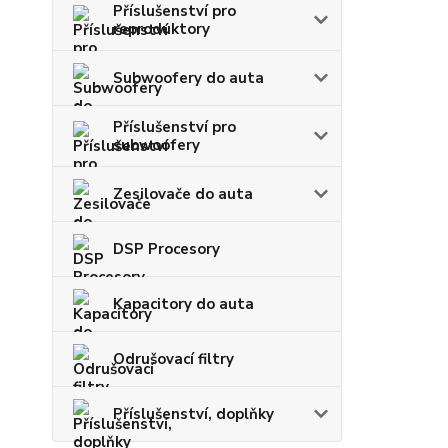
Příslušenství pro
reproduktory
Subwoofery do auta
Příslušenství pro
subwoofery
Zesilovače do auta
DSP Procesory
Kapacitory do auta
Odrušovací filtry
Příslušenství, doplňky