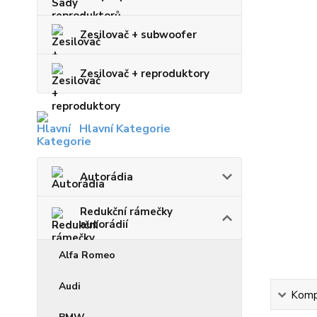
Zesilovač + subwoofer
Zesilovač + reproduktory
Hlavní Kategorie
Autorádia
Redukční rámečky
autorádií
Alfa Romeo
Audi
Kompl