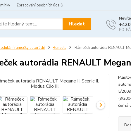
dmínky
Zpracování osobních údajů
Nevíte
Hledat
+420
PO-PÁ 
edukční rámečky autorádií
Renault
Rámeček autorádia RENAULT Megane
ček autorádia RENAULT Megane II.
Plasto
automo
5/2009
(9/200
černá
Dos