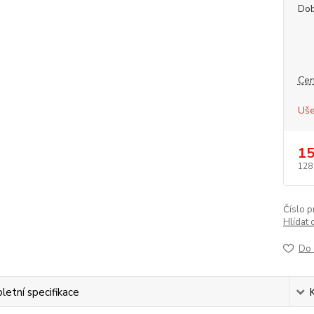
Dob
Cen
Uše
15
128
Číslo p
Hlídat 
Do 
etní specifikace