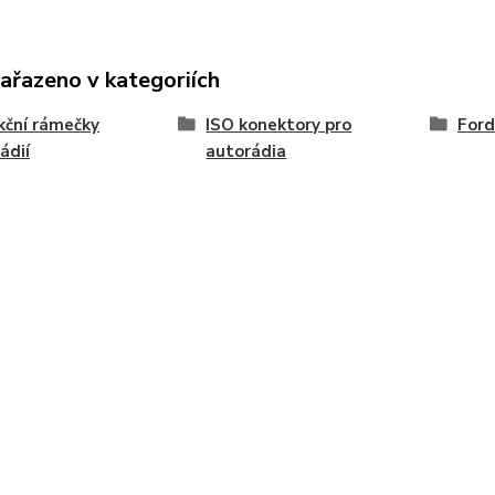
zařazeno v kategoriích
ční rámečky
ISO konektory pro
Ford
ádií
autorádia