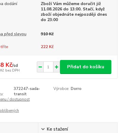
a dodání
Zboží Vám můžeme doručit již
11.08.2026 do 13:00. Stačí, když
zboží objednáte nejpozději dnes
do 23:00
a před slevou
910 Kč
tříte
222 Kč
8 Kč
/
sd
Přidat do košíku
 Kč
bez DPH
372247-sada-
Výrobce:
Dorro
u:
transit
cenu / dostupnost
oblíbených
Ke stažení