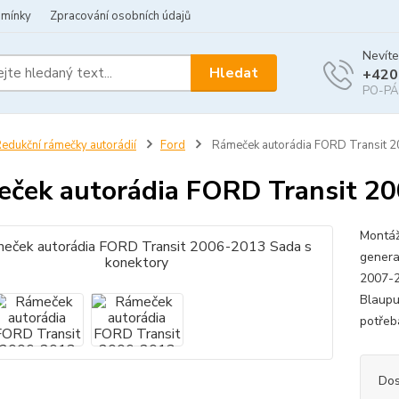
dmínky
Zpracování osobních údajů
Nevíte
Hledat
+420
PO-PÁ 
edukční rámečky autorádií
Ford
Rámeček autorádia FORD Transit 2
ček autorádia FORD Transit 20
Montáž
genera
2007-2
Blaupu
potřeb
Dos