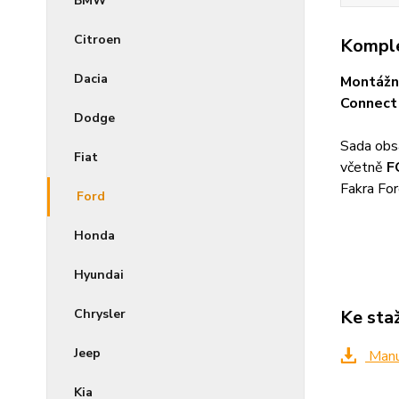
BMW
Citroen
Komple
Dacia
Montážní
Connec
Dodge
Sada obsa
Fiat
včetně
F
Fakra For
Ford
Honda
Hyundai
Ke sta
Chrysler
Jeep
Manuá
Kia