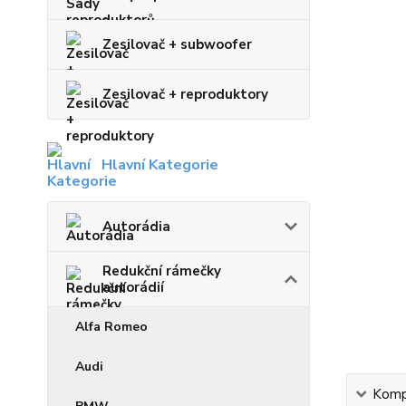
Zesilovač + subwoofer
Zesilovač + reproduktory
Hlavní Kategorie
Autorádia
Redukční rámečky
autorádií
Alfa Romeo
Audi
Kompl