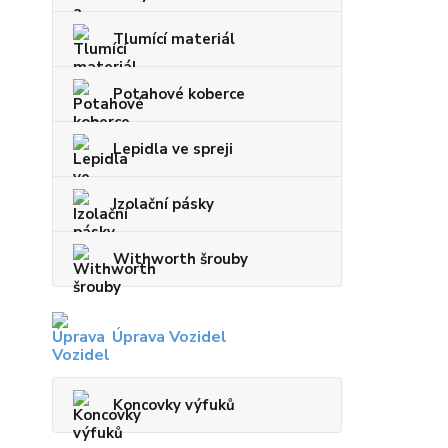
Tlumící materiál
Potahové koberce
Lepidla ve spreji
Izolační pásky
Withworth šrouby
Úprava Vozidel
Koncovky výfuků