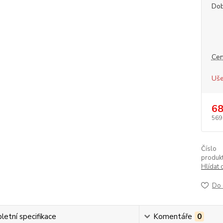
Dob
Cen
Uše
68
569
Číslo
produkt
Hlídat 
Do 
etní specifikace
Komentáře
0