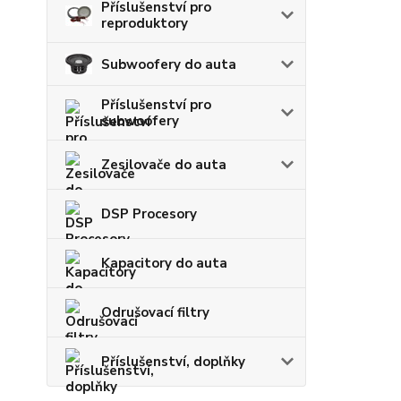
Příslušenství pro
reproduktory
Subwoofery do auta
Příslušenství pro
subwoofery
Zesilovače do auta
DSP Procesory
Kapacitory do auta
Odrušovací filtry
Příslušenství, doplňky