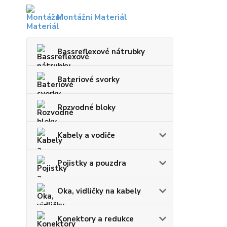
Montážní Materiál
Bassreflexové nátrubky
Bateriové svorky
Rozvodné bloky
Kabely a vodiče
Pojistky a pouzdra
Oka, vidličky na kabely
Konektory a redukce