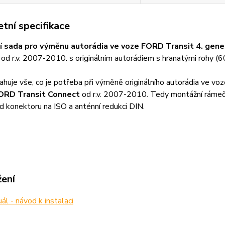
tní specifikace
 sada pro výměnu autorádia ve voze FORD Transit 4. gene
t
od r.v. 2007-2010. s originálním autorádiem s hranatými rohy (
huje vše, co je potřeba při výměně originálního autorádia ve vo
ORD Transit Connect
od r.v. 2007-2010. Tedy montážní rámeče
d konektoru na ISO a anténní redukci DIN.
žení
l - návod k instalaci