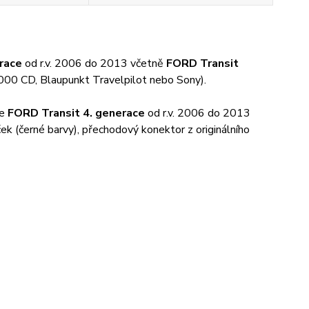
race
od r.v. 2006 do 2013 včetně
FORD Transit
6000 CD, Blaupunkt Travelpilot nebo Sony).
ze
FORD Transit 4. generace
od r.v. 2006 do 2013
k (černé barvy), přechodový konektor z originálního