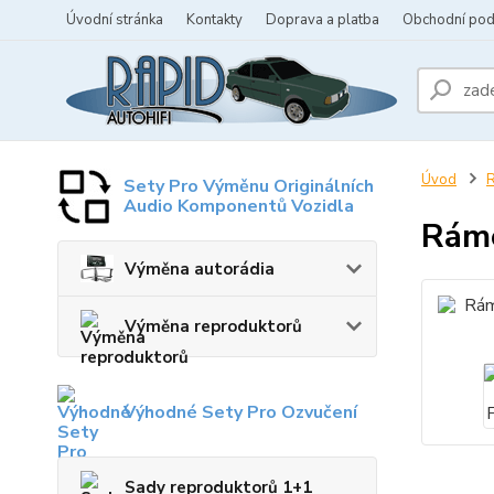
Úvodní stránka
Kontakty
Doprava a platba
Obchodní po
Úvod
R
Sety Pro Výměnu Originálních
Audio Komponentů Vozidla
Ráme
Výměna autorádia
Výměna reproduktorů
Výhodné Sety Pro Ozvučení
Sady reproduktorů 1+1