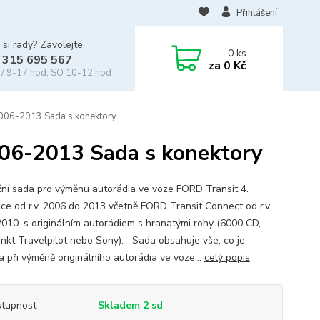
Přihlášení
 si rady? Zavolejte.
0
ks
 315 695 567
za
0 Kč
/ 9-17 hod, SO 10-12 hod
006-2013 Sada s konektory
06-2013 Sada s konektory
ní sada pro výměnu autorádia ve voze FORD Transit 4.
ce od r.v. 2006 do 2013 včetně FORD Transit Connect od r.v.
010. s originálním autorádiem s hranatými rohy (6000 CD,
nkt Travelpilot nebo Sony). Sada obsahuje vše, co je
a při výměně originálního autorádia ve voze...
celý popis
tupnost
Skladem 2 sd