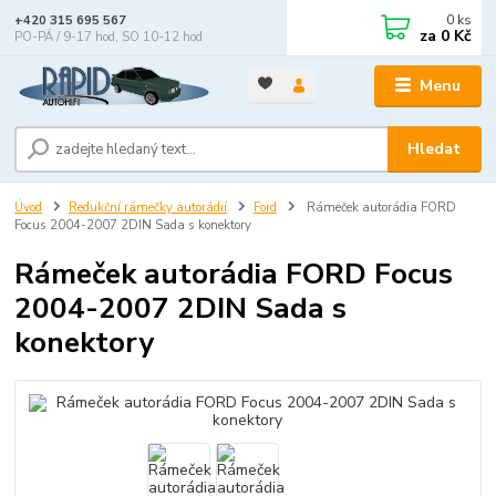
0
ks
+420 315 695 567
za
0 Kč
PO-PÁ / 9-17 hod, SO 10-12 hod
Menu
Hledat
Úvod
Redukční rámečky autorádií
Ford
Rámeček autorádia FORD
Focus 2004-2007 2DIN Sada s konektory
Rámeček autorádia FORD Focus
2004-2007 2DIN Sada s
konektory