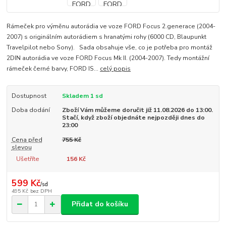
Rámeček pro výměnu autorádia ve voze FORD Focus 2.generace (2004-
2007) s originálním autorádiem s hranatými rohy (6000 CD, Blaupunkt
Travelpilot nebo Sony). Sada obsahuje vše, co je potřeba pro montáž
2DIN autorádia ve voze FORD Focus Mk II. (2004-2007). Tedy montážní
rámeček černé barvy, FORD IS...
celý popis
Dostupnost
Skladem 1 sd
Doba dodání
Zboží Vám můžeme doručit již 11.08.2026 do 13:00.
Stačí, když zboží objednáte nejpozději dnes do
23:00
Cena před
755 Kč
slevou
Ušetříte
156 Kč
599 Kč
/
sd
495 Kč
bez DPH
Přidat do košíku