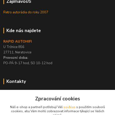
Zajímavosti
Retro autorádia do roku 2007
Kde nás najdete
RAPID AUTOHIFI
U Tržnice 856
27711, Neratovice
Provozní doba:
PO-PÁ 9-17 hod, SO 10-12 hod
Kontakty
+420 315 695 567
Zpracování cookies
PO-PÁ / 9-17 hod, SO 10-12 hod
Náš e-shop a partneři potřebují Váš
souhlas
s použitím souborů
info@rapid-autohifi.com
cookies, aby Vám mohli zobrazovat informace týkající se Vašich