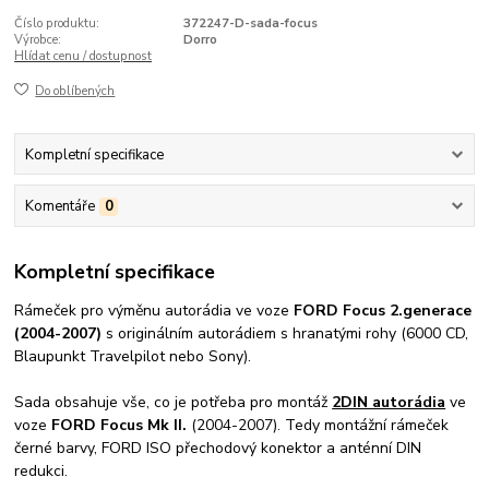
Číslo produktu:
372247-D-sada-focus
Výrobce:
Dorro
Hlídat cenu / dostupnost
Do oblíbených
Kompletní specifikace
Komentáře
0
Kompletní specifikace
Rámeček pro výměnu autorádia ve voze
FORD Focus 2.generace
(2004-2007)
s originálním autorádiem s hranatými rohy (6000 CD,
Blaupunkt Travelpilot nebo Sony).
Sada obsahuje vše, co je potřeba pro montáž
2DIN autorádia
ve
voze
FORD Focus Mk II.
(2004-2007). Tedy montážní rámeček
černé barvy, FORD ISO přechodový konektor a anténní DIN
redukci.