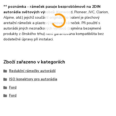
** poznámka - rámeček pasuje bezproblémově na 2DIN
autorádia světových výrobců
(Kenwood, Pioneer, JVC, Clarion,
Alpine, atd.) jejichž součástí originálního balení je plechový
aretační rámeček a plastový lemovací rámeček. Při použití s
autorádii jiných neznačkových výrobců (zejména bezejmené
produkty z čínského trhu) není garantována kompatibilita bez
dodatečné úpravy při instalaci.
Zboží zařazeno v kategoriích
Redukční rámečky autorádií
ISO konektory pro autorádia
Ford
Ford