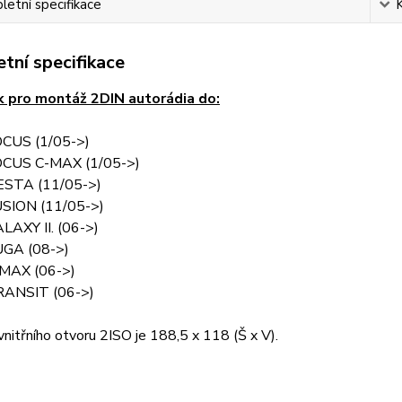
etní specifikace
tní specifikace
 pro montáž 2DIN autorádia do:
CUS (1/05->)
CUS C-MAX (1/05->)
ESTA (11/05->)
SION (11/05->)
AXY II. (06->)
GA (08->)
MAX (06->)
ANSIT (06->)
vnitřního otvoru 2ISO je 188,5 x 118 (Š x V).