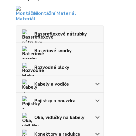
Montážní Materiál
Bassreflexové nátrubky
Bateriové svorky
Rozvodné bloky
Kabely a vodiče
Pojistky a pouzdra
Oka, vidličky na kabely
Konektory a redukce