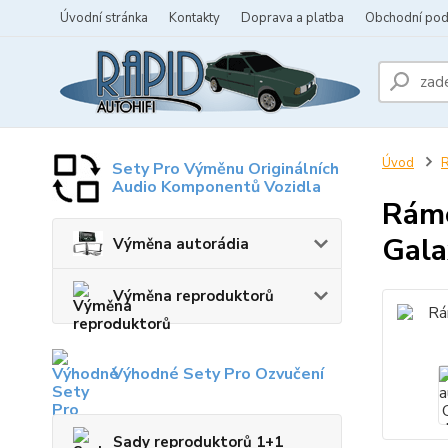
Úvodní stránka
Kontakty
Doprava a platba
Obchodní po
Úvod
R
Sety Pro Výměnu Originálních
Audio Komponentů Vozidla
Ráme
Gala
Výměna autorádia
Výměna reproduktorů
Výhodné Sety Pro Ozvučení
Sady reproduktorů 1+1