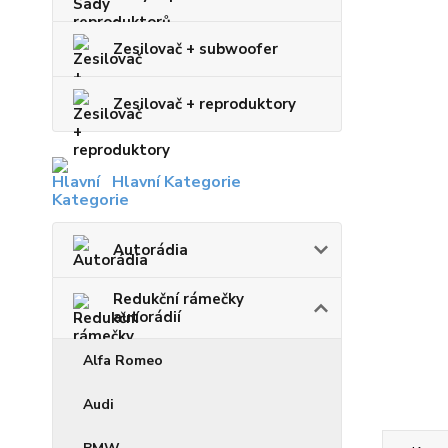
Zesilovač + subwoofer
Zesilovač + reproduktory
Hlavní Kategorie
Autorádia
Redukční rámečky
autorádií
Alfa Romeo
Audi