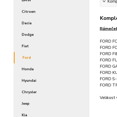
BMW
Kompl
Citroen
Komple
Dacia
Rámeček
Dodge
FORD FO
Fiat
FORD FO
FORD FI
Ford
FORD FU
FORD GAL
Honda
FORD KU
FORD S-
Hyundai
FORD TR
Chrysler
Velikost 
Jeep
Kia