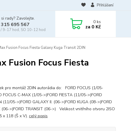
Přihlášení
 si rady? Zavolejte.
0
ks
 315 695 567
za
0 Kč
/ 9-17 hod, SO 10-12 hod
x Fusion Focus Fiesta Galaxy Kuga Transit 2DIN
x Fusion Focus Fiesta
k pro montáž 2DIN autorádia do: FORD FOCUS (1/05-
D FOCUS C-MAX (1/05->)FORD FIESTA (11/05->)FORD
N (11/05->)FORD GALAXY II. (06->)FORD KUGA (08->)FORD
(06->)FORD TRANSIT (06->) Velikost vnitřního otvoru 2ISO
5 x 118 (Š x V).
celý popis