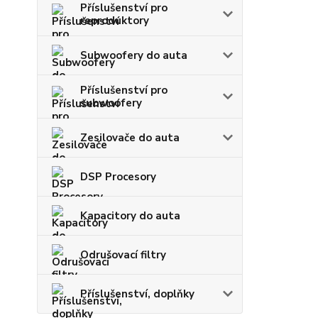
Příslušenství pro
reproduktory
Subwoofery do auta
Příslušenství pro
subwoofery
Zesilovače do auta
DSP Procesory
Kapacitory do auta
Odrušovací filtry
Příslušenství, doplňky