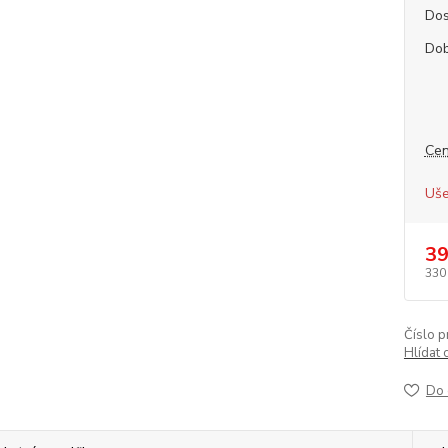
Dos
Dob
Cen
Uše
39
330
Číslo p
Hlídat 
Do 