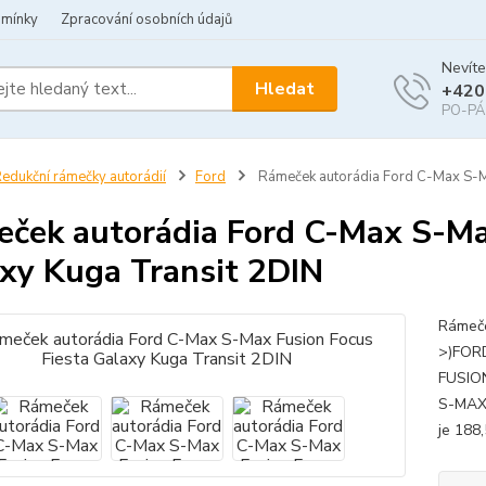
dmínky
Zpracování osobních údajů
Nevíte
Hledat
+420
PO-PÁ 
edukční rámečky autorádií
Ford
Rámeček autorádia Ford C-Max S-Ma
ček autorádia Ford C-Max S-Ma
xy Kuga Transit 2DIN
Rámeče
>)FOR
FUSIO
S-MAX 
je 188,