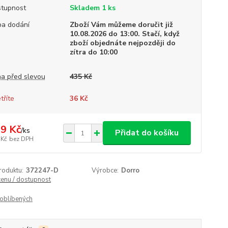
tupnost
Skladem 1 ks
a dodání
Zboží Vám můžeme doručit již
10.08.2026 do 13:00. Stačí, když
zboží objednáte nejpozději do
zítra do 10:00
a před slevou
435 Kč
tříte
36 Kč
9 Kč
/
ks
Přidat do košíku
 Kč
bez DPH
roduktu:
372247-D
Výrobce:
Dorro
cenu / dostupnost
oblíbených