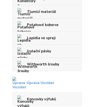
Tlumící materiál
Potahové koberce
Lepidla ve spreji
Izolační pásky
Withworth šrouby
Úprava Vozidel
Koncovky výfuků