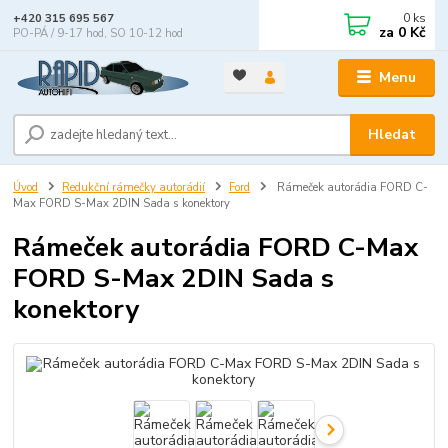
0
ks
+420 315 695 567
za
0 Kč
PO-PÁ / 9-17 hod, SO 10-12 hod
Menu
Hledat
Úvod
Redukční rámečky autorádií
Ford
Rámeček autorádia FORD C-
Max FORD S-Max 2DIN Sada s konektory
Rámeček autorádia FORD C-Max
FORD S-Max 2DIN Sada s
konektory