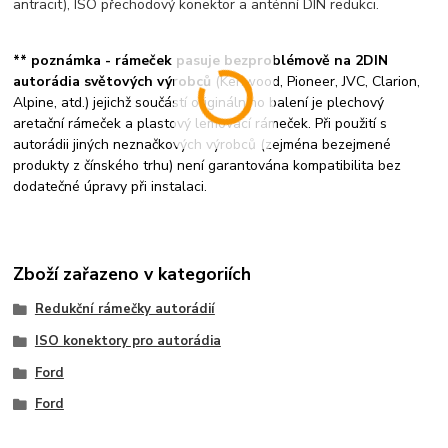
antracit), ISO přechodový konektor a anténní DIN redukci.
** poznámka - rámeček pasuje bezproblémově na 2DIN
autorádia světových výrobců
(Kenwood, Pioneer, JVC, Clarion,
Alpine, atd.) jejichž součástí originálního balení je plechový
aretační rámeček a plastový lemovací rámeček. Při použití s
autorádii jiných neznačkových výrobců (zejména bezejmené
produkty z čínského trhu) není garantována kompatibilita bez
dodatečné úpravy při instalaci.
Zboží zařazeno v kategoriích
Redukční rámečky autorádií
ISO konektory pro autorádia
Ford
Ford