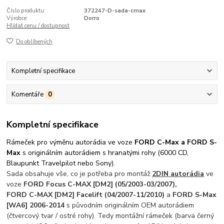
Číslo produktu:
372247-D-sada-cmax
Výrobce:
Dorro
Hlídat cenu / dostupnost
Do oblíbených
Kompletní specifikace
Komentáře
0
Kompletní specifikace
Rámeček pro výměnu autorádia ve voze
FORD C-Max a FORD S-
Max
s originálním autorádiem s hranatými rohy (6000 CD,
Blaupunkt Travelpilot nebo Sony).
Sada obsahuje vše, co je potřeba pro montáž
2DIN autorádia
ve
voze
FORD Focus C-MAX [DM2] (05/2003-03/2007),
FORD C-MAX [DM2] Facelift (04/2007-11/2010)
a
FORD S-Max
[WA6] 2006-2014
s původním originálním OEM autorádiem
(čtvercový tvar / ostré rohy). Tedy montážní rámeček (barva černý