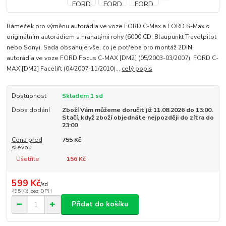
Rámeček pro výměnu autorádia ve voze FORD C-Max a FORD S-Max s
originálním autorádiem s hranatými rohy (6000 CD, Blaupunkt Travelpilot
nebo Sony). Sada obsahuje vše, co je potřeba pro montáž 2DIN
autorádia ve voze FORD Focus C-MAX [DM2] (05/2003-03/2007), FORD C-
MAX [DM2] Facelift (04/2007-11/2010)...
celý popis
Dostupnost
Skladem 1 sd
Doba dodání
Zboží Vám můžeme doručit již 11.08.2026 do 13:00.
Stačí, když zboží objednáte nejpozději do zítra do
23:00
Cena před
755 Kč
slevou
Ušetříte
156 Kč
599 Kč
/
sd
495 Kč
bez DPH
Přidat do košíku