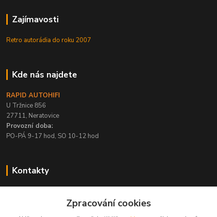
Zajímavosti
Retro autorádia do roku 2007
Kde nás najdete
RAPID AUTOHIFI
U Tržnice 856
27711, Neratovice
Provozní doba:
PO-PÁ 9-17 hod, SO 10-12 hod
Kontakty
+420 315 695 567
Zpracování cookies
PO-PÁ / 9-17 hod, SO 10-12 hod