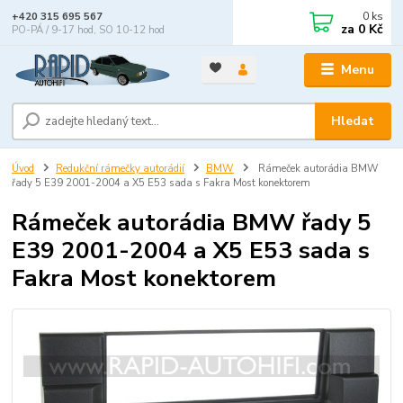
0
ks
+420 315 695 567
za
0 Kč
PO-PÁ / 9-17 hod, SO 10-12 hod
Menu
Hledat
Úvod
Redukční rámečky autorádií
BMW
Rámeček autorádia BMW
řady 5 E39 2001-2004 a X5 E53 sada s Fakra Most konektorem
Rámeček autorádia BMW řady 5
E39 2001-2004 a X5 E53 sada s
Fakra Most konektorem