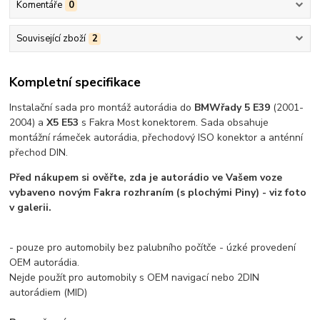
Komentáře
0
Související zboží
2
Kompletní specifikace
Instalační sada pro montáž autorádia do
BMW
řady 5 E39
(2001-
2004) a
X5 E53
s Fakra Most konektorem. Sada obsahuje
montážní rámeček autorádia, přechodový ISO konektor a anténní
přechod DIN.
Před nákupem si ověřte, zda je autorádio ve Vašem voze
vybaveno novým Fakra rozhraním (s plochými Piny) - viz foto
v galerii.
- pouze pro automobily bez palubního počítče - úzké provedení
OEM autorádia.
Nejde použít pro automobily s OEM navigací nebo 2DIN
autorádiem (MID)