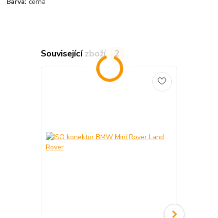
Barva:
černá
Související zboží
2