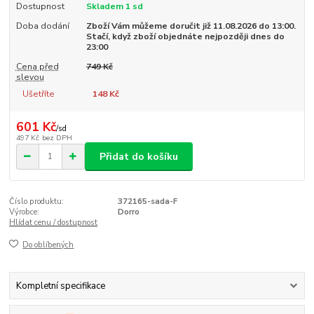
Dostupnost
Skladem 1 sd
Doba dodání
Zboží Vám můžeme doručit již 11.08.2026 do 13:00.
Stačí, když zboží objednáte nejpozději dnes do
23:00
Cena před
749 Kč
slevou
Ušetříte
148 Kč
601 Kč
/
sd
497 Kč
bez DPH
Přidat do košíku
Číslo produktu:
372165-sada-F
Výrobce:
Dorro
Hlídat cenu / dostupnost
Do oblíbených
Kompletní specifikace