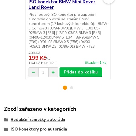
ISO konektor BMW Mini Rover
ISO kone
Land Rover
Rover s F
Přechodový ISO konektor pro zapojení
Přechodový 
autorádia do vozů se starým BMW
autorádia d
konektorem (17 kruhových konektorů): BMW
konektorem 
3 Compact (03/94-04/01)BMW 3 [E30] 85-
SeriesE46 (
92BMW 3 [E36] (12/90-03/98)BMW 3 [E46]
BMW 5-Serie
(04/98-12/03)BMW 5 [E34] (88-96)BMW 5
SeriesE60 (
[E39] (9/01-03)BMW X5 [E56] (04/00-
X3 (04->) B
>09/01)BMW Z3 (01/96-01) BMW 7 [23...
(9/01-5/06) E
299 Kč
299 Kč
199 Kč
225 Kč
/
ks
/
ks
Skladem 1 ks
164 Kč
bez DPH
186 Kč
bez 
Přidat do košíku
Zboží zařazeno v kategoriích
Redukční rámečky autorádií
ISO konektory pro autorádia