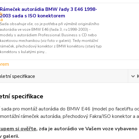
Rámeček autorádia BMW řady 3 E46 1998-
2003 sada s ISO konektorem
Sada obsahuje vše, co je potřeba při výměně originálního
autorádia ve voze BMW E46 (řada 3, r.v.1998-2003) -
modely s autorádiem Professional Business s CD nebo
kazetovou mechanikou (viz foto v galerii). Tedy montážní
rámeček, přechodový konektor z BMW konektoru (starý typ
konektoru s kulatými piny...
etní specifikace
tní specifikace
ní sada pro montáž autorádia do BMW E46 (model po faceliftu 
montážní rámeček autorádia, přechodový Fakra/ISO konektor a a
kupem si ověřte
, zda je autorádio ve Vašem voze vybaveno 
v galerii.