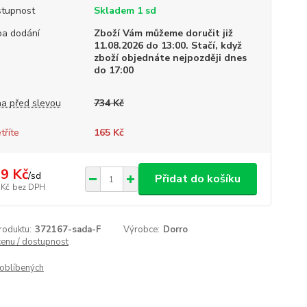
tupnost
Skladem 1 sd
a dodání
Zboží Vám můžeme doručit již
11.08.2026 do 13:00. Stačí, když
zboží objednáte nejpozději dnes
do 17:00
a před slevou
734 Kč
tříte
165 Kč
9 Kč
/
sd
Přidat do košíku
 Kč
bez DPH
roduktu:
372167-sada-F
Výrobce:
Dorro
cenu / dostupnost
oblíbených