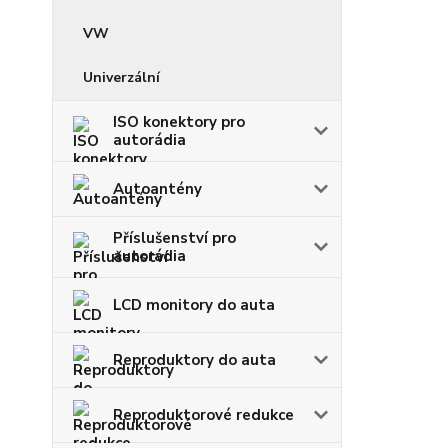
VW
Univerzální
ISO konektory pro
autorádia
Autoantény
Příslušenství pro
autorádia
LCD monitory do auta
Reproduktory do auta
Reproduktorové redukce