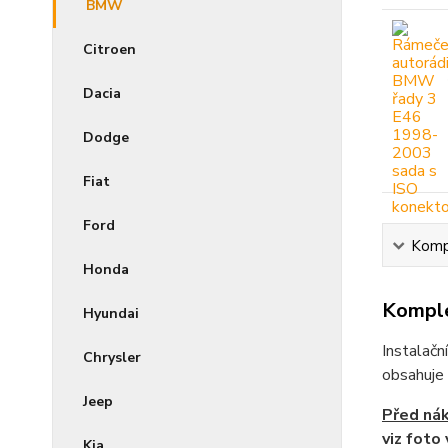
BMW
Citroen
Dacia
Dodge
Fiat
Ford
Kompl
Honda
Komple
Hyundai
Instalač
Chrysler
obsahuje 
Jeep
Před ná
viz foto 
Kia