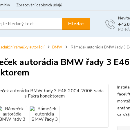
dmínky
Zpracování osobních údajů
Nevíte
Hledat
+420
PO-PÁ 
edukční rámečky autorádií
BMW
Rámeček autorádia BMW řady 3 E
ček autorádia BMW řady 3 E46
ektorem
Instal
faceli
montáž
anténn
ve Vaš