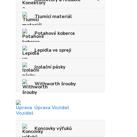
Tlumící materiál
Potahové koberce
Lepidla ve spreji
Izolační pásky
Withworth šrouby
Úprava Vozidel
Koncovky výfuků