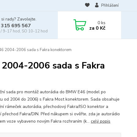
Přihlášení
 si rady? Zavolejte.
0
ks
 315 695 567
za
0 Kč
/ 9-17 hod, SO 10-12 hod
46 2004-2006 sada s Fakra konektorem
 2004-2006 sada s Fakra
ační sada pro montáž autorádia do BMW E46 (model po
ftu od 2004 do 2006) s Fakra Most konektorem. Sada obsahuje
ní rámeček autorádia, přechodový Fakra/ISO konektor a
í přechod Fakra/DIN. Před nákupem si ověřte, zda je autorádio
em voze vybaveno novým Fakra rozhraním (k...
celý popis