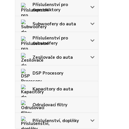
Příslušenství pro
reproduktory
Subwoofery do auta
Příslušenství pro
subwoofery
Zesilovače do auta
DSP Procesory
Kapacitory do auta
Odrušovací filtry
Příslušenství, doplňky