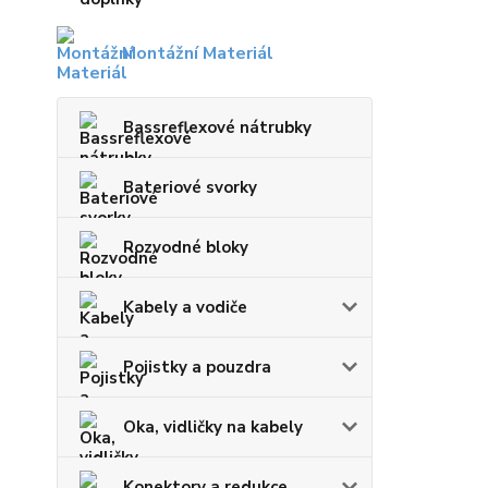
Montážní Materiál
Bassreflexové nátrubky
Bateriové svorky
Rozvodné bloky
Kabely a vodiče
Pojistky a pouzdra
Oka, vidličky na kabely
Konektory a redukce