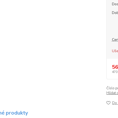
Dos
Dob
Cen
Uše
56
470
Číslo p
Hlídat 
Do 
é produkty