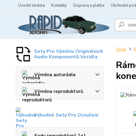
Úvodní stránka
Kontakty
Doprava a platba
Obchodní po
Úvod
R
Sety Pro Výměnu Originálních
Audio Komponentů Vozidla
Ráme
kon
Výměna autorádia
Výměna reproduktorů
Výhodné Sety Pro Ozvučení
Sady reproduktorů 1+1