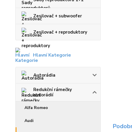
Zesilovač + subwoofer
Zesilovač + reproduktory
Hlavní Kategorie
Autorádia
Redukční rámečky
autorádií
Alfa Romeo
Audi
Podobn