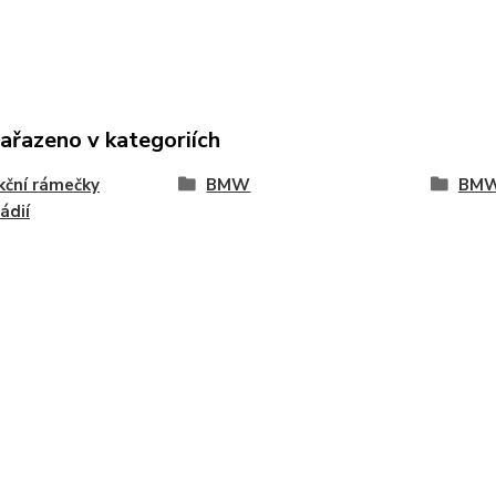
zařazeno v kategoriích
ční rámečky
BMW
BM
ádií