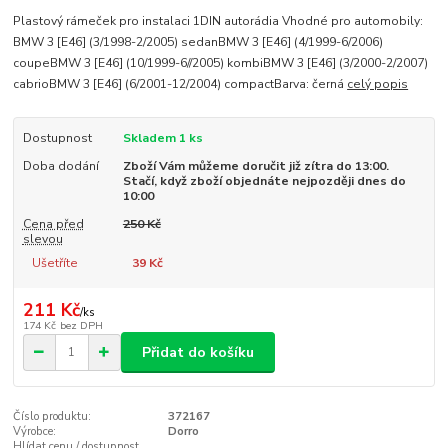
Plastový rámeček pro instalaci 1DIN autorádia Vhodné pro automobily:
BMW 3 [E46] (3/1998-2/2005) sedanBMW 3 [E46] (4/1999-6/2006)
coupeBMW 3 [E46] (10/1999-6//2005) kombiBMW 3 [E46] (3/2000-2/2007)
cabrioBMW 3 [E46] (6/2001-12/2004) compactBarva: černá
celý popis
Dostupnost
Skladem 1 ks
Doba dodání
Zboží Vám můžeme doručit již zítra do 13:00.
Stačí, když zboží objednáte nejpozději dnes do
10:00
Cena před
250 Kč
slevou
Ušetříte
39 Kč
211 Kč
/
ks
174 Kč
bez DPH
Přidat do košíku
Číslo produktu:
372167
Výrobce:
Dorro
Hlídat cenu / dostupnost