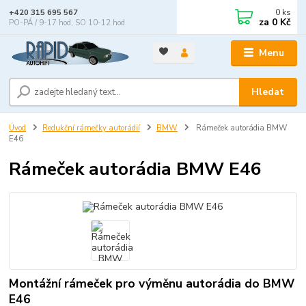
0
ks
+420 315 695 567
za
0 Kč
PO-PÁ / 9-17 hod, SO 10-12 hod
Menu
Hledat
Úvod
Redukční rámečky autorádií
BMW
Rámeček autorádia BMW
E46
Rámeček autorádia BMW E46
Montážní rámeček pro výměnu autorádia do BMW
E46